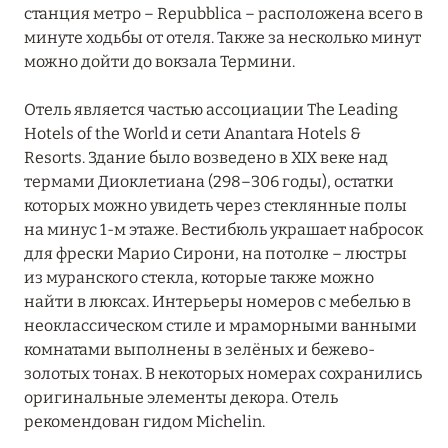
станция метро – Repubblica – расположена всего в
минуте ходьбы от отеля. Также за несколько минут
можно дойти до вокзала Термини.
Отель является частью ассоциации The Leading
Hotels of the World и сети Anantara Hotels &
Resorts. Здание было возведено в XIX веке над
термами Диоклетиана (298–306 годы), остатки
которых можно увидеть через стеклянные полы
на минус 1-м этаже. Вестибюль украшает набросок
для фрески Марио Сирони, на потолке – люстры
из муранского стекла, которые также можно
найти в люксах. Интерьеры номеров с мебелью в
неоклассическом стиле и мраморными ванными
комнатами выполнены в зелёных и бежево-
золотых тонах. В некоторых номерах сохранились
оригинальные элементы декора. Отель
рекомендован гидом Michelin.