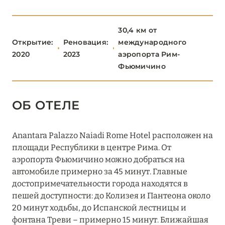
САРДИНИЯ
24
30,4 км от
СИЦИЛИЯ
4
Открытие:
Реновация:
международного
2020
2023
аэропорта Рим-
ТОСКАНА
29
Фьюмичино
ТРЕНТИНО-АЛЬТО-
5
ОБ ОТЕЛЕ
АДИДЖЕ
Anantara Palazzo Naiadi Rome Hotel расположен на
УМБРИЯ
1
площади Республики в центре Рима. От
аэропорта Фьюмичино можно добраться на
ФРИУЛИ-ВЕНЕЦИЯ-
автомобиле примерно за 45 минут. Главные
1
ДЖУЛИЯ
достопримечательности города находятся в
пешей доступности: до Колизея и Пантеона около
20 минут ходьбы, до Испанской лестницы и
ЭМИЛИЯ-РОМАНЬЯ
2
фонтана Треви – примерно 15 минут. Ближайшая