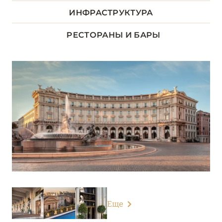
ЛАЦИО
ИНФРАСТРУКТУРА
14
РЕСТОРАНЫ И БАРЫ
Anantara Palazzo Naiadi Rome Hotel
Hotel de Russie
Westin Excelsior Rome
РИМ
11
ЛИГУРИЯ
5
ЛОМБАРДИЯ
26
ПЬЕМОНТ
3
Еще