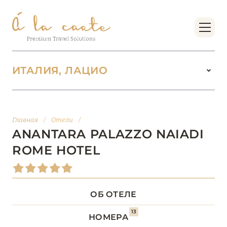
ИТАЛИЯ, ЛАЦИО
ИТАЛИЯ
142
Главная
/
Отели
/
ВАЛЛЕ-Д’АОСТА
2
ANANTARA PALAZZO NAIADI
ROME HOTEL
ВЕНЕТО
18
ДОЛОМИТОВЫЕ АЛЬПЫ
1
ОБ ОТЕЛЕ
КАМПАНИЯ
5
13
НОМЕРА