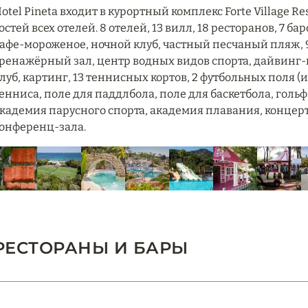
otel Pineta входит в курортный комплекс Forte Village 
остей всех отелей. 8 отелей, 13 вилл, 18 ресторанов, 7 б
афе-мороженое, ночной клуб, частный песчаный пляж, 9 
ренажёрный зал, центр водных видов спорта, дайвинг-ц
луб, картинг, 13 теннисных кортов, 2 футбольных поля (
енниса, поле для паддлбола, поле для баскетбола, голь
кадемия парусного спорта, академия плавания, концер
онференц-зала.
РЕСТОРАНЫ И БАРЫ