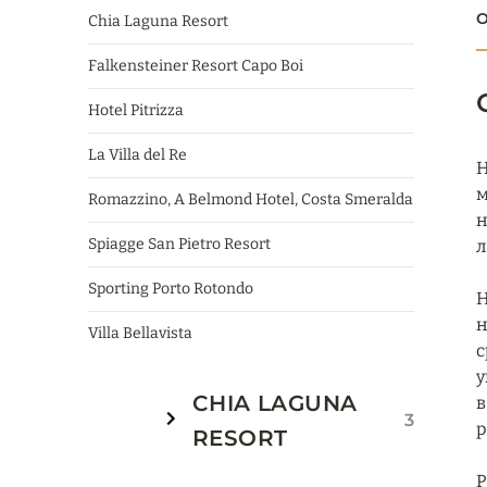
О
Chia Laguna Resort
Falkensteiner Resort Capo Boi
Hotel Pitrizza
La Villa del Re
H
м
Romazzino, A Belmond Hotel, Costa Smeralda
н
Spiagge San Pietro Resort
л
Sporting Porto Rotondo
H
н
Villa Bellavista
с
у
CHIA LAGUNA
в
3
р
RESORT
Р