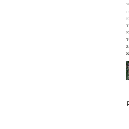
H
г
к
т
к
т
а
к