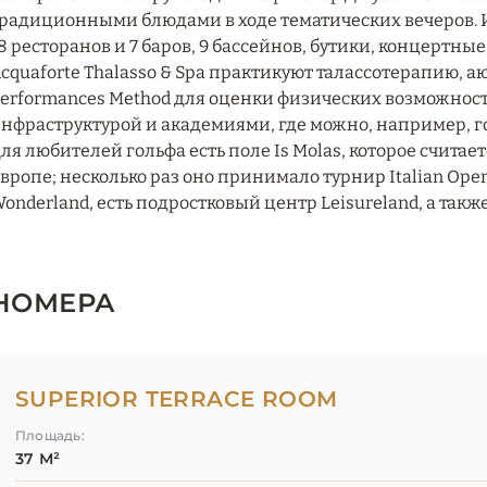
радиционными блюдами в ходе тематических вечеров. Ин
8 ресторанов и 7 баров, 9 бассейнов, бутики, концертны
cquaforte Thalasso & Spa практикуют талассотерапию, а
erformances Method для оценки физических возможност
нфраструктурой и академиями, где можно, например, го
ля любителей гольфа есть поле Is Molas, которое счита
вропе; несколько раз оно принимало турнир Italian Open
onderland, есть подростковый центр Leisureland, а также
НОМЕРА
SUPERIOR TERRACE ROOM
Площадь:
37 М²