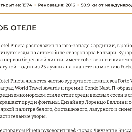
ткрытие: 1974
Реновация: 2016
50,9 км от междунаро
ОБ ОТЕЛЕ
otel Pineta расположен на юго-западе Сардинии, в рай
инутах езды на автомобиле от аэропорта Кальяри. Курорт
а первой береговой линии, имеет собственный километ
агуной – один из 25 лучших на планете по мнению Forbe
otel Pineta является частью курортного комплекса Forte 
аград World Travel Awards и премий Condé Nast. П-обра
редиземноморском стиле стоит среди вековых сосен в с
крашают пруд и фонтаны. Дизайнер Лоренцо Беллини о
 яркой палитре белого, фисташкового, лазурного и сине
астительные узоры.
естораном Pineta руководит шеф-повар Джузеппе Бисса