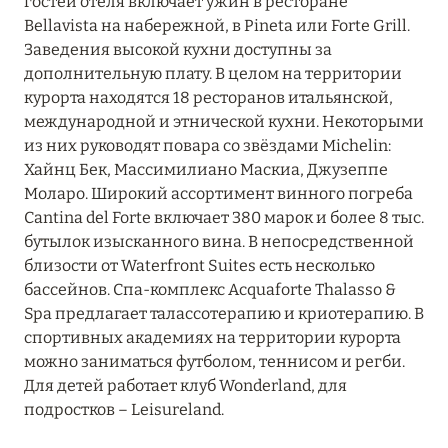
гостей отеля включает ужин в ресторане
АЛЬГЕРО
0
Bellavista на набережной, в Pineta или Forte Grill.
Заведения высокой кухни доступны за
дополнительную плату. В целом на территории
ВИЛЛАСИМИУС
0
курорта находятся 18 ресторанов итальянской,
международной и этнической кухни. Некоторыми
из них руководят повара со звёздами Michelin:
КАЛЬЯРИ
0
Хайнц Бек, Массимилиано Маскиа, Джузеппе
Моларо. Широкий ассортимент винного погреба
Cantina del Forte включает 380 марок и более 8 тыс.
КИА
0
бутылок изысканного вина. В непосредственной
близости от Waterfront Suites есть несколько
бассейнов. Спа-комплекс Acquaforte Thalasso &
КОСТА РЭЙ
0
Spa предлагает талассотерапию и криотерапию. В
спортивных академиях на территории курорта
можно заниматься футболом, теннисом и регби.
ОЛБИЯ
0
Для детей работает клуб Wonderland, для
подростков – Leisureland.