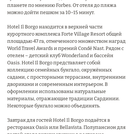
планете по мнению Forbes. От отеля до пляжа
Forte Village Resort
можно дойти пешком за 10–15 минут.
Forte Village Resort – Hotel Bouganville
Hotel Il Borgo находится в верхней части
Forte Village Resort – Hotel Il Borgo
курортного комплекса Forte Village Resort общей
площадью 47 га, отмеченного множеством наград
Forte Village Resort – Hotel Il Castello
World Travel Awards и премий Condé Nast. Рядом с
отелем – детский клуб Wonderland и бассейн
Forte Village Resort – Hotel Le Dune
Oasis. Hotel Il Borgo представляет собой
Forte Village Resort – Hotel Le Palme
коллекцию семейных бунгало, окружённых
садами, с просторными террасами, внутренними
Forte Village Resort – Hotel Pineta
двориками и современным интерьером. В
оформлении использованы натуральные
Forte Village Resort – Villa del Parco Hotel & Spa
материалы, отражающие традиции Сардинии.
Forte Village Resort – Villas
Некоторые бунгало можно объединять.
Forte Village Resort – Waterfront Suites
Завтрак для гостей Hotel Il Borgo подаётся в
ресторанах Oasis или Bellavista. Полупансион для