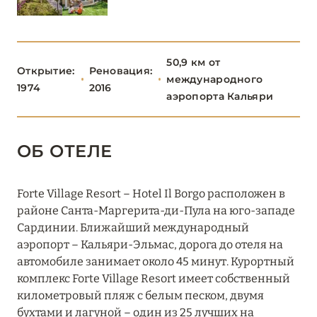
Falkensteiner Resort Capo Boi
Hotel Pitrizza
50,9 км от
Открытие:
Реновация:
La Villa del Re
международного
1974
2016
аэропорта Кальяри
Romazzino, A Belmond Hotel, Costa Smeralda
Spiagge San Pietro Resort
ОБ ОТЕЛЕ
Sporting Porto Rotondo
Forte Village Resort – Hotel Il Borgo расположен в
Villa Bellavista
районе Санта-Маргерита-ди-Пула на юго-западе
Сардинии. Ближайший международный
CHIA LAGUNA RESORT
3
аэропорт – Кальяри-Эльмас, дорога до отеля на
автомобиле занимает около 45 минут. Курортный
комплекс Forte Village Resort имеет собственный
FORTE VILLAGE
10
километровый пляж с белым песком, двумя
бухтами и лагуной – один из 25 лучших на