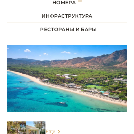
НОМЕРА
ЛАЦИО
14
ИНФРАСТРУКТУРА
ЛИГУРИЯ
5
РЕСТОРАНЫ И БАРЫ
ЛОМБАРДИЯ
26
ПЬЕМОНТ
3
САРДИНИЯ
24
7Pines Resort Sardinia
Almar Timi Ama Resort & Spa
Baglioni Resort Sardinia
Chia Laguna Resort
Еще