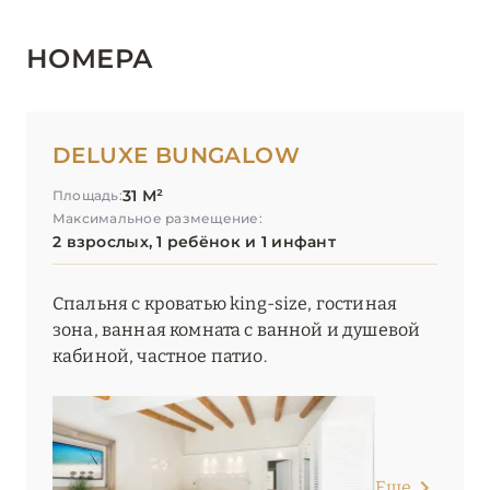
ПАЛАУ
0
НОМЕРА
ПОРТО-ЧЕРВО
0
DELUXE BUNGALOW
САН-ТЕОДОРО
0
31 М²
Площадь:
Максимальное размещение:
2 взрослых, 1 ребёнок и 1 инфант
САНТА-ТЕРЕЗА-
0
ГАЛЛУРА
Спальня с кроватью king-size, гостиная
зона, ванная комната с ванной и душевой
СИЦИЛИЯ
4
кабиной, частное патио.
ТОСКАНА
29
ТРЕНТИНО-АЛЬТО-
Еще