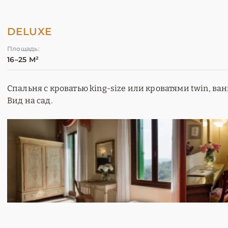
DELUXE
Площадь:
16–25 М²
Спальня с кроватью king-size или кроватями twin, ва
Вид на сад.