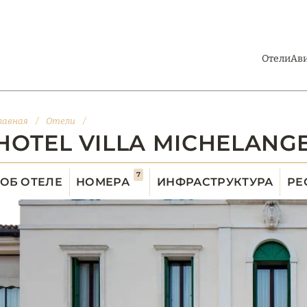
Отели
Ав
лавная
/
Отели
/
HOTEL VILLA MICHELANG
7
ОБ ОТЕЛЕ
НОМЕРА
ИНФРАСТРУКТУРА
РЕ