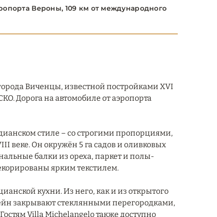
ропорта Вероны, 109 км от международного
т города Виченцы, известной постройками XVI
О. Дорога на автомобиле от аэропорта
лладианском стиле – со строгими пропорциями,
I веке. Он окружён 5 га садов и оливковых
альные балки из ореха, паркет и полы-
екорированы ярким текстилем.
ианской кухни. Из него, как и из открытого
ссейн закрывают стеклянными перегородками,
Гостям Villa Michelangelo также доступно