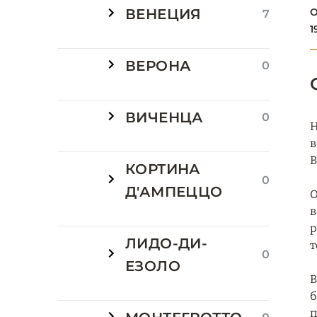
ВЕНЕЦИЯ
О
7
1
ВЕРОНА
0
ВИЧЕНЦА
0
H
в
В
КОРТИНА
0
Д'АМПЕЦЦО
О
в
р
ЛИДО-ДИ-
т
0
ЕЗОЛО
В
б
п