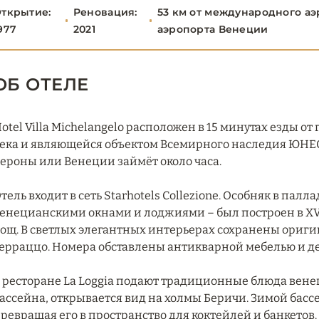
ткрытие:
Реновация:
53 км от международного аэ
977
2021
аэропорта Венеции
ОБ ОТЕЛЕ
otel Villa Michelangelo расположен в 15 минутах езды о
ека и являющейся объектом Всемирного наследия ЮНЕСК
ероны или Венеции займёт около часа.
тель входит в сеть Starhotels Collezione. Особняк в па
енецианскими окнами и лоджиями – был построен в XVII
ощ. В светлых элегантных интерьерах сохранены оригин
ерраццо. Номера обставлены антикварной мебелью и д
 ресторане La Loggia подают традиционные блюда венец
ассейна, открывается вид на холмы Беричи. Зимой ба
ревращая его в пространство для коктейлей и банкетов. 