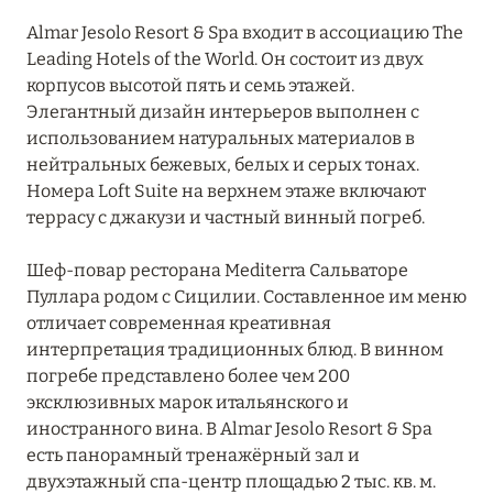
ДОЛОМИТОВЫЕ АЛЬПЫ
Almar Jesolo Resort & Spa входит в ассоциацию The
КАМПАНИЯ
Leading Hotels of the World. Он состоит из двух
5
корпусов высотой пять и семь этажей.
Элегантный дизайн интерьеров выполнен с
ЛАЦИО
14
использованием натуральных материалов в
нейтральных бежевых, белых и серых тонах.
ЛИГУРИЯ
5
Номера Loft Suite на верхнем этаже включают
террасу с джакузи и частный винный погреб.
ЛОМБАРДИЯ
26
Шеф-повар ресторана Mediterra Сальваторе
Пуллара родом с Сицилии. Составленное им меню
ПЬЕМОНТ
3
отличает современная креативная
интерпретация традиционных блюд. В винном
САРДИНИЯ
24
погребе представлено более чем 200
эксклюзивных марок итальянского и
СИЦИЛИЯ
иностранного вина. В Almar Jesolo Resort & Spa
4
есть панорамный тренажёрный зал и
двухэтажный спа-центр площадью 2 тыс. кв. м.
29