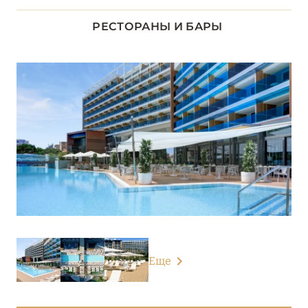
Esplanade Tergesteo – Luxury Retreat
РЕСТОРАНЫ И БАРЫ
Faloria Mountain SPA Resort
Grand Hotel Savoia Cortina d’Ampezzo
Grand Hotel Trieste & Victoria
Hotel Cipriani
Hotel La Residence & Idrokinesis
Hotel Terme Due Torri
Hotel Terme Metropole
Hotel Villa Michelangelo
Еще
АБАНО-ТЕРМЕ
0