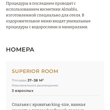
ТОСКАНА
Процедуры в последнем проводят с
использованием косметики Almablu,
ТРЕНТИНО-АЛЬТО-
изготовленной специально для отеля. В
5
АДИДЖЕ
оздоровительное меню входят уникальные
процедуры с водорослями и минералами.
УМБРИЯ
1
НОМЕРА
ФРИУЛИ-ВЕНЕЦИЯ-
1
ДЖУЛИЯ
ЭМИЛИЯ-РОМАНЬЯ
2
SUPERIOR ROOM
37–38 М²
Площадь:
Максимальное размещение:
3 взрослых
Спальня с кроватью king-size, ванная