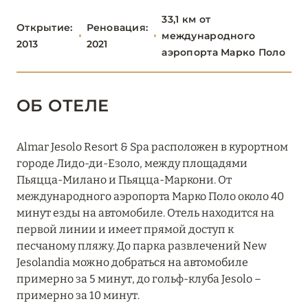
ВЕНЕЦИЯ
7
33,1 км от
Открытие:
Реновация:
международного
2013
2021
аэропорта Марко Поло
ВЕРОНА
0
ОБ ОТЕЛЕ
ВИЧЕНЦА
0
Almar Jesolo Resort & Spa расположен в курортном
КОРТИНА Д'АМПЕЦЦО
0
городе Лидо-ди-Езоло, между площадями
Пьяцца-Милано и Пьяцца-Маркони. От
международного аэропорта Марко Поло около 40
ЛИДО-ДИ-ЕЗОЛО
минут езды на автомобиле. Отель находится на
0
первой линии и имеет прямой доступ к
песчаному пляжу. До парка развлечений New
МОНТЕГРОТТО
Jesolandia можно добраться на автомобиле
0
примерно за 5 минут, до гольф-клуба Jesolo –
примерно за 10 минут.
1