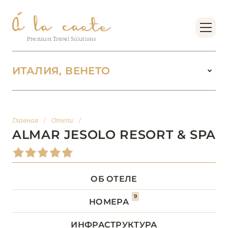
ИТАЛИЯ, ВЕНЕТО
ИТАЛИЯ
142
Главная
/
Отели
/
ВАЛЛЕ-Д’АОСТА
2
ALMAR JESOLO RESORT & SPA
ВЕНЕТО
18
ОБ ОТЕЛЕ
Abano Grand Hotel
9
НОМЕРА
Almar Jesolo Resort & Spa
ИНФРАСТРУКТУРА