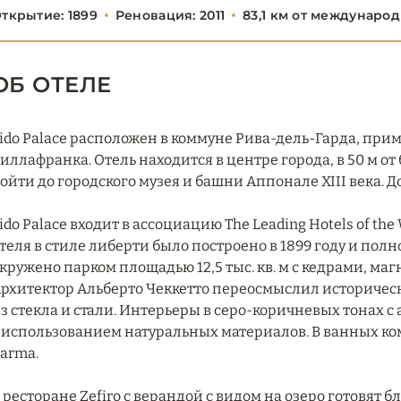
ткрытие: 1899
Реновация: 2011
83,1 км от междунаро
ОБ ОТЕЛЕ
ido Palace расположен в коммуне Рива-дель-Гарда, прим
иллафранка. Отель находится в центре города, в 50 м от 
ойти до городского музея и башни Аппонале XIII века.
ido Palace входит в ассоциацию The Leading Hotels of th
теля в стиле либерти было построено в 1899 году и полн
кружено парком площадью 12,5 тыс. кв. м с кедрами, м
рхитектор Альберто Чеккетто переосмыслил историчес
з стекла и стали. Интерьеры в серо-коричневых тонах 
 использованием натуральных материалов. В ванных ко
arma.
 ресторане Zefiro с верандой с видом на озеро готовят