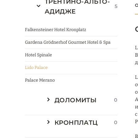
ТРЕНТИНО-АЛЬТО-
О
5
АДИДЖЕ
Falkensteiner Hotel Kronplatz
Gardena Grödnerhof Gourmet Hotel & Spa
L
В
Hotel Spinale
д
Lido Palace
L
Palace Merano
о
о
ДОЛОМИТЫ
А
0
и
с
P
КРОНПЛАТЦ
0
В