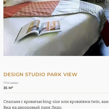
DESIGN STUDIO PARK VIEW
Площадь:
35 М²
Спальня с кроватью king-size или кроватями twin, ва
Вид на дворцовый парк Лидо.