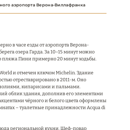
дного аэропорта Верона-Виллафранка
ерно в часе езды от аэропорта Верона-
берега озера Гарда. За 10–15 минут можно
 До пляжа Пини примерно 20 минут ходьбы.
e World и отмечен ключом Michelin. Здание
остью отреставрировано в 2011-м. Оно
агнолиями, кипарисами и пальмами.
кий облик здания, дополнив его элементами
с акцентами чёрного и белого цвета оформлены
мнатах – туалетные принадлежности Acqua di
 блюда региональной кухни. Шеф-повар