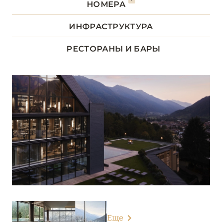
НОМЕРА
КАМПАНИЯ
5
ИНФРАСТРУКТУРА
ЛАЦИО
14
РЕСТОРАНЫ И БАРЫ
ЛИГУРИЯ
5
ЛОМБАРДИЯ
26
ПЬЕМОНТ
3
САРДИНИЯ
24
СИЦИЛИЯ
4
ТОСКАНА
29
Еще