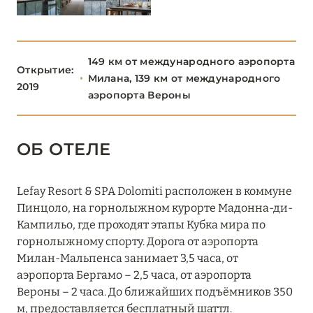
ТРЕНТИНО-АЛЬТО-
5
АДИДЖЕ
149 км от международного аэропорта
Открытие:
Милана, 139 км от международного
УМБРИЯ
1
2019
аэропорта Вероны
ФРИУЛИ-ВЕНЕЦИЯ-
1
ДЖУЛИЯ
ОБ ОТЕЛЕ
ЭМИЛИЯ-РОМАНЬЯ
2
Lefay Resort & SPA Dolomiti расположен в коммуне
Пинцоло, на горнолыжном курорте Мадонна-ди-
Кампильо, где проходят этапы Кубка мира по
горнолыжному спорту. Дорога от аэропорта
Милан-Мальпенса занимает 3,5 часа, от
аэропорта Бергамо – 2,5 часа, от аэропорта
Вероны – 2 часа. До ближайших подъёмников 350
м, предоставляется бесплатный шаттл.