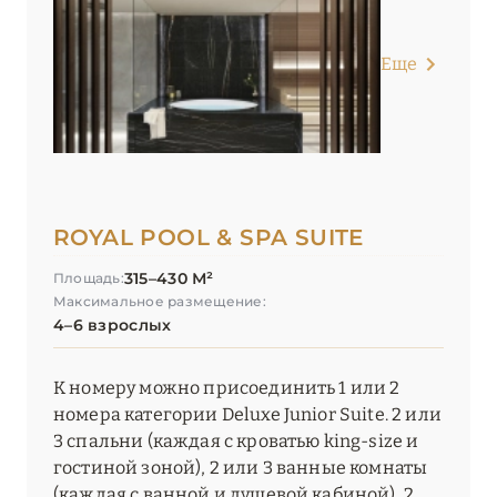
Еще
ROYAL POOL & SPA SUITE
315–430 М²
Площадь:
Максимальное размещение:
4–6 взрослых
К номеру можно присоединить 1 или 2
номера категории Deluxe Junior Suite. 2 или
3 спальни (каждая с кроватью king-size и
гостиной зоной), 2 или 3 ванные комнаты
(каждая с ванной и душевой кабиной), 2