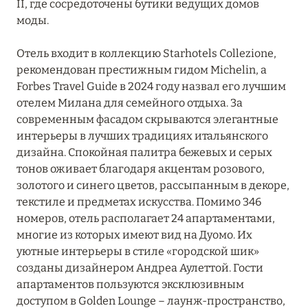
II, где сосредоточены бутики ведущих домов
Bvlgari Hotel Milano
моды.
Casa Baglioni Milan
Отель входит в коллекцию Starhotels Collezione,
рекомендован престижным гидом Michelin, а
Château Monfort
Forbes Travel Guide в 2024 году назвал его лучшим
Four Seasons Hotel Milano
отелем Милана для семейного отдыха. За
современным фасадом скрываются элегантные
Mandarin Oriental, Milan
интерьеры в лучших традициях итальянского
дизайна. Спокойная палитра бежевых и серых
Palazzo Parigi Hotel & Grand Spa
тонов оживает благодаря акцентам розового,
золотого и синего цветов, рассыпанным в декоре,
Portrait Milano
текстиле и предметах искусства. Помимо 346
Rosa Grand Milano
номеров, отель располагает 24 апартаментами,
многие из которых имеют вид на Дуомо. Их
Starhotels Anderson
уютные интерьеры в стиле «городской шик»
созданы дизайнером Андреа Аулеттой. Гости
Starhotels Business Palace
апартаментов пользуются эксклюзивным
Starhotels E.c.ho.
доступом в Golden Lounge – лаунж-пространство,