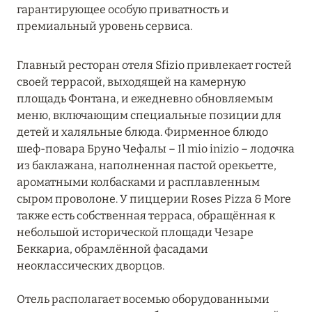
гарантирующее особую приватность и
Starhotels Grand Milan
премиальный уровень сервиса.
Starhotels Ritz
Главный ресторан отеля Sfizio привлекает гостей
Starhotels Tourist
своей террасой, выходящей на камерную
площадь Фонтана, и ежедневно обновляемым
меню, включающим специальные позиции для
МОНЦА
0
детей и халяльные блюда. Фирменное блюдо
шеф-повара Бруно Чефалы – Il mio inizio – лодочка
из баклажана, наполненная пастой орекьетте,
ОЗ. ИЗЕО
0
ароматными колбасками и расплавленным
сыром проволоне. У пиццерии Roses Pizza & More
также есть собственная терраса, обращённая к
ОЗ. КОМО
0
небольшой исторической площади Чезаре
Беккариа, обрамлённой фасадами
неоклассических дворцов.
ОЗ. МАДЖОРЕ
0
Отель располагает восемью оборудованными