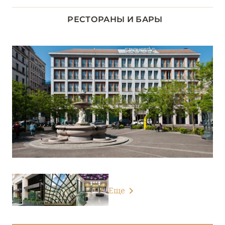
ЛАЦИО
14
РЕСТОРАНЫ И БАРЫ
ЛИГУРИЯ
5
ЛОМБАРДИЯ
26
Grand Hotel Fasano
Grand Hotel Tremezzo
Grand Hotel Victoria Concept & Spa
Grand Hotel Villa Serbelloni
Hotel Royal Victoria
Еще
Hotel Villa Cipressi
L’Albereta Relais & Châteaux