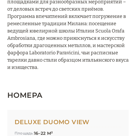
площадками для разнообразных мероприятий –
ПЬЕМОНТ
3
от деловых встреч до светских приёмов.
Программа впечатлений включает погружение в
САРДИНИЯ
24
ремесленные традиции Милана: посещение
ведущей ювелирной школы Италии Scuola Orafa
Ambrosiana, где можно прикоснуться к искусству
СИЦИЛИЯ
4
обработки драгоценных металлов, и мастерской
фарфора Laboratorio Paravicini, чьи расписные
ТОСКАНА
29
тарелки давно стали образцом итальянского вкуса
и изящества.
ТРЕНТИНО-АЛЬТО-
5
АДИДЖЕ
НОМЕРА
УМБРИЯ
1
ФРИУЛИ-ВЕНЕЦИЯ-
DELUXE DUOMO VIEW
1
ДЖУЛИЯ
16–22 М²
Площадь: