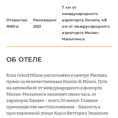
7 км от
Lefay Resort & SPA Lago di Garda
международного
Открытие:
Реновация:
аэропорта Линате, 48
Passalacqua
1980-е
2021
км от международного
Starhotels Cristallo Palace
аэропорта Милан-
Мальпенса
Villa d'Este
ОБ ОТЕЛЕ
БЕРГАМО
0
Rosa Grand Milano расположен в центре Милана,
БРЕШИЯ
0
прямо за величественным Duomo di Milano. Путь
на автомобиле от международного аэропорта
Милан-Мальпенса занимает около часа, от
МИЛАН
15
аэропорта Линате – всего 20 минут. Главное
преимущество местоположения – близость к
прославленной улице Корсо Витторио Эмануэле
Armani Hotel Milano