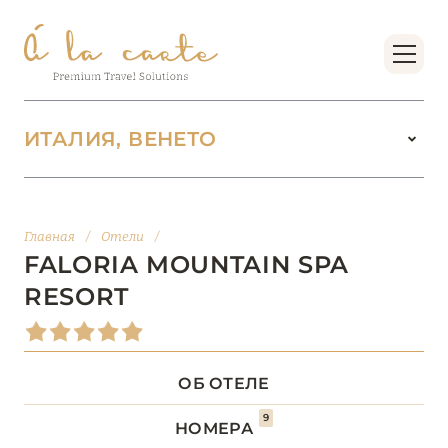
ИТАЛИЯ, ВЕНЕТО
ИТАЛИЯ
142
Главная
/
Отели
/
ВАЛЛЕ-Д’АОСТА
2
FALORIA MOUNTAIN SPA
RESORT
ВЕНЕТО
18
Abano Grand Hotel
ОБ ОТЕЛЕ
Almar Jesolo Resort & Spa
9
НОМЕРА