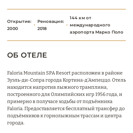
ВЕНЕЦИЯ
7
144 км от
Открытие:
Реновация:
международного
ВЕРОНА
0
2000
2018
аэропорта Марко Поло
ВИЧЕНЦА
0
ОБ ОТЕЛЕ
КОРТИНА Д'АМПЕЦЦО
0
Faloria Mountain SPA Resort расположен в районе
Зуэль-ди-Сопра города Кортина-д’Ампеццо. Отель
находится напротив лыжного трамплина,
ЛИДО-ДИ-ЕЗОЛО
0
построенного для Олимпийских игр 1956 года, и
примерно в получасе ходьбы от подъёмника
Faloria. Предоставляется бесплатный трансфер до
МОНТЕГРОТТО
0
подъёмников к горнолыжным трассам и центра
города.
1