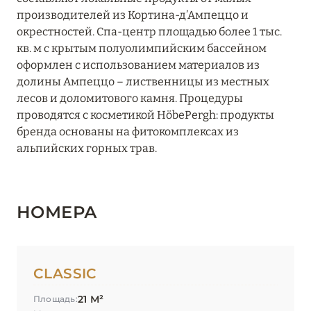
ТОСКАНА
производителей из Кортина-д’Ампеццо и
окрестностей. Спа-центр площадью более 1 тыс.
ТРЕНТИНО-АЛЬТО-
кв. м с крытым полуолимпийским бассейном
5
АДИДЖЕ
оформлен с использованием материалов из
долины Ампеццо – лиственницы из местных
УМБРИЯ
лесов и доломитового камня. Процедуры
1
проводятся с косметикой HöbePergh: продукты
бренда основаны на фитокомплексах из
ФРИУЛИ-ВЕНЕЦИЯ-
альпийских горных трав.
1
ДЖУЛИЯ
ЭМИЛИЯ-РОМАНЬЯ
2
НОМЕРА
CLASSIC
21 М²
Площадь: