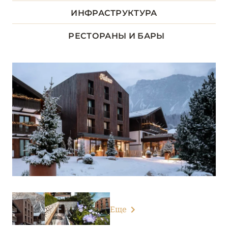
Esplanade Tergesteo – Luxury Retreat
ИНФРАСТРУКТУРА
Faloria Mountain SPA Resort
РЕСТОРАНЫ И БАРЫ
Grand Hotel Savoia Cortina d’Ampezzo
Grand Hotel Trieste & Victoria
Hotel Cipriani
Hotel La Residence & Idrokinesis
Hotel Terme Due Torri
Hotel Terme Metropole
Hotel Villa Michelangelo
АБАНО-ТЕРМЕ
0
Еще