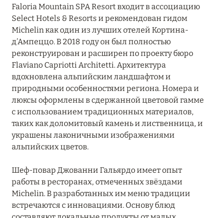
ДОЛОМИТОВЫЕ АЛЬПЫ
Faloria Mountain SPA Resort входит в ассоциацию
Select Hotels & Resorts и рекомендован гидом
КАМПАНИЯ
5
Michelin как один из лучших отелей Кортина-
д’Ампеццо. В 2018 году он был полностью
ЛАЦИО
реконструирован и расширен по проекту бюро
14
Flaviano Capriotti Architetti. Архитектура
вдохновлена альпийским ландшафтом и
ЛИГУРИЯ
5
природными особенностями региона. Номера и
люксы оформлены в сдержанной цветовой гамме
ЛОМБАРДИЯ
26
с использованием традиционных материалов,
таких как доломитовый камень и лиственница, и
ПЬЕМОНТ
украшены лаконичными изображениями
3
альпийских цветов.
САРДИНИЯ
24
Шеф-повар Джованни Гальярдо имеет опыт
работы в ресторанах, отмеченных звёздами
СИЦИЛИЯ
4
Michelin. В разработанных им меню традиции
встречаются с инновациями. Основу блюд
составляют локальные продукты от малых
29