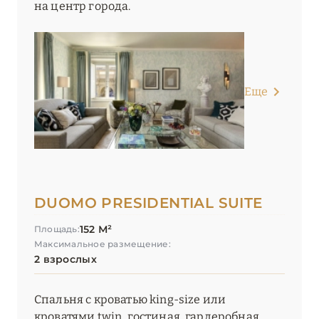
на центр города.
Еще
DUOMO PRESIDENTIAL SUITE
152 М²
Площадь:
Максимальное размещение:
2 взрослых
Спальня с кроватью king-size или
кроватями twin, гостиная, гардеробная,