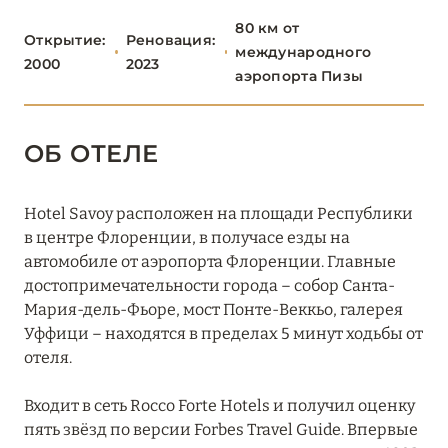
Bagni di Pisa Palace & Thermal Spa
80 км от
Открытие:
Реновация:
международного
Castelfalfi
2000
2023
аэропорта Пизы
Fonteverde Lifestyle & Thermal Retreat
Grand Hotel Continental Siena
ОБ ОТЕЛЕ
Grand Hotel Principe di Piemonte
Hotel Savoy расположен на площади Республики
Grotta Giusti Thermal Spa Resort
в центре Флоренции, в получасе езды на
автомобиле от аэропорта Флоренции. Главные
Hermitage Hotel & Resort
достопримечательности города – собор Санта-
Hotel Byron Forte dei Marmi
Мария-дель-Фьоре, мост Понте-Веккьо, галерея
Уффици – находятся в пределах 5 минут ходьбы от
Hotel Il Negresco
отеля.
Pensione America
Входит в сеть Rocco Forte Hotels и получил оценку
Pieve Aldina
пять звёзд по версии Forbes Travel Guide. Впервые