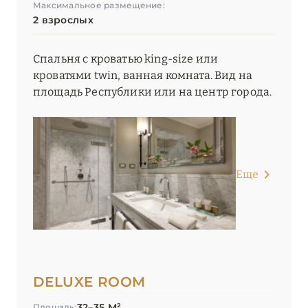
УМБРИЯ
1
Максимальное размещение:
2 взрослых
ФРИУЛИ-ВЕНЕЦИЯ-
1
Спальня с кроватью king-size или
ДЖУЛИЯ
кроватями twin, ванная комната. Вид на
площадь Республики или на центр города.
ЭМИЛИЯ-РОМАНЬЯ
2
Еще
DELUXE ROOM
32–35 М²
Площадь: