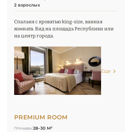
2 взрослых
Palazzo Firenze by Baglioni Hotels & Resorts
Portrait Firenze
Спальня с кроватью king-size, ванная
комната. Вид на площадь Республики или
Starhotels Michelangelo Firenze
на центр города.
Starhotels Tuscany
The St. Regis Florence
Villa Cora
Еще
ФОРТЕ-ДЕЙ-МАРМИ
0
ТРЕНТИНО-АЛЬТО-
5
АДИДЖЕ
PREMIUM ROOM
28–30 М²
Площадь: