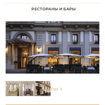
ЛАЦИО
14
РЕСТОРАНЫ И БАРЫ
ЛИГУРИЯ
5
ЛОМБАРДИЯ
26
ПЬЕМОНТ
3
САРДИНИЯ
24
СИЦИЛИЯ
4
ТОСКАНА
29
Еще
Augustus Hotel & Resort