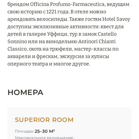
СИЕННА
0
брендом Officina Profumo-Farmaceutica, ведущим
свою историю с 1221 года. В отеле можно
арендовать велосипеды. Также гостям Hotel Savoy
ФЛОРЕНЦИЯ
14
доступны эксклюзивные активности: квест для
детей в галерее Уффици, тур в замок Castello
Sonnino или на винодельню Antinori Chianti
Anglo American Hotel Florence
Classico, охота на трюфели, мастер-классы по
акварели и фрескам, экскурсия за кулисы
Brunelleschi Hotel
оперного театра и многое другое.
Grand Hotel Minerva
Helvetia & Bristol Firenze
НОМЕРА
Hotel Bernini Palace
Hotel Lungarno
SUPERIOR ROOM
Hotel Savoy Florence
25–30 М²
Площадь:
IL Tornabuoni
Максимальное размещение: