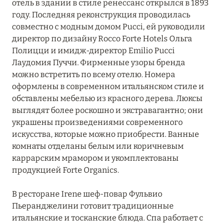
отель в здании в стиле ренессанс открылся в 1893
Principe Forte dei Marmi
году. Последняя реконструкция проводилась
совместно с модным домом Pucci, ей руководили
Terme di Saturnia Natural Destination
директор по дизайну Rocco Forte Hotels Ольга
Полицци и имидж-директор Emilio Pucci
Villa Roma Imperiale
Лаудомия Пуччи. Фирменные узоры бренда
можно встретить по всему отелю. Номера
ВЕРСИЛИЯ
0
оформлены в современном итальянском стиле и
обставлены мебелью из красного дерева. Люксы
выглядят более роскошно и экстравагантно; они
ВИАРЕДЖО
0
украшены произведениями современного
искусства, которые можно приобрести. Ванные
комнаты отделаны белым или коричневым
КОРТОНА
0
каррарским мрамором и укомплектованы
продукцией Forte Organics.
ПИЗА
0
В ресторане Irene шеф-повар Фульвио
Пьеранджелини готовит традиционные
итальянские и тосканские блюда. Спа работает с