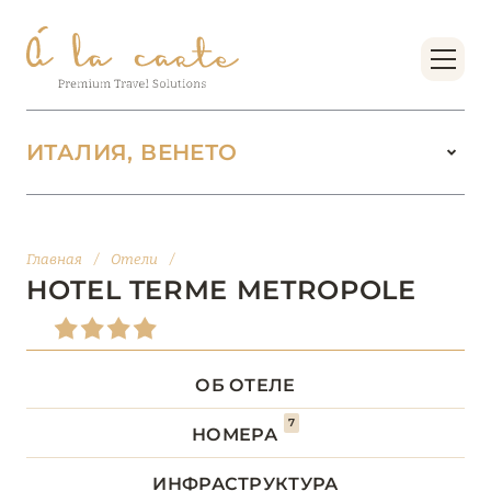
ИТАЛИЯ, ВЕНЕТО
ИТАЛИЯ
142
Главная
/
Отели
/
ВАЛЛЕ-Д’АОСТА
2
HOTEL TERME METROPOLE
ВЕНЕТО
18
ОБ ОТЕЛЕ
Abano Grand Hotel
7
НОМЕРА
Almar Jesolo Resort & Spa
ИНФРАСТРУКТУРА