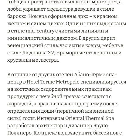
ДОЛОМИТОВЫЕ АЛЬПЫ
в общих пространствах выложены мрамором, а
лобби украшает скульптура девушки в стиле
КАМПАНИЯ
барокко. Номера оформлены ярко – в красном,
5
жёлтом и синем цветах. Одни из них выдержаны
в стиле mid-century с чистыми линиями и
ЛАЦИО
14
минималистичным декором. В других царит
венецианский стиль: узорчатые ковры, мебель в
ЛИГУРИЯ
5
стиле Людовика XV, мраморные столешницы и
хрустальные люстры.
ЛОМБАРДИЯ
26
В отличие от других отелей Абано-Терме спа-
центр в Hotel Terme Metropole специализируется
ПЬЕМОНТ
3
на восточных оздоровительных практиках:
процедуры с лечебной грязью сочетаются с
САРДИНИЯ
24
аюрведой, а врач назначает программу после
определения доши (первичной жизненной
СИЦИЛИЯ
силы) гостя. Интерьеры Oriental Thermal Spa
4
разработал архитектор и дизайнер Бруно
Поллиеро. Комплекс включает пять бассейнов с
29