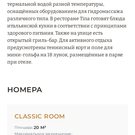
ТОСКАНА
термальной водой разной температуры,
оснащённых оборудованием для гидромассажа
ТРЕНТИНО-АЛЬТО-
различного типа. В ресторане Tina готовят блюда
5
АДИДЖЕ
итальянской кухни в соответствии с принципами
здорового питания. Также на улице есть
открытый гриль-бар. Для активного отдыха
УМБРИЯ
1
предусмотрены теннисный корт и поле для
мини-гольфа на 18 лунок, размещённые в парке
ФРИУЛИ-ВЕНЕЦИЯ-
при отеле.
1
ДЖУЛИЯ
ЭМИЛИЯ-РОМАНЬЯ
2
НОМЕРА
CLASSIC ROOM
20 М²
Площадь:
Максимальное размещение: