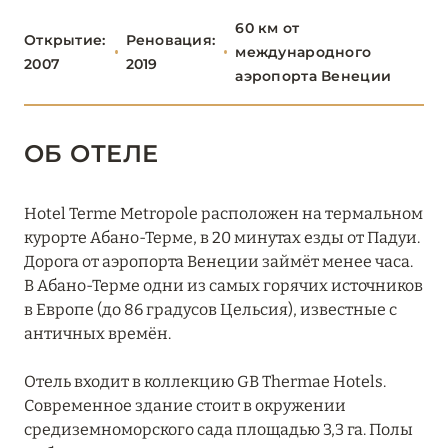
ВЕНЕЦИЯ
7
60 км от
Открытие:
Реновация:
международного
2007
2019
аэропорта Венеции
ВЕРОНА
0
ОБ ОТЕЛЕ
ВИЧЕНЦА
0
Hotel Terme Metropole расположен на термальном
КОРТИНА Д'АМПЕЦЦО
0
курорте Абано-Терме, в 20 минутах езды от Падуи.
Дорога от аэропорта Венеции займёт менее часа.
В Абано-Терме одни из самых горячих источников
ЛИДО-ДИ-ЕЗОЛО
в Европе (до 86 градусов Цельсия), известные с
0
античных времён.
МОНТЕГРОТТО
Отель входит в коллекцию GB Thermae Hotels.
0
Современное здание стоит в окружении
средиземноморского сада площадью 3,3 га. Полы
1