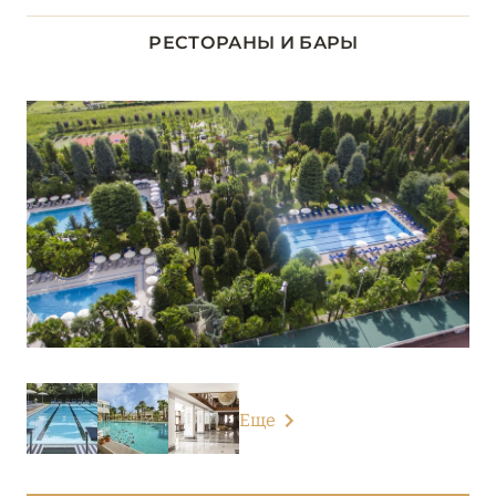
Esplanade Tergesteo – Luxury Retreat
РЕСТОРАНЫ И БАРЫ
Faloria Mountain SPA Resort
Grand Hotel Savoia Cortina d’Ampezzo
Grand Hotel Trieste & Victoria
Hotel Cipriani
Hotel La Residence & Idrokinesis
Hotel Terme Due Torri
Hotel Terme Metropole
Hotel Villa Michelangelo
Еще
АБАНО-ТЕРМЕ
0