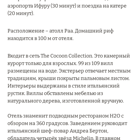
СЕВЕРНЫЙ АРИ
аэропорта Ифуру (30 минут) и поездка на катере
6
(20 минут).
СЕВЕРНЫЙ МАЛЕ
16
Расположение – атолл Раа. Домашний риф
находится в 100 м от отеля.
ТАА
1
Входит в сеть The Cocoon Collection. Это камерный
ХАА-АЛИФ
6
курорт только для взрослых. 99 из 109 вилл
размещены на воде. Экстерьер отвечает местным
ШАВИЙАНИ
2
традициям, крыши покрыты пальмовым листом.
Интерьеры выдержаны в стиле итальянский
ЮЖНЫЙ АРИ
рустик. Виллы обставлены мебелью из
8
натурального дерева, изготовленной вручную.
ЮЖНЫЙ МАЛЕ
13
Отель знаменит подводным рестораном H2O с
обзором на 360 градусов. Заведением руководит
итальянский шеф-повар Андреа Бертон,
обладатель четырёх звёзд Michelin. В главном