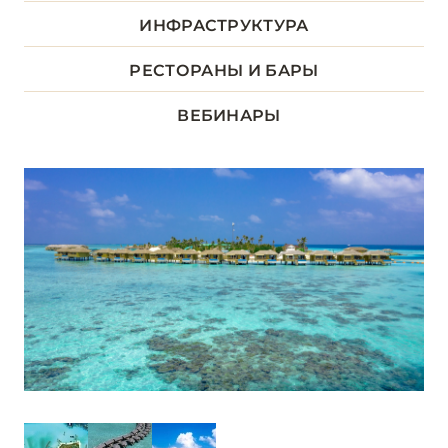
ДХААЛУ
ИНФРАСТРУКТУРА
5
РЕСТОРАНЫ И БАРЫ
ЛААМУ
1
ВЕБИНАРЫ
ЛАВИАНИ
9
НУНУ
5
РАА
13
Alila Kothaifaru Maldives
Cora Cora Maldives
Dhigali Maldives
Emerald Faarufushi Resort & Spa