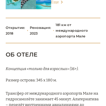
Еще
Emerald Maldives Resort & Spa
Heritance Aarah
181 км от
InterContinental Maldives Maamunagau Resort
Открытие:
Реновация:
международного
2018
2023
JOALI Being
аэропорта Мале
JOALI Maldives
ОБ ОТЕЛЕ
RAAYA by Atmosphere
Reethi Faru Resort
Концепция «только для взрослых» (16+).
The Standard, Huruvalhi Maldives
Размер острова: 345 x 180 м.
You & Me By Cocoon Maldives
Трансфер от международного аэропорта Мале на
РАСДУ
1
гидросамолёте занимает 45 минут. Альтернатива
– перелёт внутренними авиалиниями до