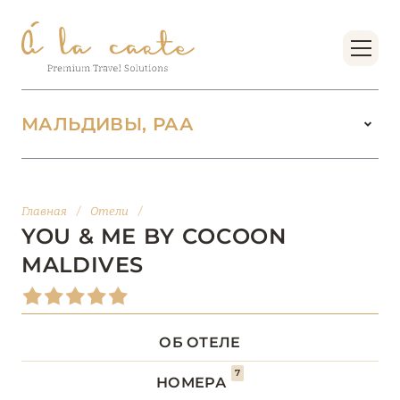
МАЛЬДИВЫ, РАА
МАЛЬДИВЫ
104
Главная
/
Отели
/
АДДУ
1
YOU & ME BY COCOON
MALDIVES
АТОЛЛ РАА
1
БАА
12
ОБ ОТЕЛЕ
ВААВУ
1
7
НОМЕРА