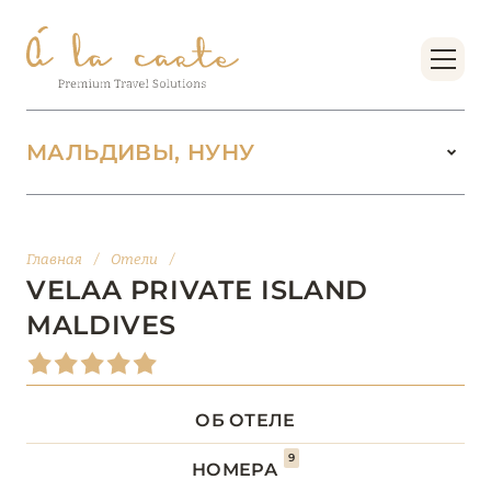
МАЛЬДИВЫ, НУНУ
МАЛЬДИВЫ
104
Главная
/
Отели
/
АДДУ
1
VELAA PRIVATE ISLAND
MALDIVES
АТОЛЛ РАА
1
БАА
12
ОБ ОТЕЛЕ
ВААВУ
1
9
НОМЕРА