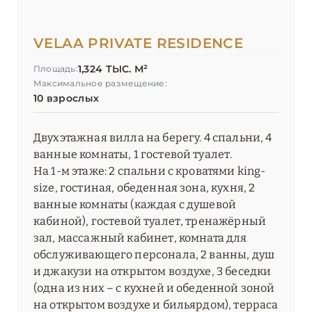
VELAA PRIVATE RESIDENCE
1,324 ТЫС. М²
Площадь:
Максимальное размещение:
10 взрослых
Двухэтажная вилла на берегу. 4 спальни, 4
ванные комнаты, 1 гостевой туалет.
На 1-м этаже: 2 спальни с кроватями king-
size, гостиная, обеденная зона, кухня, 2
ванные комнаты (каждая с душевой
кабиной), гостевой туалет, тренажёрный
зал, массажный кабинет, комната для
обслуживающего персонала, 2 ванны, душ
и джакузи на открытом воздухе, 3 беседки
(одна из них – с кухней и обеденной зоной
на открытом воздухе и бильярдом), терраса