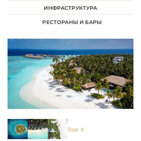
ДХААЛУ
ИНФРАСТРУКТУРА
5
РЕСТОРАНЫ И БАРЫ
ЛААМУ
1
ЛАВИАНИ
9
НУНУ
5
Cheval Blanc Randheli
Kuredhivaru Resort and Spa (ex. Mӧvenpick)
Robinson Noonu
Soneva Jani
Еще
Velaa Private Island Maldives