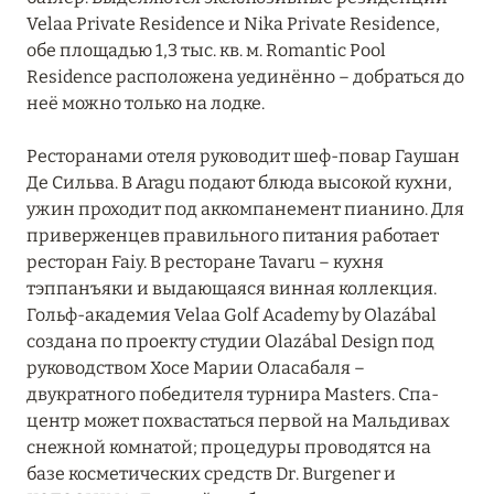
Velaa Private Residence и Nika Private Residence,
обе площадью 1,3 тыс. кв. м. Romantic Pool
Residence расположена уединённо – добраться до
неё можно только на лодке.
Ресторанами отеля руководит шеф-повар Гаушан
Де Сильва. В Aragu подают блюда высокой кухни,
ужин проходит под аккомпанемент пианино. Для
приверженцев правильного питания работает
ресторан Faiy. В ресторане Tavaru – кухня
тэппанъяки и выдающаяся винная коллекция.
Гольф-академия Velaa Golf Academy by Olazábal
создана по проекту студии Olazábal Design под
руководством Хосе Марии Оласабаля –
двукратного победителя турнира Masters. Спа-
центр может похвастаться первой на Мальдивах
снежной комнатой; процедуры проводятся на
базе косметических средств Dr. Burgener и