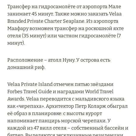
Трансфер на гидросамолёте от аэропорта Мале
ЮЖНЫЙ МАЛЕ
13
занимает 45 минут. Также можно заказать Velaa
Branded Private Charter Seaplane. Из аэропорта
Маафару возможен трансфер на роскошной яхте
отеля (35 минут) или частном гидросамолёте (7
минут).
Расположение – атолл Нуну. У острова есть
домашний риф.
Velaa Private Island отмечен пятью звёздами
Forbes Travel Guide и наградами World Travel
Awards. Velaa переводится с мальдивского языка
как «черепаха». Архитектор Петр Коларж обыграл
её образ в планировке: с высоты курорт
напоминает панцирь морской черепахи. У
каждой из 47 вилл отеля – собственный бассейн и
батлер. Выделяются эксклюзивные резиденции