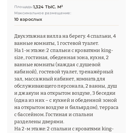
1,324 ТЫС. М²
Площадь:
Максимальное размещение:
10 взрослых
Двухэтажная вилла на берегу. 4 спальни, 4
ванные комнаты, 1 гостевой туалет.
На 1-м этаже: 2 спальни с кроватями king-
size, гостиная, обеденная зона, кухня, 2
ванные комнаты (каждая с душевой
кабиной), гостевой туалет, тренажёрный
зал, массажный кабинет, комната для
обслуживающего персонала, 2 ванны, душ
и джакузи на открытом воздухе, 3 беседки
(одна из них – с кухней и обеденной зоной
на открытом воздухе и бильярдом), терраса
с бассейном. Гостиная и спальни
разделены дверями.
На 2-м этаже: 2 спальни с кроватями king-