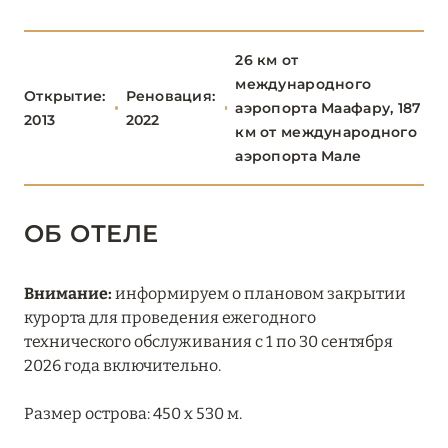
РАА
13
26 км от
РАСДУ
1
международного
Открытие:
Реновация:
аэропорта Маафару, 187
2013
2022
км от международного
СЕВЕРНЫЙ АРИ
6
аэропорта Мале
СЕВЕРНЫЙ МАЛЕ
16
ОБ ОТЕЛЕ
ТАА
1
Внимание:
информируем о плановом закрытии
ХАА-АЛИФ
6
курорта для проведения ежегодного
технического обслуживания с 1 по 30 сентября
ШАВИЙАНИ
2
2026 года включительно.
Размер острова: 450 х 530 м.
ЮЖНЫЙ АРИ
8