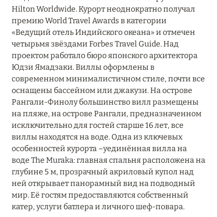
Hilton Worldwide. Курорт неоднократно получал
премию World Travel Awards в категории
«Ведущий отель Индийского океана» и отмечен
четырьмя звёздами Forbes Travel Guide. Над
проектом работало бюро японского архитектора
Юдзи Ямадзаки. Виллы оформлены в
современном минималистичном стиле, почти все
оснащены бассейном или джакузи. На острове
Рангали-Финолу большинство вилл размещены
на пляже, на острове Рангали, предназначенном
исключительно для гостей старше 16 лет, все
виллы находятся на воде. Одна из ключевых
особенностей курорта –уединённая вилла на
воде The Muraka: главная спальня расположена на
глубине 5 м, прозрачный акриловый купол над
ней открывает панорамный вид на подводный
мир. Её гостям предоставляются собственный
катер, услуги батлера и личного шеф-повара.