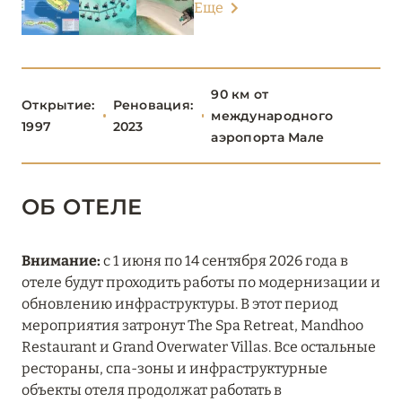
Еще
ТАА
1
ХАА-АЛИФ
6
90 км от
Открытие:
Реновация:
международного
ШАВИЙАНИ
2
1997
2023
аэропорта Мале
ЮЖНЫЙ АРИ
8
ОБ ОТЕЛЕ
Conrad Maldives Rangali Island
Внимание:
с 1 июня по 14 сентября 2026 года в
Constance Moofushi Maldives
отеле будут проходить работы по модернизации и
Diamonds Athuruga Maldives
обновлению инфраструктуры. В этот период
мероприятия затронут The Spa Retreat, Mandhoo
Diamonds Thudufushi
Restaurant и Grand Overwater Villas. Все остальные
рестораны, спа-зоны и инфраструктурные
LUX* South Ari Atoll
объекты отеля продолжат работать в