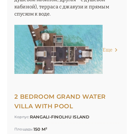
кабиной), терраса с джакузи и прямым
спуском к воде.
Еще
2 BEDROOM GRAND WATER
VILLA WITH POOL
RANGALI-FINOLHU ISLAND
Корпус:
150 М²
Площадь: