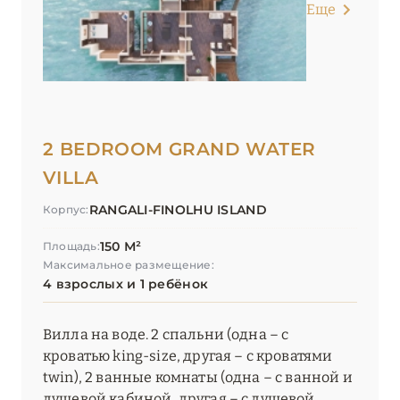
Еще
2 BEDROOM GRAND WATER
VILLA
RANGALI-FINOLHU ISLAND
Корпус:
150 М²
Площадь:
Максимальное размещение:
4 взрослых и 1 ребёнок
Вилла на воде. 2 спальни (одна – с
кроватью king-size, другая – с кроватями
twin), 2 ванные комнаты (одна – с ванной и
душевой кабиной, другая – с душевой