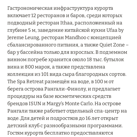
Гастрономическая инфраструктура курорта
включает 12 ресторанов и баров, среди которых
подводный ресторан Ithaa, расположенный на
глубине 5 м, заведение китайской кухни Ufaa by
Jereme Leung, ресторан Mandhoo с концепцией
сбалансированного питания, а также Quiet Zone –
бар у бассейна только для взрослых. В подземном
винном погребе хранится около 18 тыс. бутылок
вина и 800 марок, а также представлена
коллекция из 101 вида сыра благородных сортов.
The Spa Retreat размещён на воде, в 100 м от
берега острова Рангали-Финолу, и предлагает
процедуры на базе косметических средств
брендов ISUN и Margy’s Monte Carlo. На острове
Рангали также работает отдельный спа-центр на
воде. Для детей и подростков до 16 лет открыт
детский клуб с разнообразными программами.
Гостям курорта бесплатно предоставляются