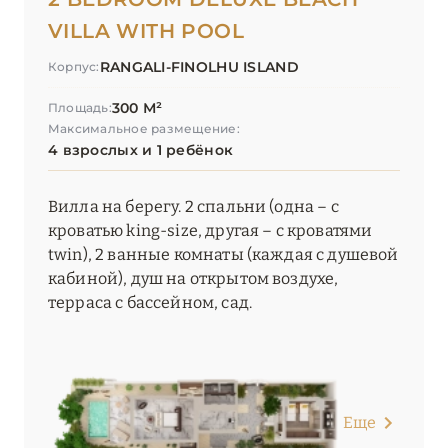
VILLA WITH POOL
RANGALI-FINOLHU ISLAND
Корпус:
300 М²
Площадь:
Максимальное размещение:
4 взрослых и 1 ребёнок
Вилла на берегу. 2 спальни (одна – с
кроватью king-size, другая – с кроватями
twin), 2 ванные комнаты (каждая с душевой
кабиной), душ на открытом воздухе,
терраса с бассейном, сад.
Еще