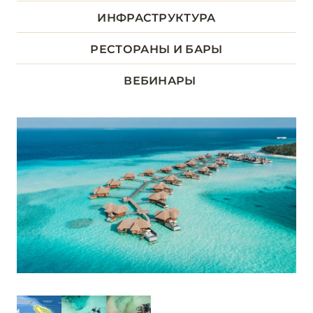
ДХААЛУ
ИНФРАСТРУКТУРА
5
РЕСТОРАНЫ И БАРЫ
ЛААМУ
1
ВЕБИНАРЫ
ЛАВИАНИ
9
НУНУ
5
РАА
13
РАСДУ
1
СЕВЕРНЫЙ АРИ
6
СЕВЕРНЫЙ МАЛЕ
16