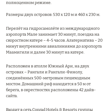
полноценном режиме.
NH Maldives Kuda Rah Resort
Outrigger Maldives Maafushivaru Resort
Размеры двух островов: 530 х 120 м и 460 х 230 м.
Radisson Blu Resort Maldives
Перелёт на гидросамолёте из международного
аэропорта Мале занимает 30 минут, поездка на
ЮЖНЫЙ МАЛЕ
13
скоростном катере – 4–5 часов. Альтернатива – 20
минут внутренними авиалиниями до аэропорта
Маамигили и далее 30 минут на катере.
Расположен в атолле Южный Ари, на двух
островах – Рангали и Рангали-Финолу,
соединённых 500-метровым пешеходным
мостом. Домашний риф находится в 50 м от
берега, в окрестностях расположены 42 дайв-
сайта.
Входит в сеть Conrad Hotels & Resorts группы