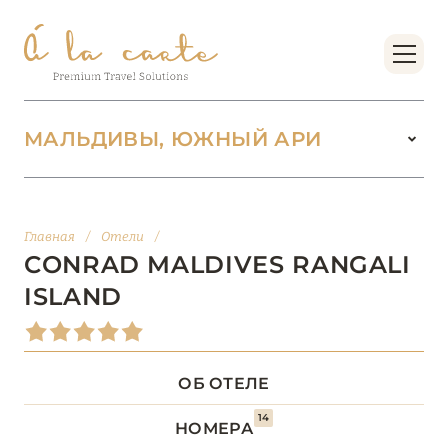
МАЛЬДИВЫ, ЮЖНЫЙ АРИ
МАЛЬДИВЫ
104
Главная
/
Отели
/
АДДУ
1
CONRAD MALDIVES RANGALI
ISLAND
АТОЛЛ РАА
1
БАА
12
ОБ ОТЕЛЕ
ВААВУ
1
14
НОМЕРА