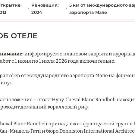
ткрытие:
Реновация:
5 км от международного аэ
013
2024
аэропорта Мале
ОБ ОТЕЛЕ
нимание:
информируем о плановом закрытии курорта 
абот с 1 июня по 1 июля 2026 года включительно.
рансфер от международного аэропорта Мале на фирмен
инут.
асположение – атолл Нуну. Cheval Blanc Randheli находи
роходит домашний коралловый риф.
heval Blanc Randheli принадлежит французской группе
ан-Мишель Гати и бюро Denniston International Architec