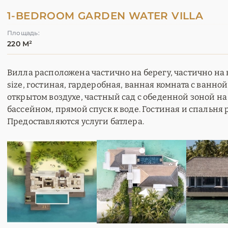
1-BEDROOM GARDEN WATER VILLA
Площадь:
220 М²
Вилла расположена частично на берегу, частично на в
size, гостиная, гардеробная, ванная комната с ванно
открытом воздухе, частный сад с обеденной зоной на 
бассейном, прямой спуск к воде. Гостиная и спальня
Предоставляются услуги батлера.