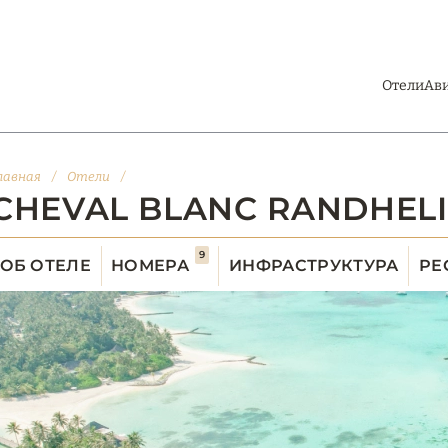
Отели
Ав
лавная
/
Отели
/
CHEVAL BLANC RANDHELI
9
ОБ ОТЕЛЕ
НОМЕРА
ИНФРАСТРУКТУРА
РЕ