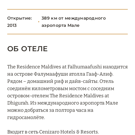
ТАА
1
Открытие:
389 км от международного
ХАА-АЛИФ
6
2013
аэропорта Мале
Hideaway Beach Resort & Spa
ОБ ОТЕЛЕ
JA Manafaru
The Residence Maldives at Falhumaafushi находится
Park Hyatt Maldives Hadahaa
на острове Фалумаафуши атолла Гааф-Алиф.
The Halcyon Private Isles Maldives, Autograph
Рядом – домашний риф и дайв-сайты. Отель
Collection
соединён километровым мостом с соседним
островом-отелем The Residence Maldives at
The Residence Maldives At Dhigurah
Dhigurah. Из международного аэропорта Мале
можно добраться за полтора часа на
The Residence Maldives At Falhumaafushi
гидросамолёте.
ШАВИЙАНИ
2
Входит в сеть Cenizaro Hotels & Resorts.