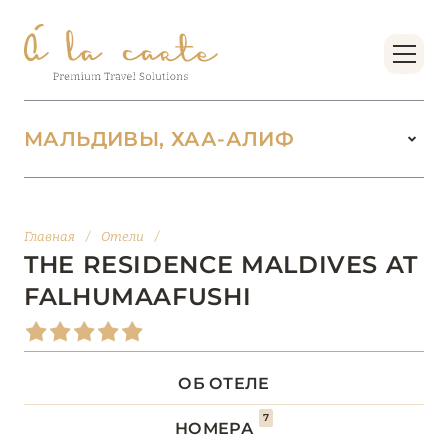
МАЛЬДИВЫ, ХАА-АЛИФ
МАЛЬДИВЫ
104
Главная
/
Отели
/
АДДУ
1
THE RESIDENCE MALDIVES AT
FALHUMAAFUSHI
АТОЛЛ РАА
1
БАА
12
ОБ ОТЕЛЕ
ВААВУ
1
7
НОМЕРА