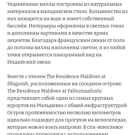
Уединённые виллы построены из натуральных
ЮЖНЫЙ АРИ
8
материалов в мальдивском стиле. Большинство из
них находится на воде и имеет собственный
бассейн. Интерьеры оформлены в светлых тонах
ЮЖНЫЙ МАЛЕ
13
и дополнены картинами в качестве ярких
акцентов. Благодаря французским окнам от пола
до потолка виллы наполнены светом, и из любой
точки открывается панорамный вид на
Индийский океан.
Вместе с отелем The Residence Maldives at
Dhigurah, расположенным на соседнем острове,
The Residence Maldives at Falhumaafushi
представляет собой один из самых крупных
курортов на Мальдивах с общей инфраструктурой.
Остров протяжённостью несколько километров
идеально подходит для прогулок на велосипедах,
которые можно взять напрокат. В спа-комплексе
процедуры проводятся с использованием