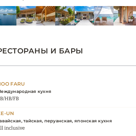
РЕСТОРАНЫ И БАРЫ
NOO FARU
еждународная кухня
B/HB/FB
KE-UN
авайская, тайская, перуанская, японская кухня
ll inclusive