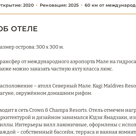
ткрытие: 2020
Реновация: 2025
60 км от международ
ОБ ОТЕЛЕ
азмер острова: 300 x 300 м.
рансфер от международного аэропорта Мале на гидросамо
акже можно заказать частную яхту класса люкс.
асположение – атолл Северный Мале. Kagi Maldives Reso
агуне, окружённом домашним рифом.
ходит в сеть Crown & Champa Resorts. Отель отмечен награ
рхитектурой и дизайном занимался Юдзи Ямадзаки, из
иллы. Интерьеры вилл лаконичные, оформлены с исполь
аждой – собственный бассейн, терраса и ванная комната