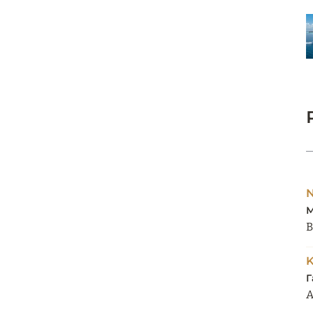
М
B
Г
A