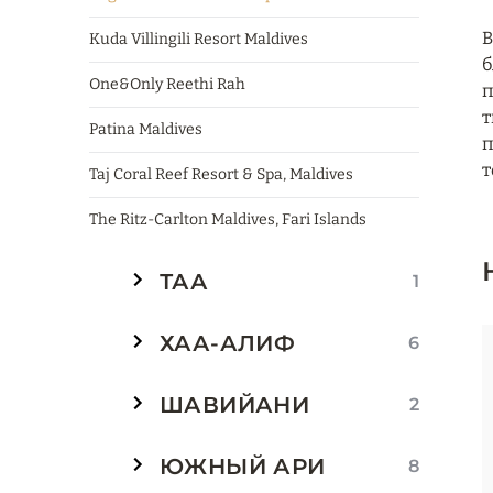
В
Kuda Villingili Resort Maldives
б
One&Only Reethi Rah
п
т
Patina Maldives
п
т
Taj Coral Reef Resort & Spa, Maldives
The Ritz-Carlton Maldives, Fari Islands
ТАА
1
ХАА-АЛИФ
6
ШАВИЙАНИ
2
ЮЖНЫЙ АРИ
8