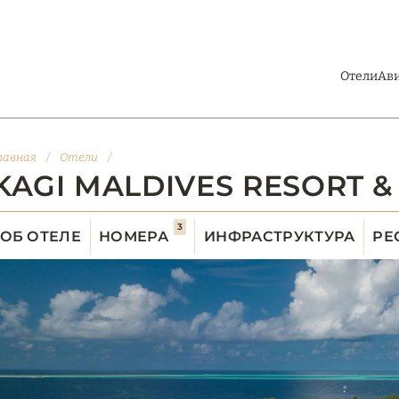
Отели
Ав
лавная
/
Отели
/
KAGI MALDIVES RESORT &
3
ОБ ОТЕЛЕ
НОМЕРА
ИНФРАСТРУКТУРА
РЕ