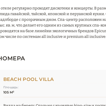
 отеле регулярно проходят дискотеки и концерты. В ра
люда гавайской, тайской, японской и перуанской кухни
адлборде с прозрачным дном. Спа-центр расположен на 
ыс. кв. м, что делает его одним из самых крупных спа-
роводятся на базе линейки экологичных брендов Epicuren
ом числе по системам all inclusive и premium all inclusive
НОМЕРА
BEACH POOL VILLA
Площадь:
105 М²
Вилла на берегу. Спальня с кроватью king-size и гост