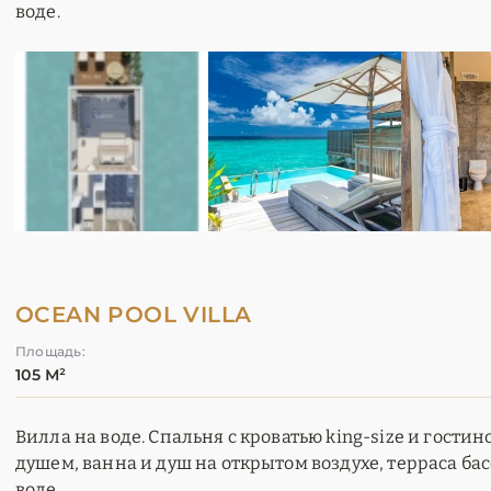
воде.
OCEAN POOL VILLA
Площадь:
105 М²
Вилла на воде. Спальня с кроватью king-size и гостин
душем, ванна и душ на открытом воздухе, терраса б
воде.