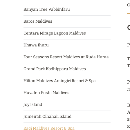
О
Banyan Tree Vabbinfaru
Baros Maldives
Centara Mirage Lagoon Maldives
Р
Dhawa Ihuru
Four Seasons Resort Maldives at Kuda Huraa
Т
Т
Grand Park Kodhipparu Maldives
Hilton Maldives Amingiri Resort & Spa
Р
л
Huvafen Fushi Maldives
Joy Island
В
А
Jumeirah Olhahali Island
в
к
Kagi Maldives Resort & Spa