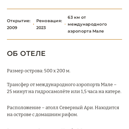
Constance Halaveli Maldives
Kandolhu Maldives
63 км от
Открытие:
Реновация:
международного
2009
2023
Sandies Bathala Maldives
аэропорта Мале
Veligandu Maldives Resort Island
ОБ ОТЕЛЕ
W Maldives
СЕВЕРНЫЙ МАЛЕ
16
Размер острова: 500 х 200 м.
ТАА
1
Трансфер от международного аэропорта Мале –
25 минут на гидросамолёте или 1,5 часа на катере.
ХАА-АЛИФ
6
Расположение – атолл Северный Ари. Находится
на острове с домашним рифом.
ШАВИЙАНИ
2