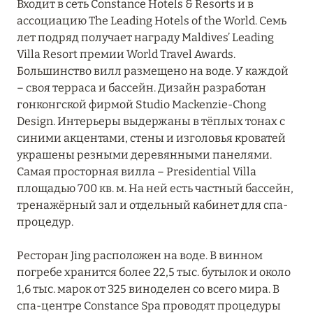
Входит в сеть Constance Hotels & Resorts и в
ЮЖНЫЙ АРИ
8
ассоциацию The Leading Hotels of the World. Семь
лет подряд получает награду Maldives’ Leading
ЮЖНЫЙ МАЛЕ
13
Villa Resort премии World Travel Awards.
Большинство вилл размещено на воде. У каждой
– своя терраса и бассейн. Дизайн разработан
гонконгской фирмой Studio Mackenzie-Chong
Design. Интерьеры выдержаны в тёплых тонах с
синими акцентами, стены и изголовья кроватей
украшены резными деревянными панелями.
Самая просторная вилла – Presidential Villa
площадью 700 кв. м. На ней есть частный бассейн,
тренажёрный зал и отдельный кабинет для спа-
процедур.
Ресторан Jing расположен на воде. В винном
погребе хранится более 22,5 тыс. бутылок и около
1,6 тыс. марок от 325 виноделен со всего мира. В
спа-центре Constance Spa проводят процедуры