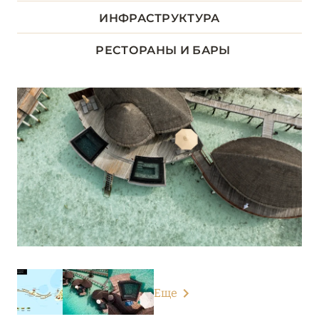
ДХААЛУ
ИНФРАСТРУКТУРА
5
РЕСТОРАНЫ И БАРЫ
ЛААМУ
1
ЛАВИАНИ
9
НУНУ
5
РАА
13
РАСДУ
1
СЕВЕРНЫЙ АРИ
6
Еще
Ananea Madivaru Maldives