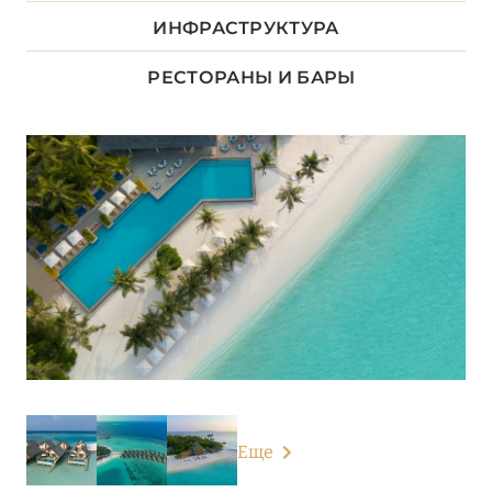
ДХААЛУ
ИНФРАСТРУКТУРА
5
РЕСТОРАНЫ И БАРЫ
ЛААМУ
1
ЛАВИАНИ
9
НУНУ
5
РАА
13
Alila Kothaifaru Maldives
Cora Cora Maldives
Dhigali Maldives
Еще
Emerald Faarufushi Resort & Spa