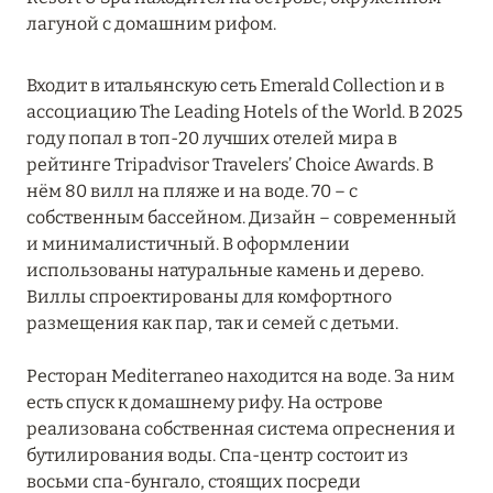
СЕВЕРНЫЙ АРИ
6
лагуной с домашним рифом.
СЕВЕРНЫЙ МАЛЕ
16
Входит в итальянскую сеть Emerald Collection и в
ассоциацию The Leading Hotels of the World. В 2025
году попал в топ-20 лучших отелей мира в
ТАА
1
рейтинге Tripadvisor Travelers’ Choice Awards. В
нём 80 вилл на пляже и на воде. 70 – с
ХАА-АЛИФ
6
собственным бассейном. Дизайн – современный
и минималистичный. В оформлении
ШАВИЙАНИ
2
использованы натуральные камень и дерево.
Виллы спроектированы для комфортного
размещения как пар, так и семей с детьми.
ЮЖНЫЙ АРИ
8
Ресторан Mediterraneo находится на воде. За ним
ЮЖНЫЙ МАЛЕ
13
есть спуск к домашнему рифу. На острове
реализована собственная система опреснения и
бутилирования воды. Спа-центр состоит из
восьми спа-бунгало, стоящих посреди