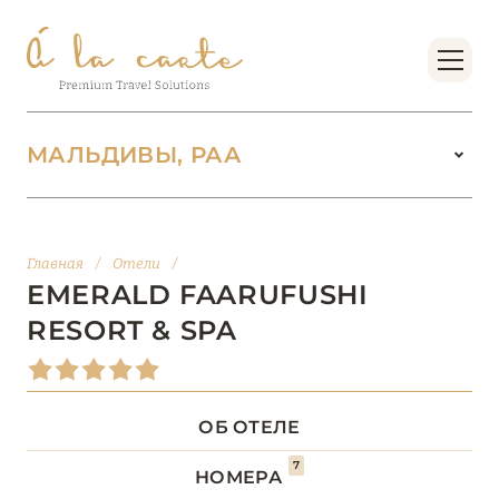
МАЛЬДИВЫ, РАА
МАЛЬДИВЫ
104
Главная
/
Отели
/
АДДУ
1
EMERALD FAARUFUSHI
RESORT & SPA
АТОЛЛ РАА
1
БАА
12
ОБ ОТЕЛЕ
ВААВУ
1
7
НОМЕРА