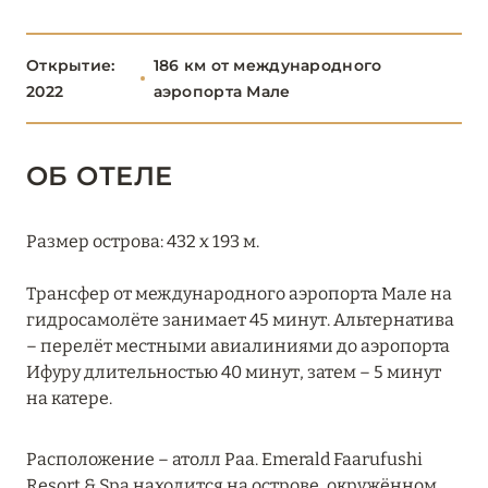
Emerald Maldives Resort & Spa
Открытие:
186 км от международного
Heritance Aarah
2022
аэропорта Мале
InterContinental Maldives Maamunagau Resort
JOALI Being
ОБ ОТЕЛЕ
JOALI Maldives
Размер острова: 432 х 193 м.
RAAYA by Atmosphere
Трансфер от международного аэропорта Мале на
Reethi Faru Resort
гидросамолёте занимает 45 минут. Альтернатива
The Standard, Huruvalhi Maldives
– перелёт местными авиалиниями до аэропорта
Ифуру длительностью 40 минут, затем – 5 минут
You & Me By Cocoon Maldives
на катере.
РАСДУ
1
Расположение – атолл Раа. Emerald Faarufushi
Resort & Spa находится на острове, окружённом