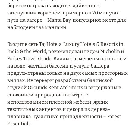
берегов острова находится дайв-спот с
Kuda Villingili Resort Maldives
затонувшим кораблём; примерно в 20 минутах
пути на катере – Manta Bay, популярное место для
One&Only Reethi Rah
наблюдения за мантами.
Patina Maldives
Входит в сеть Taj Hotels: Luxury Hotels & Resorts in
Taj Coral Reef Resort & Spa, Maldives
India & the World, рекомендован гидом Michelin и
Forbes Travel Guide. Виллы размещены на пляже и
The Ritz-Carlton Maldives, Fari Islands
на воде, частный бассейн и услуги батлера
предусмотрены только на двух самых просторных
ТАА
1
виллах. Интерьеры разработаны балийской
студией Grounds Kent Architects и выдержаны в
ХАА-АЛИФ
6
спокойной природной палитре, с
использованием плетёной мебели, ярких
текстильных акцентов и декора из дерева-
ШАВИЙАНИ
2
плавника. Туалетные принадлежности – Forest
Essentials.
ЮЖНЫЙ АРИ
8