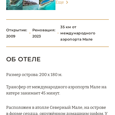
Еще
Banyan Tree Vabbinfaru
Baros Maldives
35 км от
Centara Mirage Lagoon Maldives
Открытие:
Реновация:
международного
2009
2023
аэропорта Мале
Dhawa Ihuru
Four Seasons Resort Maldives at Kuda Huraa
ОБ ОТЕЛЕ
Grand Park Kodhipparu Maldives
Hilton Maldives Amingiri Resort & Spa
Размер острова: 200 х 180 м.
Huvafen Fushi Maldives
Трансфер от международного аэропорта Мале на
Joy Island
катере занимает 45 минут.
Jumeirah Olhahali Island
Расположен в атолле Северный Мале, на острове
Kagi Maldives Resort & Spa
в форме сердца, окружённом домашним рифом. У