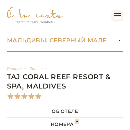
МАЛЬДИВЫ, СЕВЕРНЫЙ МАЛЕ
МАЛЬДИВЫ
104
Главная
/
Отели
/
АДДУ
1
TAJ CORAL REEF RESORT &
SPA, MALDIVES
АТОЛЛ РАА
1
БАА
12
ОБ ОТЕЛЕ
ВААВУ
1
4
НОМЕРА