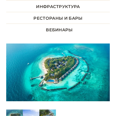
ДХААЛУ
ИНФРАСТРУКТУРА
5
РЕСТОРАНЫ И БАРЫ
ЛААМУ
1
ВЕБИНАРЫ
ЛАВИАНИ
9
НУНУ
5
РАА
13
РАСДУ
1
СЕВЕРНЫЙ АРИ
6
СЕВЕРНЫЙ МАЛЕ
16