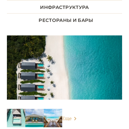
ДХААЛУ
ИНФРАСТРУКТУРА
5
РЕСТОРАНЫ И БАРЫ
ЛААМУ
1
ЛАВИАНИ
9
Atmosphere Kanifushi Maldives
Cocoon Maldives
Hurawalhi Island Resort
Jawakara Islands Maldives
Kudadoo Maldives Private Island
Le Méridien Maldives Resort & Spa
Еще
Meyyafushi Maldives