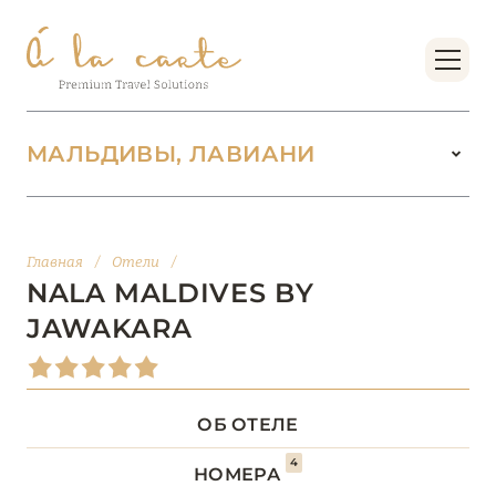
МАЛЬДИВЫ, ЛАВИАНИ
МАЛЬДИВЫ
104
Главная
/
Отели
/
АДДУ
1
NALA MALDIVES BY
JAWAKARA
АТОЛЛ РАА
1
БАА
12
ОБ ОТЕЛЕ
ВААВУ
1
4
НОМЕРА