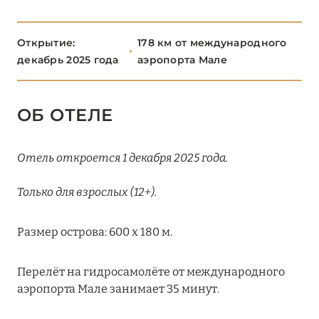
Nala Maldives by Jawakara
Открытие:
178 км от международного
Six Senses Kanuhura
декабрь 2025 года
аэропорта Мале
НУНУ
5
ОБ ОТЕЛЕ
РАА
13
Отель откроется 1 декабря 2025 года.
РАСДУ
1
Только для взрослых (12+).
СЕВЕРНЫЙ АРИ
6
Размер острова: 600 x 180 м.
СЕВЕРНЫЙ МАЛЕ
16
Перелёт на гидросамолёте от международного
аэропорта Мале занимает 35 минут.
ТАА
1