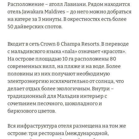
Расположение – атолл Лавиани. Рядом находится
ХАА-АЛИФ
6
отель Jawakara Maldives – до него можно добраться
на катере за 3 минуты. В окрестностях есть более
ШАВИЙАНИ
2
50 дайверских спотов.
ЮЖНЫЙ АРИ
8
Входит в сеть Crown & Champa Resorts. В переводе
с мальдивского языка «nala» означает «красота».
ЮЖНЫЙ МАЛЕ
На острове площадью 10 га расположены 80
13
современных вилл, на пляже и на воде. Более
половины из них получают необходимую
электроэнергию исключительно от солнца, что
делает отдых более экологичным. Внутри –
традиционный для Мальдив интерьер с
сочетанием песочного, шоколадного и
бирюзового цветов.
Вся инфраструктура отеля размещена на том же
острове: три ресторана (международной,