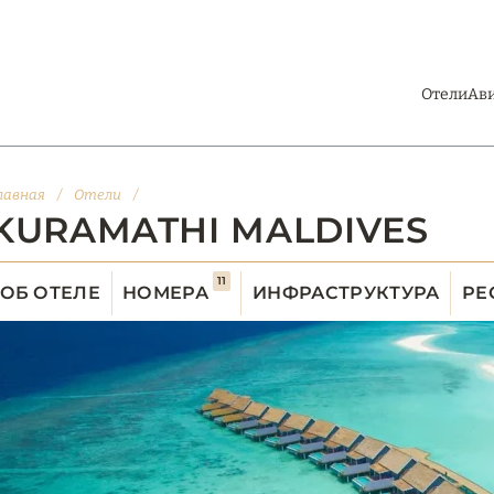
Отели
Ав
лавная
/
Отели
/
KURAMATHI MALDIVES
11
ОБ ОТЕЛЕ
НОМЕРА
ИНФРАСТРУКТУРА
РЕ