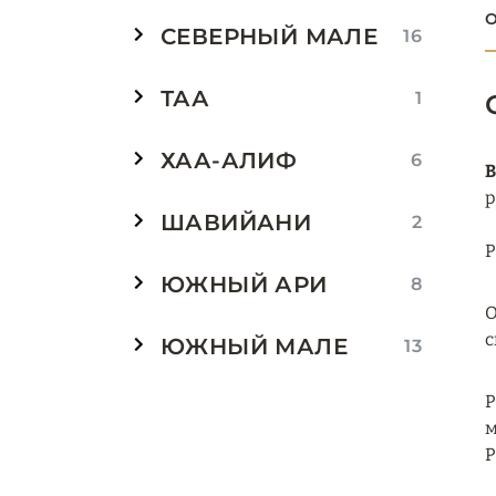
О
СЕВЕРНЫЙ МАЛЕ
16
ТАА
1
ХАА-АЛИФ
6
В
р
ШАВИЙАНИ
2
Р
ЮЖНЫЙ АРИ
8
О
с
ЮЖНЫЙ МАЛЕ
13
Р
м
Р