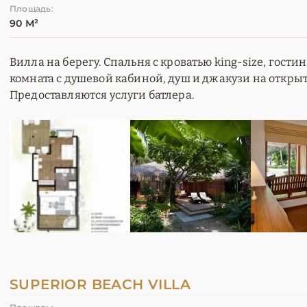
Площадь:
90 М²
Вилла на берегу. Спальня с кроватью king-size, гости
комната с душевой кабиной, душ и джакузи на открыто
Предоставляются услуги батлера.
SUPERIOR BEACH VILLA