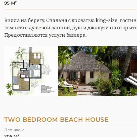
95 М²
Вилла на берегу. Спальня с кроватью king-size, гости
комната с душевой ванной, душ и джакузи на открытом
Предоставляются услуги батлера.
TWO BEDROOM BEACH HOUSE
Площадь:
205 М²