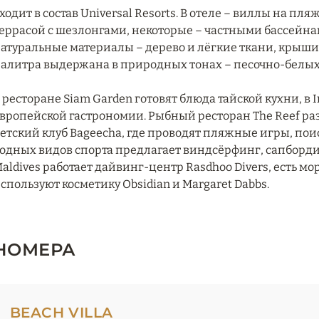
ходит в состав Universal Resorts. В отеле – виллы на пл
еррасой с шезлонгами, некоторые – частными бассейн
атуральные материалы – дерево и лёгкие ткани, крыш
алитра выдержана в природных тонах – песочно-белых 
 ресторане Siam Garden готовят блюда тайской кухни, в 
вропейской гастрономии. Рыбный ресторан The Reef ра
етский клуб Bageecha, где проводят пляжные игры, по
одных видов спорта предлагает виндсёрфинг, сапбордин
aldives работает дайвинг-центр Rasdhoo Divers, есть м
спользуют косметику Obsidian и Margaret Dabbs.
НОМЕРА
BEACH VILLA