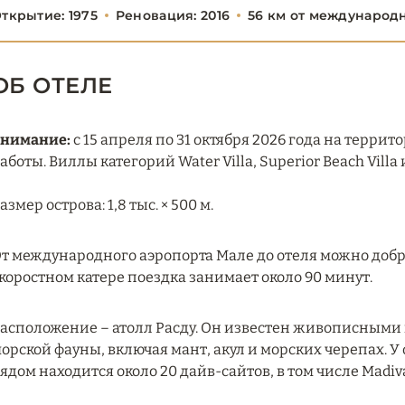
ткрытие: 1975
Реновация: 2016
56 км от международ
ОБ ОТЕЛЕ
нимание:
с 15 апреля по 31 октября 2026 года на терри
аботы. Виллы категорий Water Villa, Superior Beach Vill
азмер острова: 1,8 тыс. × 500 м.
т международного аэропорта Мале до отеля можно добра
коростном катере поездка занимает около 90 минут.
асположение – атолл Расду. Он известен живописным
орской фауны, включая мант, акул и морских черепах. 
ядом находится около 20 дайв-сайтов, в том числе Madiv