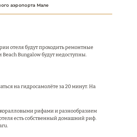
ного аэропорта Мале
тории отеля будут проходить ремонтные
a и Beach Bungalow будут недоступны.
ться на гидросамолёте за 20 минут. На
и коралловыми рифами и разнообразием
У отеля есть собственный домашний риф.
aru.