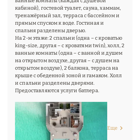
ванные комнаты (каждая с душевой
кабиной), гостевой туалет, сауна, хаммам,
тренажёрный зал, терраса с бассейном и
прямым спуском к воде. Гостиная и
спальня разделены дверью.
На 2-м этаже: 2 спальни (одна – с кроватью
king-size, другая – с кроватями twin), холл, 2
ванные комнаты (одна – с ванной и душем
на открытом воздухе, другая – с душем на
открытом воздухе), 2 балкона, терраса на
крыше с обеденной зоной и гамаком. Холл
и спальни разделены дверями.
Предоставляются услуги батлера.
Еще