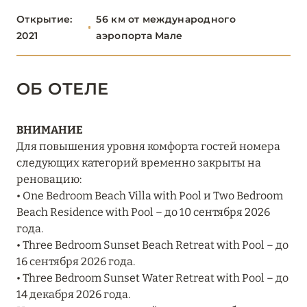
Открытие:
56 км от международного
Banyan Tree Vabbinfaru
2021
аэропорта Мале
Baros Maldives
Centara Mirage Lagoon Maldives
ОБ ОТЕЛЕ
Dhawa Ihuru
ВНИМАНИЕ
Four Seasons Resort Maldives at Kuda Huraa
Для повышения уровня комфорта гостей номера
Grand Park Kodhipparu Maldives
следующих категорий временно закрыты на
реновацию:
Hilton Maldives Amingiri Resort & Spa
• One Bedroom Beach Villa with Pool и Two Bedroom
Beach Residence with Pool – до 10 сентября 2026
Huvafen Fushi Maldives
года.
• Three Bedroom Sunset Beach Retreat with Pool – до
Joy Island
16 сентября 2026 года.
Jumeirah Olhahali Island
• Three Bedroom Sunset Water Retreat with Pool – до
14 декабря 2026 года.
Kagi Maldives Resort & Spa