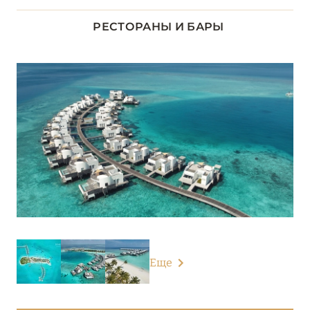
ДХААЛУ
5
РЕСТОРАНЫ И БАРЫ
ЛААМУ
1
ЛАВИАНИ
9
НУНУ
5
РАА
13
РАСДУ
1
СЕВЕРНЫЙ АРИ
6
Еще
СЕВЕРНЫЙ МАЛЕ
16