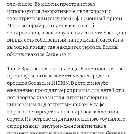
элементов. Во многих пространствах
ЮЖНЫЙ МАЛЕ
13
используются декоративные перегородки с
геометрическим рисунком – фирменный приём
Miaja, который работает и как способ
зонирования, и как визуальный акцент. У каждой
виллы есть собственный панорамный бассейн и
выход на крышу, где находится терраса. Виллы
обслуживаются батлерами.
Talise Spa расположен на воде. В нём проводятся
процедуры на базе косметических средств
брендов Sodashi и 111SKIN. В детском клубе
ежедневно проходят мероприятия для детей от 3
лет: творческие занятия, игры и вечерние
киносеансы под открытым небом. В кафе-
мороженом представлена широкая коллекция
сортов. На острове спрятано несколько «бутылок с
сюрпризами»: внутри можно найти такие
подарки, как ужин при свечах для двоих, бутылка