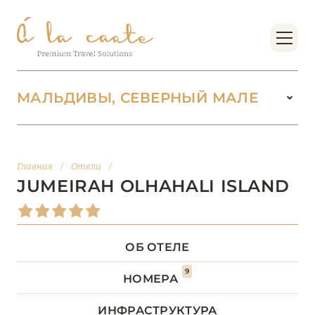
МАЛЬДИВЫ, СЕВЕРНЫЙ МАЛЕ
МАЛЬДИВЫ
104
Главная
/
Отели
/
АДДУ
1
JUMEIRAH OLHAHALI ISLAND
АТОЛЛ РАА
1
ОБ ОТЕЛЕ
БАА
12
9
НОМЕРА
ВААВУ
1
ИНФРАСТРУКТУРА