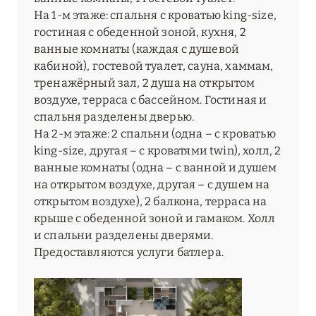
На 1-м этаже: спальня с кроватью king-size,
гостиная с обеденной зоной, кухня, 2
ванные комнаты (каждая с душевой
кабиной), гостевой туалет, сауна, хаммам,
тренажёрный зал, 2 душа на открытом
воздухе, терраса с бассейном. Гостиная и
спальня разделены дверью.
На 2-м этаже: 2 спальни (одна – с кроватью
king-size, другая – с кроватями twin), холл, 2
ванные комнаты (одна – с ванной и душем
на открытом воздухе, другая – с душем на
открытом воздухе), 2 балкона, терраса на
крыше с обеденной зоной и гамаком. Холл
и спальни разделены дверями.
Предоставляются услуги батлера.