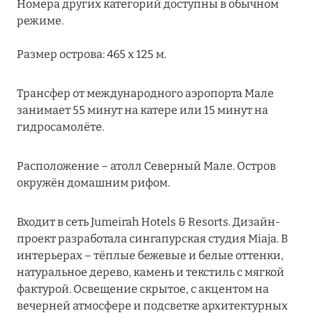
Номера других категорий доступны в обычном
режиме.
Kuda Villingili Resort Maldives
One&Only Reethi Rah
Размер острова: 465 х 125 м.
Patina Maldives
Трансфер от международного аэропорта Мале
занимает 55 минут на катере или 15 минут на
Taj Coral Reef Resort & Spa, Maldives
гидросамолёте.
The Ritz-Carlton Maldives, Fari Islands
Расположение – атолл Северный Мале. Остров
ТАА
1
окружён домашним рифом.
ХАА-АЛИФ
6
Входит в сеть Jumeirah Hotels & Resorts. Дизайн-
проект разработала сингапурская студия Miaja. В
ШАВИЙАНИ
интерьерах – тёплые бежевые и белые оттенки,
2
натуральное дерево, камень и текстиль с мягкой
фактурой. Освещение скрытое, с акцентом на
ЮЖНЫЙ АРИ
8
вечерней атмосфере и подсветке архитектурных