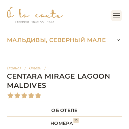
МАЛЬДИВЫ, СЕВЕРНЫЙ МАЛЕ
МАЛЬДИВЫ
104
Главная
/
Отели
/
АДДУ
1
CENTARA MIRAGE LAGOON
MALDIVES
АТОЛЛ РАА
1
БАА
12
ОБ ОТЕЛЕ
ВААВУ
1
15
НОМЕРА