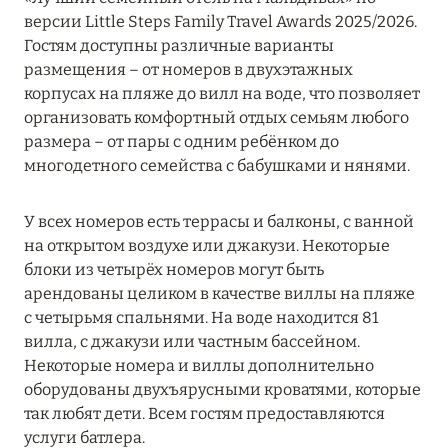
версии Little Steps Family Travel Awards 2025/2026.
Kuda Villingili Resort Maldives
Гостям доступны различные варианты
размещения – от номеров в двухэтажных
One&Only Reethi Rah
корпусах на пляже до вилл на воде, что позволяет
Patina Maldives
организовать комфортный отдых семьям любого
размера – от пары с одним ребёнком до
Taj Coral Reef Resort & Spa, Maldives
многодетного семейства с бабушками и нянями.
The Ritz-Carlton Maldives, Fari Islands
У всех номеров есть террасы и балконы, с ванной
на открытом воздухе или джакузи. Некоторые
ТАА
1
блоки из четырёх номеров могут быть
арендованы целиком в качестве виллы на пляже
ХАА-АЛИФ
6
с четырьмя спальнями. На воде находится 81
вилла, с джакузи или частным бассейном.
ШАВИЙАНИ
Некоторые номера и виллы дополнительно
2
оборудованы двухъярусными кроватями, которые
так любят дети. Всем гостям предоставляются
ЮЖНЫЙ АРИ
8
услуги батлера.