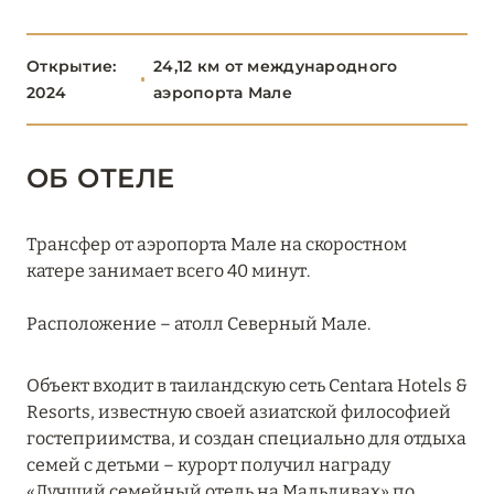
Banyan Tree Vabbinfaru
Открытие:
24,12 км от международного
Baros Maldives
2024
аэропорта Мале
Centara Mirage Lagoon Maldives
Dhawa Ihuru
ОБ ОТЕЛЕ
Four Seasons Resort Maldives at Kuda Huraa
Трансфер от аэропорта Мале на скоростном
Grand Park Kodhipparu Maldives
катере занимает всего 40 минут.
Hilton Maldives Amingiri Resort & Spa
Расположение – атолл Северный Мале.
Huvafen Fushi Maldives
Объект входит в таиландскую сеть Centara Hotels &
Joy Island
Resorts, известную своей азиатской философией
гостеприимства, и создан специально для отдыха
Jumeirah Olhahali Island
семей с детьми – курорт получил награду
Kagi Maldives Resort & Spa
«Лучший семейный отель на Мальдивах» по