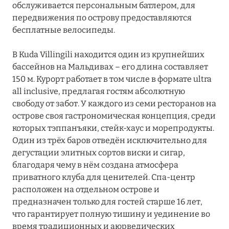
обслуживается персональным батлером, для
ЮЖНЫЙ МАЛЕ
13
передвижения по острову предоставляются
бесплатные велосипеды.
В Kuda Villingili находится один из крупнейших
бассейнов на Мальдивах – его длина составляет
150 м. Курорт работает в том числе в формате ultra
all inclusive, предлагая гостям абсолютную
свободу от забот. У каждого из семи ресторанов на
острове своя гастрономическая концепция, среди
которых тэппанъяки, стейк-хаус и морепродукты.
Один из трёх баров отведён исключительно для
дегустации элитных сортов виски и сигар,
благодаря чему в нём создана атмосфера
приватного клуба для ценителей. Спа-центр
расположен на отдельном острове и
предназначен только для гостей старше 16 лет,
что гарантирует полную тишину и уединение во
время традиционных и аюрведических