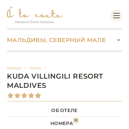
МАЛЬДИВЫ, СЕВЕРНЫЙ МАЛЕ
МАЛЬДИВЫ
104
Главная
/
Отели
/
АДДУ
1
KUDA VILLINGILI RESORT
MALDIVES
АТОЛЛ РАА
1
БАА
12
ОБ ОТЕЛЕ
ВААВУ
1
10
НОМЕРА