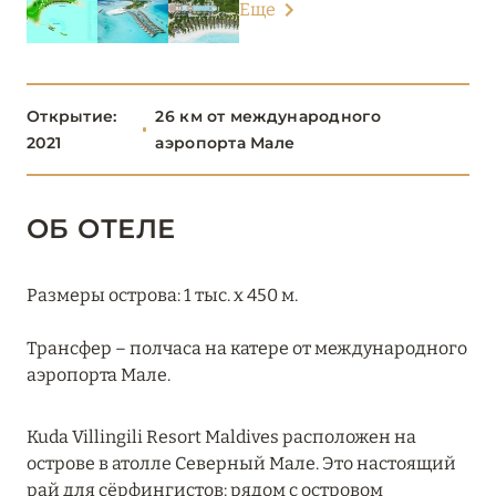
Еще
Banyan Tree Vabbinfaru
Baros Maldives
Открытие:
26 км от международного
Centara Mirage Lagoon Maldives
2021
аэропорта Мале
Dhawa Ihuru
Four Seasons Resort Maldives at Kuda Huraa
ОБ ОТЕЛЕ
Grand Park Kodhipparu Maldives
Размеры острова: 1 тыс. х 450 м.
Hilton Maldives Amingiri Resort & Spa
Трансфер – полчаса на катере от международного
Huvafen Fushi Maldives
аэропорта Мале.
Joy Island
Kuda Villingili Resort Maldives расположен на
Jumeirah Olhahali Island
острове в атолле Северный Мале. Это настоящий
Kagi Maldives Resort & Spa
рай для сёрфингистов: рядом с островом