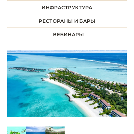
ДХААЛУ
ИНФРАСТРУКТУРА
5
РЕСТОРАНЫ И БАРЫ
ЛААМУ
1
ВЕБИНАРЫ
ЛАВИАНИ
9
НУНУ
5
РАА
13
РАСДУ
1
СЕВЕРНЫЙ АРИ
6
СЕВЕРНЫЙ МАЛЕ
16