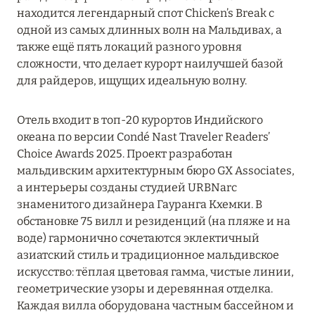
находится легендарный спот Chicken’s Break с
Kuda Villingili Resort Maldives
одной из самых длинных волн на Мальдивах, а
также ещё пять локаций разного уровня
One&Only Reethi Rah
сложности, что делает курорт наилучшей базой
для райдеров, ищущих идеальную волну.
Patina Maldives
Taj Coral Reef Resort & Spa, Maldives
Отель входит в топ-20 курортов Индийского
океана по версии Condé Nast Traveler Readers’
The Ritz-Carlton Maldives, Fari Islands
Choice Awards 2025. Проект разработан
мальдивским архитектурным бюро GX Associates,
ТАА
1
а интерьеры созданы студией URBNarc
знаменитого дизайнера Гауранга Кхемки. В
ХАА-АЛИФ
6
обстановке 75 вилл и резиденций (на пляже и на
воде) гармонично сочетаются эклектичный
азиатский стиль и традиционное мальдивское
ШАВИЙАНИ
2
искусство: тёплая цветовая гамма, чистые линии,
геометрические узоры и деревянная отделка.
ЮЖНЫЙ АРИ
8
Каждая вилла оборудована частным бассейном и