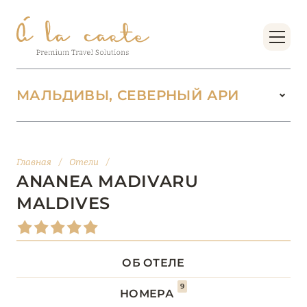
МАЛЬДИВЫ, СЕВЕРНЫЙ АРИ
МАЛЬДИВЫ
104
Главная
/
Отели
/
АДДУ
1
ANANEA MADIVARU
MALDIVES
АТОЛЛ РАА
1
БАА
12
ОБ ОТЕЛЕ
ВААВУ
1
9
НОМЕРА