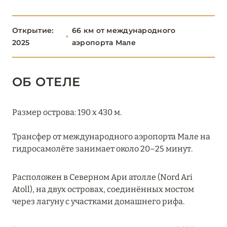
Constance Halaveli Maldives
Kandolhu Maldives
Открытие:
66 км от международного
2025
аэропорта Мале
Sandies Bathala Maldives
Veligandu Maldives Resort Island
ОБ ОТЕЛЕ
W Maldives
Размер острова: 190 x 430 м.
СЕВЕРНЫЙ МАЛЕ
16
Трансфер от международного аэропорта Мале на
ТАА
1
гидросамолёте занимает около 20–25 минут.
ХАА-АЛИФ
6
Расположен в Северном Ари атолле (Nord Ari
Atoll), на двух островах, соединённых мостом
через лагуну с участками домашнего рифа.
ШАВИЙАНИ
2