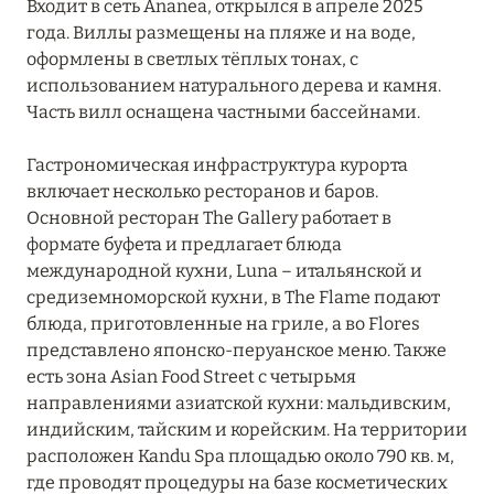
Входит в сеть Ananea, открылся в апреле 2025
ЮЖНЫЙ АРИ
8
года. Виллы размещены на пляже и на воде,
оформлены в светлых тёплых тонах, с
ЮЖНЫЙ МАЛЕ
13
использованием натурального дерева и камня.
Часть вилл оснащена частными бассейнами.
Гастрономическая инфраструктура курорта
включает несколько ресторанов и баров.
Основной ресторан The Gallery работает в
формате буфета и предлагает блюда
международной кухни, Luna – итальянской и
средиземноморской кухни, в The Flame подают
блюда, приготовленные на гриле, а во Flores
представлено японско-перуанское меню. Также
есть зона Asian Food Street с четырьмя
направлениями азиатской кухни: мальдивским,
индийским, тайским и корейским. На территории
расположен Kandu Spa площадью около 790 кв. м,
где проводят процедуры на базе косметических