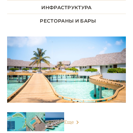
ДХААЛУ
ИНФРАСТРУКТУРА
5
РЕСТОРАНЫ И БАРЫ
ЛААМУ
1
ЛАВИАНИ
9
НУНУ
5
РАА
13
РАСДУ
1
СЕВЕРНЫЙ АРИ
6
Еще
Ananea Madivaru Maldives