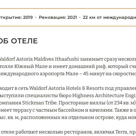
ткрытие: 2019
Реновация: 2021
22 км от международ
ОБ ОТЕЛЕ
aldorf Astoria Maldives Ithaafushi занимает сразу неск
толле Южный Мале и имеет домашний риф, который счи
еждународного аэропорта Мале – 45 минут на скоростно
ходит в сеть Waldorf Astoria Hotels & Resorts под управ
ыступили специалисты бюро Highness Architecture Engine
омпания Stickman Tribe. Просторные виллы (от 234 кв. 
меет террасу с частным бассейном и качелями. Также в 
ыс. кв. м, расположенных на отдельном острове, куда мо
 отеле работают несколько ресторанов, включая Terra,