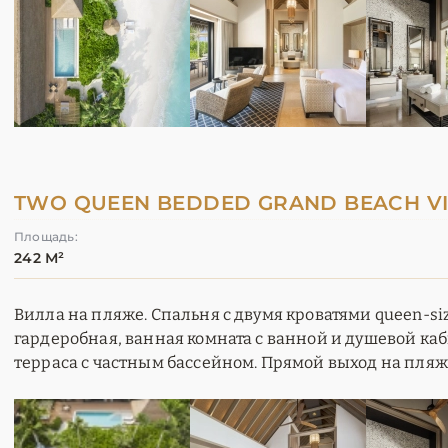
TWO QUEEN BEDDED GRAND BEACH VI
Площадь:
242 М²
Вилла на пляже. Спальня с двумя кроватями queen-si
гардеробная, ванная комната с ванной и душевой каб
терраса с частным бассейном. Прямой выход на пляж