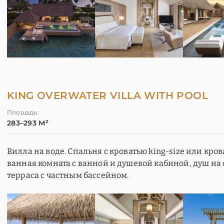
KING OVERWATER VILLA WITH POOL
Площадь:
283–293 М²
Вилла на воде. Спальня с кроватью king-size или кров
ванная комната с ванной и душевой кабиной, душ на 
терраса с частным бассейном.