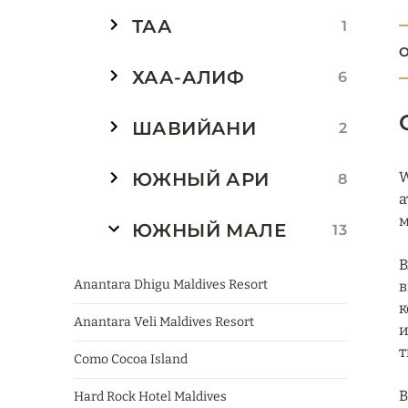
ТАА
1
О
ХАА-АЛИФ
6
ШАВИЙАНИ
2
ЮЖНЫЙ АРИ
W
8
а
м
ЮЖНЫЙ МАЛЕ
13
В
Anantara Dhigu Maldives Resort
в
к
Anantara Veli Maldives Resort
и
т
Como Cocoa Island
В
Hard Rock Hotel Maldives