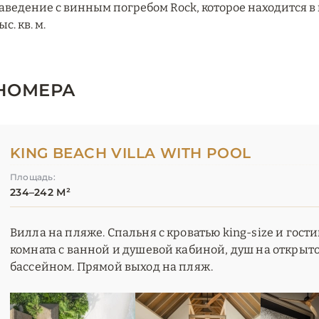
аведение с винным погребом Rock, которое находится в 
ыс. кв. м.
НОМЕРА
KING BEACH VILLA WITH POOL
Площадь:
234–242 М²
Вилла на пляже. Спальня с кроватью king-size и гост
комната с ванной и душевой кабиной, душ на открыто
бассейном. Прямой выход на пляж.