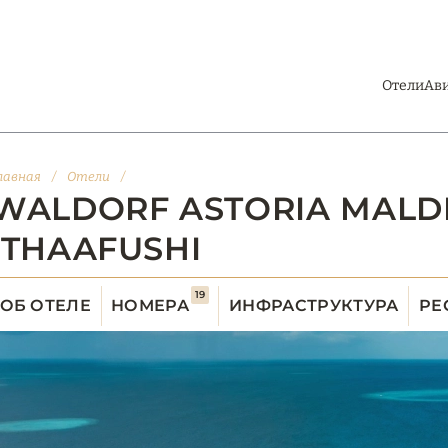
Отели
Ав
лавная
/
Отели
/
WALDORF ASTORIA MALD
ITHAAFUSHI
19
ОБ ОТЕЛЕ
НОМЕРА
ИНФРАСТРУКТУРА
РЕ