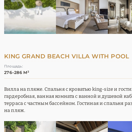
KING GRAND BEACH VILLA WITH POOL
Площадь:
276–286 М²
Вилла на пляже. Спальня с кроватью king-size и гост
гардеробная, ванная комната с ванной и душевой каб
терраса с частным бассейном. Гостиная и спальня р
на пляж.