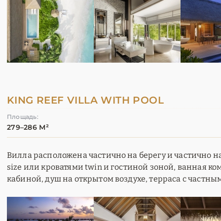
KING REEF VILLA WITH POOL
Площадь:
279–286 М²
Вилла расположена частично на берегу и частично на 
size или кроватями twin и гостиной зоной, ванная ко
кабиной, душ на открытом воздухе, терраса с частны