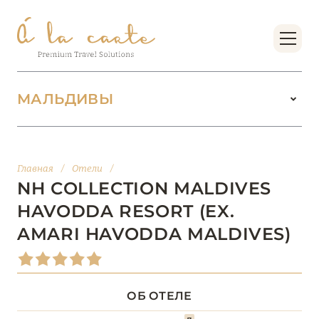
МАЛЬДИВЫ
МАЛЬДИВЫ
104
Главная
/
Отели
/
АДДУ
1
NH COLLECTION MALDIVES
HAVODDA RESORT (EX.
АТОЛЛ РАА
1
AMARI HAVODDA MALDIVES)
БАА
12
ОБ ОТЕЛЕ
ВААВУ
1