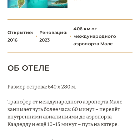
ТАА
1
ХАА-АЛИФ
6
406 км от
Открытие:
Реновация:
международного
2016
2023
ШАВИЙАНИ
2
аэропорта Мале
ЮЖНЫЙ АРИ
8
ОБ ОТЕЛЕ
ЮЖНЫЙ МАЛЕ
13
Размер острова: 640 х 280 м.
Трансфер от международного аэропорта Мале
занимает чуть более часа: 60 минут – перелёт
внутренними авиалиниями до аэропорта
Каадедду и ещё 10–15 минут – путь на катере.