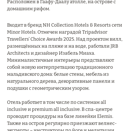
Расположен в Гаафу-Даалу атолле, на острове с
домашним рифом.
Входит в бренд NH Collection Hotels & Resorts сети
Minor Hotels. Отмечен наградой Tripadvisor
Travellers’ Choice Awards 2025. Над проектом вилл,
размещённых на пляже и на воде, работали JRB
Architects и дизайнер Изабель Миаха.
Минималистичные интерьеры представляют
собой новую интерпретацию традиционного
мальдивского дома: белые стены, мебель из
натурального дерева, декоративные панели и
подушки с геометрическим узором.
Отель работает в том числе по системам all
inclusive и premium all inclusive. В спа-центре
проводят процедуры на базе линейки Elemis.
Также на остров регулярно приезжают велнес-
эксперты – инструкторы по йоге и медитации,