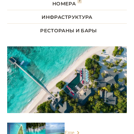
7
НОМЕРА
ДХААЛУ
5
ИНФРАСТРУКТУРА
ЛААМУ
1
РЕСТОРАНЫ И БАРЫ
ЛАВИАНИ
9
НУНУ
5
РАА
13
РАСДУ
1
СЕВЕРНЫЙ АРИ
6
СЕВЕРНЫЙ МАЛЕ
16
Еще