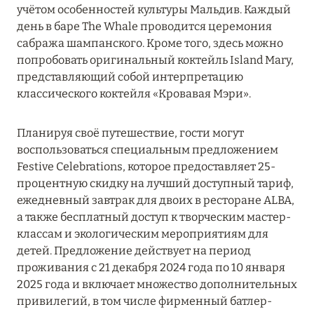
Подробнее
учётом особенностей культуры Мальдив. Каждый
день в баре The Whale проводится церемония
сабража шампанского. Кроме того, здесь можно
04 апреля 2025
попробовать оригинальный коктейль Island Mary,
представляющий собой интерпретацию
ATLANTIS THE PALM: НОВЫЙ ПАКЕТ
классического коктейля «Кровавая Мэри».
НАПИТКОВ ДЛЯ HB И FB
Подробнее
Планируя своё путешествие, гости могут
воспользоваться специальным предложением
Festive Celebrations, которое предоставляет 25-
13 февраля 2025
процентную скидку на лучший доступный тариф,
MANDARIN ORIENTAL JUMEIRA, DUBAI:
ежедневный завтрак для двоих в ресторане ALBA,
СКИДКИ ДО 30 % ОТ СУММЫ КОНТРАКТА НА
а также бесплатный доступ к творческим мастер-
РАЗМЕЩЕНИЕ ВЕСНОЙ
классам и экологическим мероприятиям для
детей. Предложение действует на период
Подробнее
проживания с 21 декабря 2024 года по 10 января
2025 года и включает множество дополнительных
привилегий, в том числе фирменный батлер-
11 декабря 2024