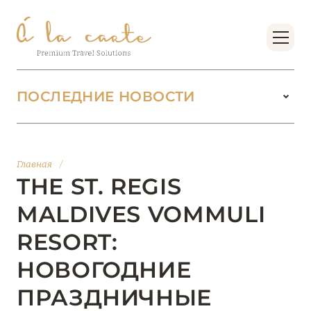
ПОСЛЕДНИЕ НОВОСТИ
18 июня 2026
БУТИК-КУРОРТЫ МАЛЬДИВСКИХ ОСТРОВОВ
Главная
/
ОТ VERSA COLLECTION
THE ST. REGIS
Подробнее
MALDIVES VOMMULI
RESORT:
01 июня 2026
НОВОГОДНИЕ
JUMEIRAH OLHAHALI ISLAND MALDIVES: ВАШ
ОАЗИС ТЕПЛА И ИЗЫСКАННОСТИ
ПРАЗДНИЧНЫЕ