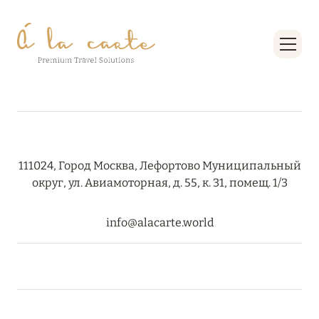
27 сентября 2024
HÔTEL BARRIÈRE LES NEIGES
Подробнее
27 сентября 2024
RIXOS PREMIUM SAADIYAT ISLAND ABU DHABI:
КОНЦЕПЦИЯ «ВСЁ ВКЛЮЧЕНО – ВСЁ
111024, Город Москва, Лефортово Муниципальный
ЭКСКЛЮЗИВНО»
округ, ул. Авиамоторная, д. 55, к. 31, помещ. 1/3
Подробнее
info@alacarte.world
20 августа 2024
ВЫГОДНАЯ АРИФМЕТИКА ОТ ULTIMA GSTAAD
И ULTIMA COURCHEVEL
Подробнее