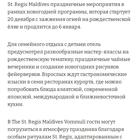
St. Regis Maldives праздничные мероприятия в
MARCH GRAND ESCAPE: ПРЕДЛОЖЕНИЕ ОТ Á
рамках новогодней программы, которая стартует
LA CARTE PREMIUM ПО ОТЕЛЮ WALDORF
20 декабря с зажжения огней на рождественской
ASTORIA MALDIVES ITHAAFUSHI, МАЛЬДИВЫ
ёлке и продлится до 6 января.
Подробнее
Для семейного отдыха с детьми отель
предусмотрел разнообразные мастер-классы на
12 ноября 2025
рождественскую тематику, праздничные чайные
MANDARIN ORIENTAL JUMEIRA — SUITE
вечеринки и создание новогодних рисунков
NOVEMBER
фейерверков. Взрослых ждут гастрономические
изыски в семи ресторанах курорта, где можно
Подробнее
попробовать блюда азиатской, современной
японской, международной и ближневосточной
кухни.
13 мая 2025
ЗАБРОНИРУЙТЕ FOUR SEASONS RESORT
В The St. Regis Maldives Vommuli гости могут
DUBAI AT JUMEIRAH BEACH ПО ЛУЧШИМ
погрузиться в атмосферу праздника благодаря
ЦЕНАМ
особым ритуалам St. Regis, адаптированным с