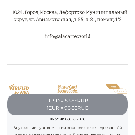
RIXOS PREMIUM SAADIYAT ISLAND ABU DHABI:
111024, Город Москва, Лефортово Муниципальный
КОНЦЕПЦИЯ «ВСЁ ВКЛЮЧЕНО – ВСЁ
округ, ул. Авиамоторная, д. 55, к. 31, помещ. 1/3
ЭКСКЛЮЗИВНО»
Подробнее
info@alacarte.world
27 сентября 2024
HÔTEL BARRIÈRE LES NEIGES
Подробнее
27 сентября 2024
1USD = 83.85RUB
HÔTEL BARRIÈRE LES NEIGES
1EUR = 96.88RUB
Подробнее
Курс на 08.08.2026
Внутренний курс компании выставляется ежедневно в 10
утра по московскому времени. В ситуациях повышенной