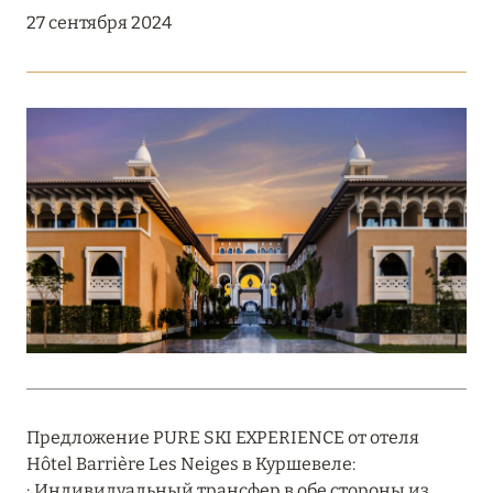
Подробнее
27 сентября 2024
18 мая 2026
THE ST. REGIS MALDIVES VOMMULI:
МАНИФЕСТ ЭСТЕТИКИ В САМОМ СЕРДЦЕ
ОКЕАНА
Подробнее
27 апреля 2026
ПОЛНАЯ ПЕРЕЗАГРУЗКА: JUMEIRAH BALI,
ПРЯМОЙ ПЕРЕЛЁТ
Подробнее
Предложение PURE SKI EXPERIENCE от отеля
Hôtel Barrière Les Neiges в Куршевеле:
20 марта 2026
∙ Индивидуальный трансфер в обе стороны из