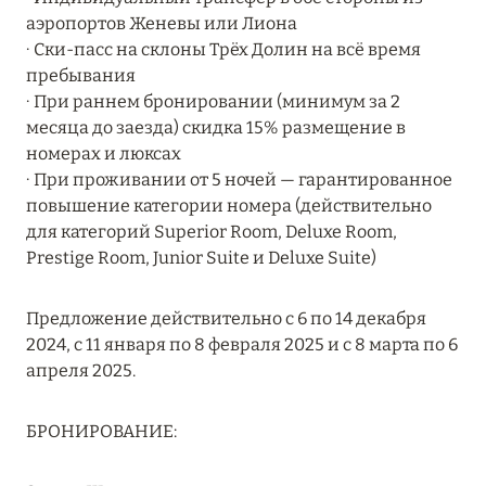
MARCH GRAND ESCAPE: ПРЕДЛОЖЕНИЕ ОТ Á
аэропортов Женевы или Лиона
LA CARTE PREMIUM ПО ОТЕЛЮ WALDORF
∙ Ски-пасс на склоны Трёх Долин на всё время
ASTORIA MALDIVES ITHAAFUSHI, МАЛЬДИВЫ
пребывания
∙ При раннем бронировании (минимум за 2
Подробнее
месяца до заезда) скидка 15% размещение в
номерах и люксах
∙ При проживании от 5 ночей — гарантированное
12 ноября 2025
повышение категории номера (действительно
MANDARIN ORIENTAL JUMEIRA — SUITE
для категорий Superior Room, Deluxe Room,
NOVEMBER
Prestige Room, Junior Suite и Deluxe Suite)
Подробнее
Предложение действительно с 6 по 14 декабря
2024, с 11 января по 8 февраля 2025 и с 8 марта по 6
13 мая 2025
апреля 2025.
ЗАБРОНИРУЙТЕ FOUR SEASONS RESORT
БРОНИРОВАНИЕ:
DUBAI AT JUMEIRAH BEACH ПО ЛУЧШИМ
ЦЕНАМ