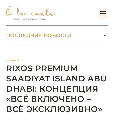
ПОСЛЕДНИЕ НОВОСТИ
18 июня 2026
БУТИК-КУРОРТЫ МАЛЬДИВСКИХ ОСТРОВОВ
Главная
/
ОТ VERSA COLLECTION
RIXOS PREMIUM
Подробнее
SAADIYAT ISLAND ABU
DHABI: КОНЦЕПЦИЯ
01 июня 2026
«ВСЁ ВКЛЮЧЕНО –
JUMEIRAH OLHAHALI ISLAND MALDIVES: ВАШ
ОАЗИС ТЕПЛА И ИЗЫСКАННОСТИ
ВСЁ ЭКСКЛЮЗИВНО»