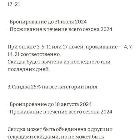
Подробнее
17=21
∙ Бронирование до 31 июля 2024
04 апреля 2025
∙ Проживание в течение всего сезона 2024
ATLANTIS THE PALM: НОВЫЙ ПАКЕТ
НАПИТКОВ ДЛЯ HB И FB
При оплате 3, 5, 11 или 17 ночей, проживание — 4, 7,
14, 21 соответственно.
Подробнее
Скидка будет вычтена из последнего или
последних дней.
13 февраля 2025
3. Скидка 25% на все категории вилл.
MANDARIN ORIENTAL JUMEIRA, DUBAI:
СКИДКИ ДО 30 % ОТ СУММЫ КОНТРАКТА НА
РАЗМЕЩЕНИЕ ВЕСНОЙ
∙ Бронирование до 18 августа 2024
∙ Проживание в течение всего сезона 2024
Подробнее
Скидка может быть объединена с другими
текущими скидками, но не может быть
11 декабря 2024