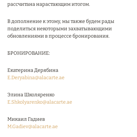
рассчитана нарастающим итогом.
RIXOS PREMIUM SAADIYAT ISLAND ABU DHABI:
КОНЦЕПЦИЯ «ВСЁ ВКЛЮЧЕНО – ВСЁ
В дополнение к этому, мы также будем рады
ЭКСКЛЮЗИВНО»
поделиться некоторыми захватывающими
Подробнее
обновлениями в процессе бронирования.
БРОНИРОВАНИЕ:
27 сентября 2024
HÔTEL BARRIÈRE LES NEIGES
Екатерина Дерябина
Подробнее
E.Deryabina@alacarte.ae
Элина Школяренко
27 сентября 2024
E.Shkolyarenko@alacarte.ae
HÔTEL BARRIÈRE LES NEIGES
Микаил Гадиев
Подробнее
M.Gadiev@alacarte.ae