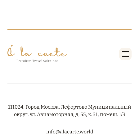
27 сентября 2024
HÔTEL BARRIÈRE LES NEIGES
Подробнее
27 сентября 2024
RIXOS PREMIUM SAADIYAT ISLAND ABU DHABI:
КОНЦЕПЦИЯ «ВСЁ ВКЛЮЧЕНО – ВСЁ
ЭКСКЛЮЗИВНО»
Подробнее
111024, Город Москва, Лефортово Муниципальный
20 августа 2024
округ, ул. Авиамоторная, д. 55, к. 31, помещ. 1/3
ВЫГОДНАЯ АРИФМЕТИКА ОТ ULTIMA GSTAAD
И ULTIMA COURCHEVEL
info@alacarte.world
Подробнее