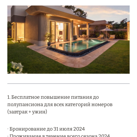
Подробнее
18 мая 2026
THE ST. REGIS MALDIVES VOMMULI:
МАНИФЕСТ ЭСТЕТИКИ В САМОМ СЕРДЦЕ
ОКЕАНА
Подробнее
27 апреля 2026
ПОЛНАЯ ПЕРЕЗАГРУЗКА: JUMEIRAH BALI,
1. Бесплатное повышение питания до
ПРЯМОЙ ПЕРЕЛЁТ
полупансиона для всех категорий номеров
Подробнее
(завтрак + ужин)
∙ Бронирование до 31 июля 2024
20 марта 2026
∙ Проживание в течение всего сезона 2024