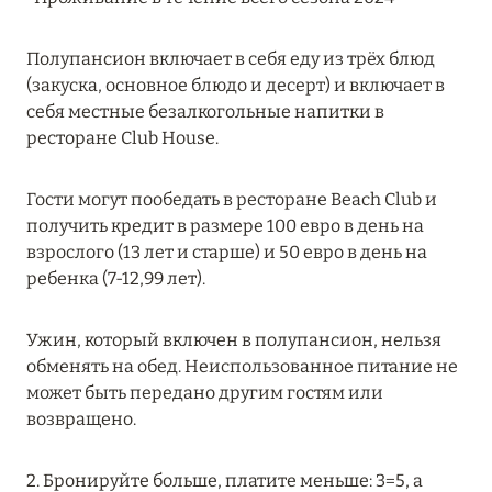
MARCH GRAND ESCAPE: ПРЕДЛОЖЕНИЕ ОТ Á
LA CARTE PREMIUM ПО ОТЕЛЮ WALDORF
Полупансион включает в себя еду из трёх блюд
ASTORIA MALDIVES ITHAAFUSHI, МАЛЬДИВЫ
(закуска, основное блюдо и десерт) и включает в
себя местные безалкогольные напитки в
Подробнее
ресторане Club House.
12 ноября 2025
Гости могут пообедать в ресторане Beach Club и
получить кредит в размере 100 евро в день на
MANDARIN ORIENTAL JUMEIRA — SUITE
взрослого (13 лет и старше) и 50 евро в день на
NOVEMBER
ребенка (7-12,99 лет).
Подробнее
Ужин, который включен в полупансион, нельзя
обменять на обед. Неиспользованное питание не
13 мая 2025
может быть передано другим гостям или
ЗАБРОНИРУЙТЕ FOUR SEASONS RESORT
возвращено.
DUBAI AT JUMEIRAH BEACH ПО ЛУЧШИМ
ЦЕНАМ
2. Бронируйте больше, платите меньше: 3=5, а