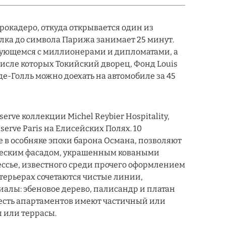
рокадеро, откуда открывается один из
лка до символа Парижа занимает 25 минут.
ирующемся с миллионерами и дипломатами, а
числе которых Токийский дворец, Фонд Louis
де-Голль можно доехать на автомобиле за 45
rve коллекции Michel Reybier Hospitality,
erve Paris на Елисейских Полях. 10
е в особняке эпохи барона Османа, позволяют
ическим фасадом, украшенным коваными
ссье, известного среди прочего оформлением
нтерьерах сочетаются чистые линии,
иалы: эбеновое дерево, палисандр и платан
Шесть апартаментов имеют частичный или
ы или террасы.