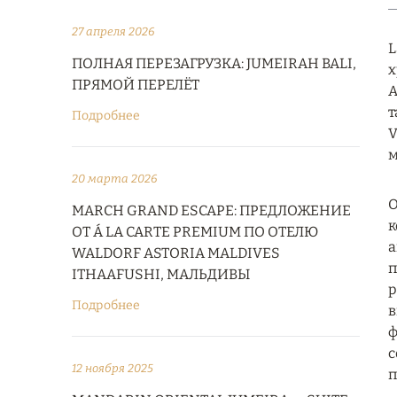
27 апреля 2026
L
ПОЛНАЯ ПЕРЕЗАГРУЗКА: JUMEIRAH BALI,
х
ПРЯМОЙ ПЕРЕЛЁТ
А
т
Подробнее
V
м
20 марта 2026
О
MARCH GRAND ESCAPE: ПРЕДЛОЖЕНИЕ
к
ОТ Á LA CARTE PREMIUM ПО ОТЕЛЮ
а
WALDORF ASTORIA MALDIVES
п
ITHAAFUSHI, МАЛЬДИВЫ
р
Подробнее
в
ф
с
12 ноября 2025
п