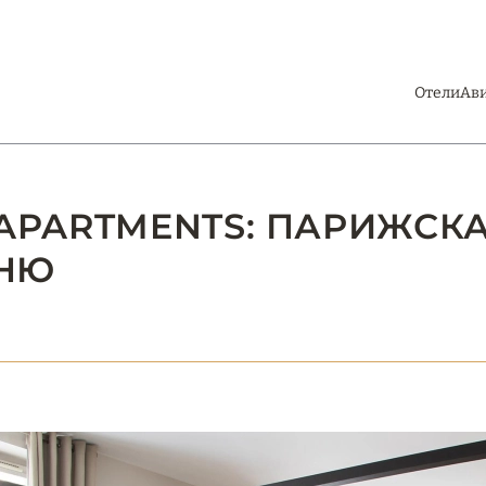
Отели
Ав
– APARTMENTS: ПАРИЖС
ШНЮ