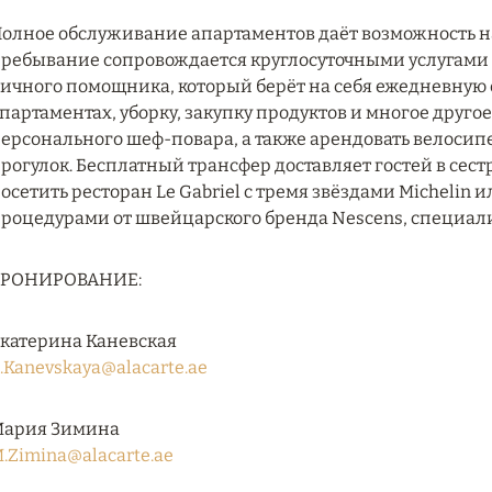
олное обслуживание апартаментов даёт возможность на
ребывание сопровождается круглосуточными услугами п
ичного помощника, который берёт на себя ежедневную 
партаментах, уборку, закупку продуктов и многое другое
ерсонального шеф-повара, а также арендовать велоси
рогулок. Бесплатный трансфер доставляет гостей в сестр
осетить ресторан Le Gabriel с тремя звёздами Michelin 
роцедурами от швейцарского бренда Nescens, специал
БРОНИРОВАНИЕ:
катерина Каневская
.Kanevskaya@alacarte.ae
ария Зимина
.Zimina@alacarte.ae