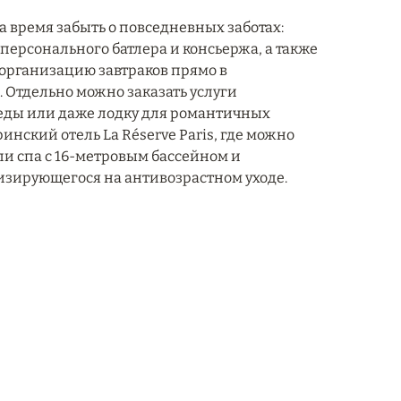
 время забыть о повседневных заботах:
ерсонального батлера и консьержа, а также
организацию завтраков прямо в
. Отдельно можно заказать услуги
педы или даже лодку для романтичных
инский отель La Réserve Paris, где можно
или спа с 16-метровым бассейном и
изирующегося на антивозрастном уходе.