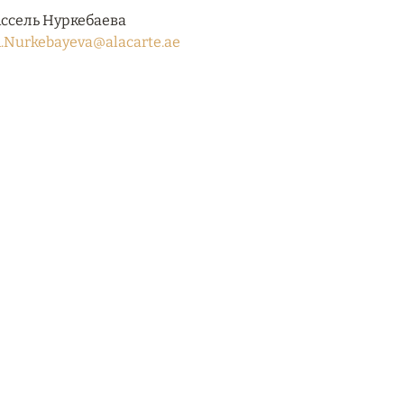
ссель Нуркебаева
.Nurkebayeva@alacarte.ae