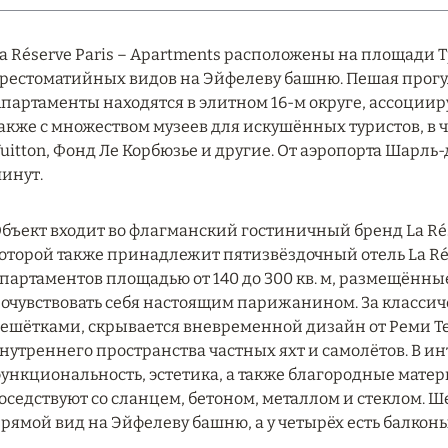
a Réserve Paris – Apartments расположены на площади Т
рестоматийных видов на Эйфелеву башню. Пешая прогу
партаменты находятся в элитном 16-м округе, ассоци
акже с множеством музеев для искушённых туристов, в 
uitton, Фонд Ле Корбюзье и другие. От аэропорта Шарль-
инут.
бъект входит во флагманский гостиничный бренд La Rése
оторой также принадлежит пятизвёздочный отель La Rés
партаментов площадью от 140 до 300 кв. м, размещённы
очувствовать себя настоящим парижанином. За класс
ешётками, скрывается вневременной дизайн от Реми Те
нутреннего пространства частных яхт и самолётов. В и
ункциональность, эстетика, а также благородные матер
оседствуют со сланцем, бетоном, металлом и стеклом. 
рямой вид на Эйфелеву башню, а у четырёх есть балкон