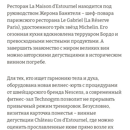
Подробнее
Ресторан La Maison d’Estournel находится под
руководством Жерома Банктеля – шеф-повара
парижского ресторана Le Gabriel (La Réserve
04 апреля 2025
Paris), удостоенного трёх звёзд Michelin. Его
ATLANTIS THE PALM: НОВЫЙ ПАКЕТ
сезонная кухня вдохновлена терруаром Бордо и
НАПИТКОВ ДЛЯ HB И FB
превосходными местными продуктами. А
завершить знакомство с миром великих вин
Подробнее
можно авторскими дегустациями в историческом
винном погребе.
13 февраля 2025
Для тех, кто ищет гармонию тела и духа,
MANDARIN ORIENTAL JUMEIRA, DUBAI:
оборудована новая велнес-юрта с процедурами
СКИДКИ ДО 30 % ОТ СУММЫ КОНТРАКТА НА
от швейцарского бренда Nescens, а современный
РАЗМЕЩЕНИЕ ВЕСНОЙ
фитнес-зал Technogym позволит не прерывать
привычный режим тренировок. Безусловно,
Подробнее
визитная карточка поместья – винные
дегустации Château Cos d’Estournel, где можно
оценить прославленные кюве прямо возле их
11 декабря 2024