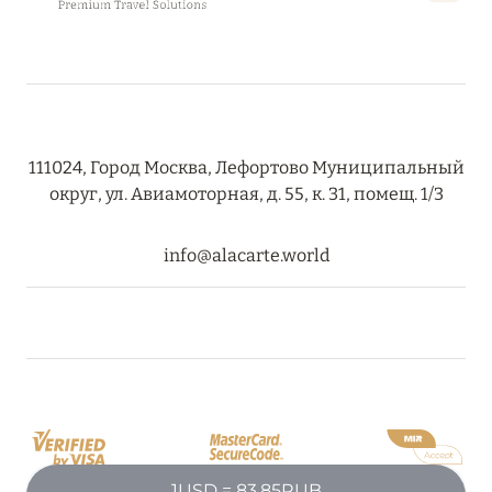
08 августа 2024
THE NAUTILUS MALDIVES: МАНТЫ, КИТОВЫЕ
АКУЛЫ И ПРЕДЛОЖЕНИЯ ОТ ОТЕЛЯ
111024, Город Москва, Лефортово Муниципальный
Подробнее
округ, ул. Авиамоторная, д. 55, к. 31, помещ. 1/3
info@alacarte.world
30 июля 2024
ONE&ONLY PORTONOVI: В АВГУСТЕ ПО
СПЕЦИАЛЬНЫМ ЦЕНАМ
Подробнее
19 июля 2024
BIJAL: АКТУАЛЬНЫЕ СПЕЦИАЛЬНЫЕ
1USD = 83.85RUB