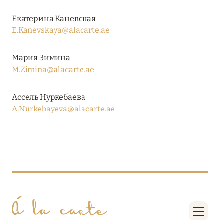
27 сентября 2024
Екатерина Каневская
HÔTEL BARRIÈRE LES NEIGES
E.Kanevskaya@alacarte.ae
Подробнее
Мария Зимина
M.Zimina@alacarte.ae
27 сентября 2024
RIXOS PREMIUM SAADIYAT ISLAND ABU DHABI:
Ассель Нуркебаева
КОНЦЕПЦИЯ «ВСЁ ВКЛЮЧЕНО – ВСЁ
A.Nurkebayeva@alacarte.ae
ЭКСКЛЮЗИВНО»
Подробнее
20 августа 2024
ВЫГОДНАЯ АРИФМЕТИКА ОТ ULTIMA GSTAAD
И ULTIMA COURCHEVEL
Подробнее