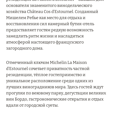
MARCH GRAND ESCAPE: ПРЕДЛОЖЕНИЕ ОТ Á
основателя знаменитого винодельческого
LA CARTE PREMIUM ПО ОТЕЛЮ WALDORF
хозяйства Château Cos d’Estournel. Созданный
ASTORIA MALDIVES ITHAAFUSHI, МАЛЬДИВЫ
Мишелем Ребье как место для отдыха и
восстановления сил камерный бутик-отель
Подробнее
предоставляет гостям редкую возможность
замедлить ритм жизни и насладиться
атмосферой настоящего французского
12 ноября 2025
загородного дома.
MANDARIN ORIENTAL JUMEIRA — SUITE
NOVEMBER
Отмеченный ключом Michelin La Maison
Подробнее
d’Estournel сочетает приватность частной
резиденции, тёплое гостеприимство и
уникальное расположение среди одних из
13 мая 2025
лучших виноградников мира. Здесь гостей ждут
прогулки по вековому парку, дегустации великих
ЗАБРОНИРУЙТЕ FOUR SEASONS RESORT
вин Бордо, гастрономические открытия и отдых
DUBAI AT JUMEIRAH BEACH ПО ЛУЧШИМ
вдали от городской суеты.
ЦЕНАМ