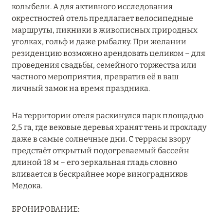
колыбели. А для активного исследования
RIXOS PREMIUM SAADIYAT ISLAND ABU DHABI:
окрестностей отель предлагает велосипедные
КОНЦЕПЦИЯ «ВСЁ ВКЛЮЧЕНО – ВСЁ
маршруты, пикники в живописных природных
ЭКСКЛЮЗИВНО»
уголках, гольф и даже рыбалку. При желании
Подробнее
резиденцию возможно арендовать целиком – для
проведения свадьбы, семейного торжества или
частного мероприятия, превратив её в ваш
27 сентября 2024
личный замок на время праздника.
HÔTEL BARRIÈRE LES NEIGES
На территории отеля раскинулся парк площадью
Подробнее
2,5 га, где вековые деревья хранят тень и прохладу
даже в самые солнечные дни. С террасы взору
предстаёт открытый подогреваемый бассейн
27 сентября 2024
длиной 18 м – его зеркальная гладь словно
HÔTEL BARRIÈRE LES NEIGES
вливается в бескрайнее море виноградников
Медока.
Подробнее
БРОНИРОВАНИЕ: