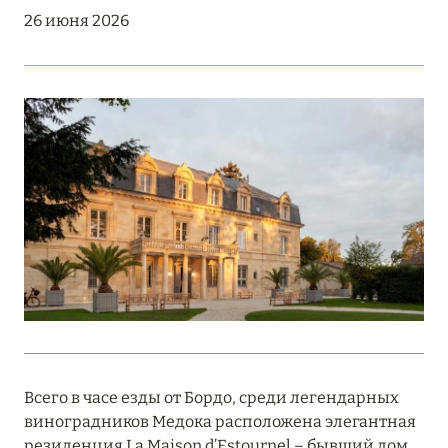
Подробнее
26 июня 2026
18 мая 2026
THE ST. REGIS MALDIVES VOMMULI:
МАНИФЕСТ ЭСТЕТИКИ В САМОМ СЕРДЦЕ
ОКЕАНА
Подробнее
27 апреля 2026
ПОЛНАЯ ПЕРЕЗАГРУЗКА: JUMEIRAH BALI,
ПРЯМОЙ ПЕРЕЛЁТ
Подробнее
Всего в часе езды от Бордо, среди легендарных
виноградников Медока расположена элегантная
20 марта 2026
резиденция La Maison d’Estournel – бывший дом