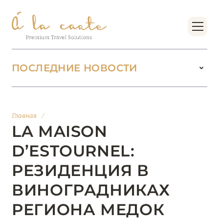
ПОСЛЕДНИЕ НОВОСТИ
18 июня 2026
БУТИК-КУРОРТЫ МАЛЬДИВСКИХ ОСТРОВОВ
Главная
/
ОТ VERSA COLLECTION
LA MAISON
Подробнее
D’ESTOURNEL:
РЕЗИДЕНЦИЯ В
01 июня 2026
ВИНОГРАДНИКАХ
JUMEIRAH OLHAHALI ISLAND MALDIVES: ВАШ
ОАЗИС ТЕПЛА И ИЗЫСКАННОСТИ
РЕГИОНА МЕДОК