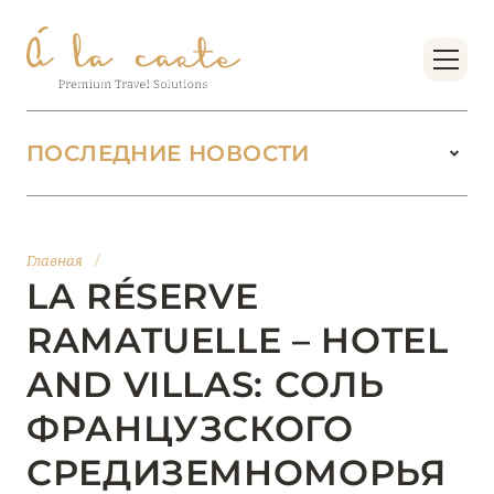
ПОСЛЕДНИЕ НОВОСТИ
18 июня 2026
БУТИК-КУРОРТЫ МАЛЬДИВСКИХ ОСТРОВОВ
Главная
/
ОТ VERSA COLLECTION
LA RÉSERVE
Подробнее
RAMATUELLE – HOTEL
AND VILLAS: СОЛЬ
01 июня 2026
ФРАНЦУЗСКОГО
JUMEIRAH OLHAHALI ISLAND MALDIVES: ВАШ
ОАЗИС ТЕПЛА И ИЗЫСКАННОСТИ
СРЕДИЗЕМНОМОРЬЯ