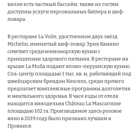
Подробнее
вилле есть частный бассейн, также их гостям
доступны услуги персональных батлера и шеф-
повара.
04 апреля 2025
ATLANTIS THE PALM: НОВЫЙ ПАКЕТ
В ресторане La Voile, удостоенном двух звёзд
НАПИТКОВ ДЛЯ HB И FB
Michelin, именитый шеф-повар Эрик Канино
сочетает средиземноморскую кухню с
Подробнее
принципами здорового питания. В ресторане на
крыше La Muña подают японо-перуанскую кухню.
Спа-центр площадью 1 тыс. кв. м, работающий под
13 февраля 2025
швейцарским брендом Nescens, среди прочего
MANDARIN ORIENTAL JUMEIRA, DUBAI:
предлагает комплексные программы долголетия
СКИДКИ ДО 30 % ОТ СУММЫ КОНТРАКТА НА
и ментального здоровья. В часе езды от отеля
РАЗМЕЩЕНИЕ ВЕСНОЙ
находится винодельня Château La Mascaronne
площадью 102 га. Производимое здесь розовое
Подробнее
вино в 2019 году было признано лучшим в
Провансе.
11 декабря 2024