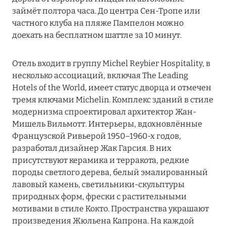
MARCH GRAND ESCAPE: ПРЕДЛОЖЕНИЕ ОТ Á
займёт полтора часа. До центра Сен-Тропе или
LA CARTE PREMIUM ПО ОТЕЛЮ WALDORF
частного клуба на пляже Пампелон можно
ASTORIA MALDIVES ITHAAFUSHI, МАЛЬДИВЫ
доехать на бесплатном шаттле за 10 минут.
Подробнее
Отель входит в группу Michel Reybier Hospitality, в
несколько ассоциаций, включая The Leading
Hotels of the World, имеет статус дворца и отмечен
12 ноября 2025
тремя ключами Michelin. Комплекс зданий в стиле
MANDARIN ORIENTAL JUMEIRA — SUITE
модернизма спроектировал архитектор Жан-
NOVEMBER
Мишель Вильмотт. Интерьеры, вдохновлённые
Подробнее
Французской Ривьерой 1950–1960-х годов,
разработал дизайнер Жак Гарсия. В них
присутствуют керамика и терракота, редкие
13 мая 2025
породы светлого дерева, белый эмалированный
лавовый камень, светильники-скульптуры
ЗАБРОНИРУЙТЕ FOUR SEASONS RESORT
природных форм, фрески с растительными
DUBAI AT JUMEIRAH BEACH ПО ЛУЧШИМ
мотивами в стиле Кокто. Пространства украшают
ЦЕНАМ
произведения Жюльена Капрона. На каждой