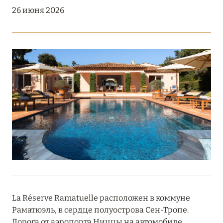
Подробнее
26 июня 2026
18 мая 2026
THE ST. REGIS MALDIVES VOMMULI:
МАНИФЕСТ ЭСТЕТИКИ В САМОМ СЕРДЦЕ
ОКЕАНА
Подробнее
27 апреля 2026
ПОЛНАЯ ПЕРЕЗАГРУЗКА: JUMEIRAH BALI,
ПРЯМОЙ ПЕРЕЛЁТ
Подробнее
La Réserve Ramatuelle расположен в коммуне
Раматюэль, в сердце полуострова Сен-Тропе.
20 марта 2026
Дорога от аэропорта Ниццы на автомобиле