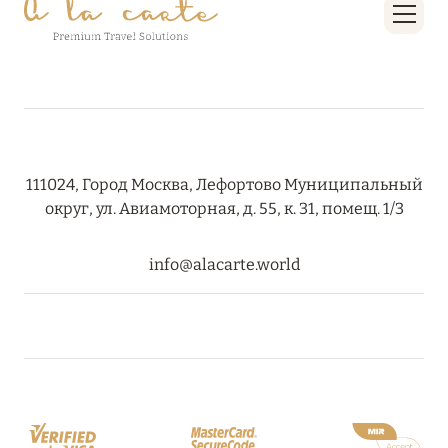
27 сентября 2024
HÔTEL BARRIÈRE LES NEIGES
Подробнее
27 сентября 2024
111024, Город Москва, Лефортово Муниципальный
RIXOS PREMIUM SAADIYAT ISLAND ABU DHABI:
округ, ул. Авиамоторная, д. 55, к. 31, помещ. 1/3
КОНЦЕПЦИЯ «ВСЁ ВКЛЮЧЕНО – ВСЁ
ЭКСКЛЮЗИВНО»
info@alacarte.world
Подробнее
20 августа 2024
ВЫГОДНАЯ АРИФМЕТИКА ОТ ULTIMA GSTAAD
И ULTIMA COURCHEVEL
Подробнее