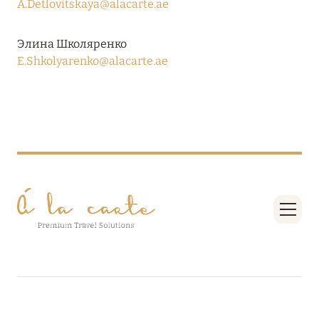
A.Detlovitskaya@alacarte.ae
RIXOS PREMIUM SAADIYAT ISLAND ABU DHABI:
КОНЦЕПЦИЯ «ВСЁ ВКЛЮЧЕНО – ВСЁ
Элина Школяренко
ЭКСКЛЮЗИВНО»
E.Shkolyarenko@alacarte.ae
Подробнее
27 сентября 2024
HÔTEL BARRIÈRE LES NEIGES
Подробнее
27 сентября 2024
HÔTEL BARRIÈRE LES NEIGES
Подробнее