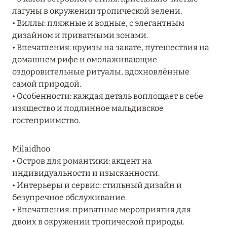
MARCH GRAND ESCAPE: ПРЕДЛОЖЕНИЕ ОТ Á
лагуны в окружении тропической зелени.
LA CARTE PREMIUM ПО ОТЕЛЮ WALDORF
• Виллы: пляжные и водные, с элегантным
ASTORIA MALDIVES ITHAAFUSHI, МАЛЬДИВЫ
дизайном и приватными зонами.
• Впечатления: круизы на закате, путешествия на
Подробнее
домашнем рифе и омолаживающие
оздоровительные ритуалы, вдохновлённые
самой природой.
12 ноября 2025
• Особенности: каждая деталь воплощает в себе
MANDARIN ORIENTAL JUMEIRA — SUITE
изящество и подлинное мальдивское
NOVEMBER
гостеприимство.
Подробнее
Milaidhoo
• Остров для романтики: акцент на
индивидуальности и изысканности.
13 мая 2025
• Интерьеры и сервис: стильный дизайн и
ЗАБРОНИРУЙТЕ FOUR SEASONS RESORT
безупречное обслуживание.
DUBAI AT JUMEIRAH BEACH ПО ЛУЧШИМ
• Впечатления: приватные мероприятия для
ЦЕНАМ
двоих в окружении тропической природы.