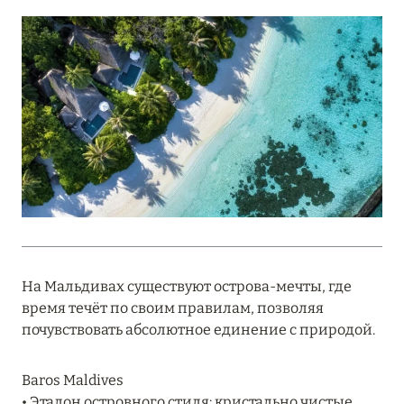
Подробнее
18 мая 2026
THE ST. REGIS MALDIVES VOMMULI:
МАНИФЕСТ ЭСТЕТИКИ В САМОМ СЕРДЦЕ
ОКЕАНА
Подробнее
27 апреля 2026
ПОЛНАЯ ПЕРЕЗАГРУЗКА: JUMEIRAH BALI,
На Мальдивах существуют острова-мечты, где
ПРЯМОЙ ПЕРЕЛЁТ
время течёт по своим правилам, позволяя
Подробнее
почувствовать абсолютное единение с природой.
Baros Maldives
20 марта 2026
• Эталон островного стиля: кристально чистые