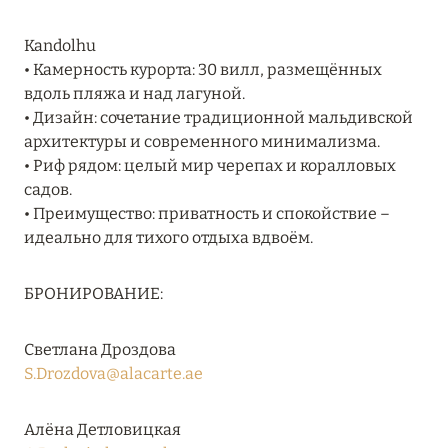
Подробнее
Kandolhu
• Камерность курорта: 30 вилл, размещённых
04 апреля 2025
вдоль пляжа и над лагуной.
• Дизайн: сочетание традиционной мальдивской
ATLANTIS THE PALM: НОВЫЙ ПАКЕТ
архитектуры и современного минимализма.
НАПИТКОВ ДЛЯ HB И FB
• Риф рядом: целый мир черепах и коралловых
Подробнее
садов.
• Преимущество: приватность и спокойствие –
идеально для тихого отдыха вдвоём.
13 февраля 2025
MANDARIN ORIENTAL JUMEIRA, DUBAI:
БРОНИРОВАНИЕ:
СКИДКИ ДО 30 % ОТ СУММЫ КОНТРАКТА НА
РАЗМЕЩЕНИЕ ВЕСНОЙ
Светлана Дроздова
Подробнее
S.Drozdova@alacarte.ae
Алёна Детловицкая
11 декабря 2024