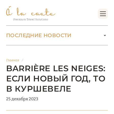
ПОСЛЕДНИЕ НОВОСТИ
18 июня 2026
БУТИК-КУРОРТЫ МАЛЬДИВСКИХ ОСТРОВОВ
Главная
/
ОТ VERSA COLLECTION
BARRIÈRE LES NEIGES:
Подробнее
ЕСЛИ НОВЫЙ ГОД, ТО
В КУРШЕВЕЛЕ
01 июня 2026
25 декабря 2023
JUMEIRAH OLHAHALI ISLAND MALDIVES: ВАШ
ОАЗИС ТЕПЛА И ИЗЫСКАННОСТИ