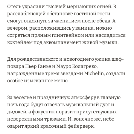
MARCH GRAND ESCAPE: ПРЕДЛОЖЕНИЕ ОТ Á
Отель украсили тысячей мерцающих огней. В
LA CARTE PREMIUM ПО ОТЕЛЮ WALDORF
расслабляющей обстановке гостиной гости
ASTORIA MALDIVES ITHAAFUSHI, МАЛЬДИВЫ
смогут отдохнуть за чаепитием после обеда. А
вечером, расположившись у камина, можно
Подробнее
согреться пряным глинтвейном или насладиться
коктейлем под аккомпанемент живой музыки.
12 ноября 2025
Для рождественского и новогоднего ужина шеф-
MANDARIN ORIENTAL JUMEIRA — SUITE
повара Пьер Ганье и Мауро Колагреко,
NOVEMBER
награжденные тремя звездами Michelin, создали
Подробнее
особое изысканное меню.
За веселье и праздничную атмосферу в главную
13 мая 2025
ночь года будут отвечать музыкальный дуэт и
диджей, а фокусник поразит присутствующих
ЗАБРОНИРУЙТЕ FOUR SEASONS RESORT
невероятными трюками. И, конечно же, небо
DUBAI AT JUMEIRAH BEACH ПО ЛУЧШИМ
озарит яркий красочный фейерверк.
ЦЕНАМ