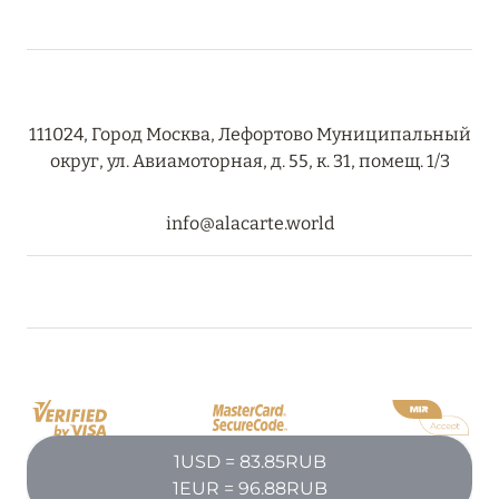
RIXOS PREMIUM SAADIYAT ISLAND ABU DHABI:
КОНЦЕПЦИЯ «ВСЁ ВКЛЮЧЕНО – ВСЁ
ЭКСКЛЮЗИВНО»
Подробнее
111024, Город Москва, Лефортово Муниципальный
округ, ул. Авиамоторная, д. 55, к. 31, помещ. 1/3
27 сентября 2024
info@alacarte.world
HÔTEL BARRIÈRE LES NEIGES
Подробнее
27 сентября 2024
HÔTEL BARRIÈRE LES NEIGES
Подробнее
1USD = 83.85RUB
1EUR = 96.88RUB