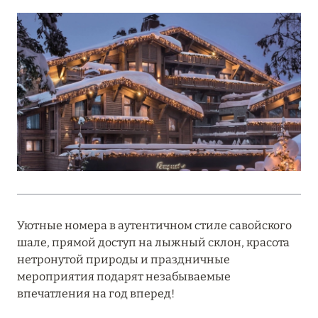
Подробнее
18 мая 2026
THE ST. REGIS MALDIVES VOMMULI:
МАНИФЕСТ ЭСТЕТИКИ В САМОМ СЕРДЦЕ
ОКЕАНА
Подробнее
27 апреля 2026
ПОЛНАЯ ПЕРЕЗАГРУЗКА: JUMEIRAH BALI,
Уютные номера в аутентичном стиле савойского
ПРЯМОЙ ПЕРЕЛЁТ
шале, прямой доступ на лыжный склон, красота
Подробнее
нетронутой природы и праздничные
мероприятия подарят незабываемые
впечатления на год вперед!
20 марта 2026