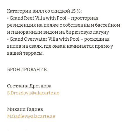
Категории вилл со скидкой 15 %:
13 февраля 2025
• Grand Reef Villa with Pool – просторная
резиденция на пляже с собственным бассейном
MANDARIN ORIENTAL JUMEIRA, DUBAI:
и панорамным видом на бирюзовую лагуну.
СКИДКИ ДО 30 % ОТ СУММЫ КОНТРАКТА НА
• Grand Overwater Villa with Pool – роскошная
РАЗМЕЩЕНИЕ ВЕСНОЙ
вилла на сваях, где океан начинается прямо у
Подробнее
вашей террасы.
БРОНИРОВАНИЕ:
11 декабря 2024
RIXOS PREMIUM SAADIYAT ISLAND ABU DHABI:
Светлана Дроздова
КОНЦЕПЦИЯ «ВСЁ ВКЛЮЧЕНО – ВСЁ
S.Drozdova@alacarte.ae
ЭКСКЛЮЗИВНО»
Подробнее
Микаил Гадиев
M.Gadiev@alacarte.ae
27 сентября 2024