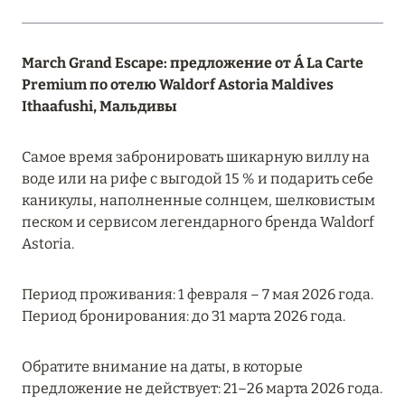
MANDARIN ORIENTAL JUMEIRA — SUITE
NOVEMBER
March Grand Escape: предложение от Á La Carte
Подробнее
Premium по отелю Waldorf Astoria Maldives
Ithaafushi, Мальдивы
13 мая 2025
Самое время забронировать шикарную виллу на
ЗАБРОНИРУЙТЕ FOUR SEASONS RESORT
воде или на рифе с выгодой 15 % и подарить себе
DUBAI AT JUMEIRAH BEACH ПО ЛУЧШИМ
каникулы, наполненные солнцем, шелковистым
ЦЕНАМ
песком и сервисом легендарного бренда Waldorf
Подробнее
Astoria.
Период проживания: 1 февраля – 7 мая 2026 года.
04 апреля 2025
Период бронирования: до 31 марта 2026 года.
ATLANTIS THE PALM: НОВЫЙ ПАКЕТ
НАПИТКОВ ДЛЯ HB И FB
Обратите внимание на даты, в которые
предложение не действует: 21–26 марта 2026 года.
Подробнее