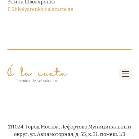
Элина Школяренко
HÔTEL BARRIÈRE LES NEIGES
E.Shkolyarenko@alacarte.ae
Подробнее
27 сентября 2024
HÔTEL BARRIÈRE LES NEIGES
Подробнее
27 сентября 2024
HÔTEL BARRIÈRE LES NEIGES
Подробнее
111024, Город Москва, Лефортово Муниципальный
27 сентября 2024
округ, ул. Авиамоторная, д. 55, к. 31, помещ. 1/3