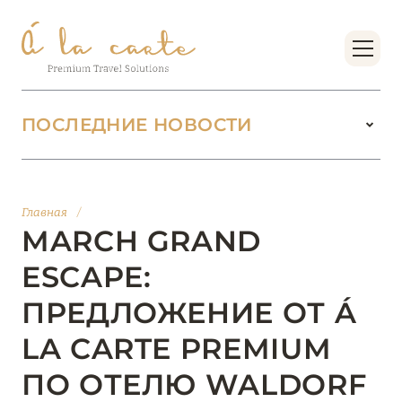
ПОСЛЕДНИЕ НОВОСТИ
18 июня 2026
БУТИК-КУРОРТЫ МАЛЬДИВСКИХ ОСТРОВОВ
Главная
/
ОТ VERSA COLLECTION
MARCH GRAND
Подробнее
ESCAPE:
ПРЕДЛОЖЕНИЕ ОТ Á
01 июня 2026
LA CARTE PREMIUM
JUMEIRAH OLHAHALI ISLAND MALDIVES: ВАШ
ОАЗИС ТЕПЛА И ИЗЫСКАННОСТИ
ПО ОТЕЛЮ WALDORF