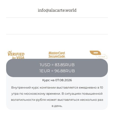
RIXOS PREMIUM SAADIYAT ISLAND ABU DHABI:
КОНЦЕПЦИЯ «ВСЁ ВКЛЮЧЕНО – ВСЁ
info@alacarte.world
ЭКСКЛЮЗИВНО»
Подробнее
20 августа 2024
ВЫГОДНАЯ АРИФМЕТИКА ОТ ULTIMA GSTAAD
И ULTIMA COURCHEVEL
Подробнее
1USD = 83.85RUB
1EUR = 96.88RUB
Курс на 07.08.2026
08 августа 2024
Внутренний курс компании выставляется ежедневно в 10
THE NAUTILUS MALDIVES: МАНТЫ, КИТОВЫЕ
утра по московскому времени. В ситуациях повышенной
АКУЛЫ И ПРЕДЛОЖЕНИЯ ОТ ОТЕЛЯ
волатильности рубля может выставляться несколько раз
в день.
Подробнее