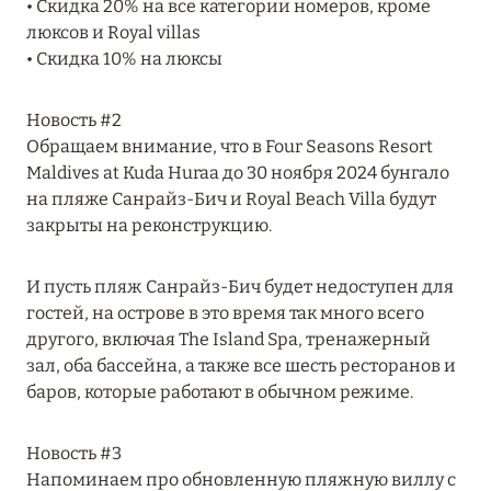
• Скидка 20% на все категории номеров, кроме
MARCH GRAND ESCAPE: ПРЕДЛОЖЕНИЕ ОТ Á
люксов и Royal villas
LA CARTE PREMIUM ПО ОТЕЛЮ WALDORF
• Скидка 10% на люксы
ASTORIA MALDIVES ITHAAFUSHI, МАЛЬДИВЫ
Подробнее
Новость #2
Обращаем внимание, что в Four Seasons Resort
Maldives at Kuda Huraa до 30 ноября 2024 бунгало
12 ноября 2025
на пляже Санрайз-Бич и Royal Beach Villa будут
закрыты на реконструкцию.
MANDARIN ORIENTAL JUMEIRA — SUITE
NOVEMBER
И пусть пляж Санрайз-Бич будет недоступен для
Подробнее
гостей, на острове в это время так много всего
другого, включая The Island Spa, тренажерный
зал, оба бассейна, а также все шесть ресторанов и
13 мая 2025
баров, которые работают в обычном режиме.
ЗАБРОНИРУЙТЕ FOUR SEASONS RESORT
DUBAI AT JUMEIRAH BEACH ПО ЛУЧШИМ
Новость #3
ЦЕНАМ
Напоминаем про обновленную пляжную виллу с