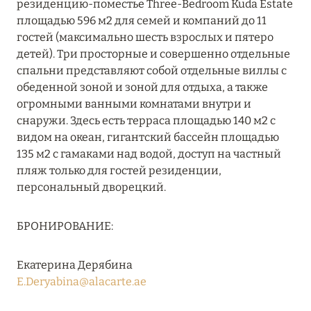
резиденцию-поместье Three-Bedroom Kuda Estate
RIXOS PREMIUM SAADIYAT ISLAND ABU DHABI:
площадью 596 м2 для семей и компаний до 11
КОНЦЕПЦИЯ «ВСЁ ВКЛЮЧЕНО – ВСЁ
гостей (максимально шесть взрослых и пятеро
ЭКСКЛЮЗИВНО»
детей). Три просторные и совершенно отдельные
спальни представляют собой отдельные виллы с
Подробнее
обеденной зоной и зоной для отдыха, а также
огромными ванными комнатами внутри и
снаружи. Здесь есть терраса площадью 140 м2 с
27 сентября 2024
видом на океан, гигантский бассейн площадью
HÔTEL BARRIÈRE LES NEIGES
135 м2 с гамаками над водой, доступ на частный
пляж только для гостей резиденции,
Подробнее
персональный дворецкий.
27 сентября 2024
БРОНИРОВАНИЕ:
HÔTEL BARRIÈRE LES NEIGES
Екатерина Дерябина
Подробнее
E.Deryabina@alacarte.ae