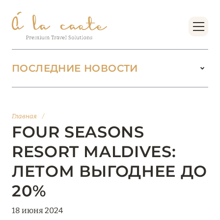
ПОСЛЕДНИЕ НОВОСТИ
18 июня 2026
БУТИК-КУРОРТЫ МАЛЬДИВСКИХ ОСТРОВОВ
Главная
/
ОТ VERSA COLLECTION
FOUR SEASONS
Подробнее
RESORT MALDIVES:
ЛЕТОМ ВЫГОДНЕЕ ДО
01 июня 2026
20%
JUMEIRAH OLHAHALI ISLAND MALDIVES: ВАШ
ОАЗИС ТЕПЛА И ИЗЫСКАННОСТИ
18 июня 2024