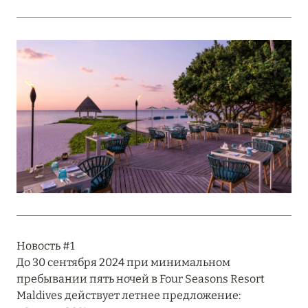
Подробнее
18 мая 2026
THE ST. REGIS MALDIVES VOMMULI:
МАНИФЕСТ ЭСТЕТИКИ В САМОМ СЕРДЦЕ
ОКЕАНА
Подробнее
27 апреля 2026
ПОЛНАЯ ПЕРЕЗАГРУЗКА: JUMEIRAH BALI,
ПРЯМОЙ ПЕРЕЛЁТ
Новость #1
Подробнее
До 30 сентября 2024 при минимальном
пребывании пять ночей в Four Seasons Resort
Maldives действует летнее предложение:
20 марта 2026