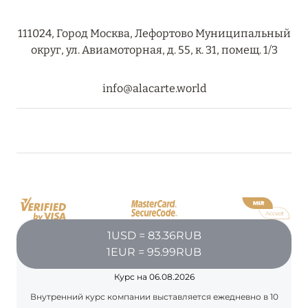
111024, Город Москва, Лефортово Муниципальный
08 августа 2024
округ, ул. Авиамоторная, д. 55, к. 31, помещ. 1/3
THE NAUTILUS MALDIVES: МАНТЫ, КИТОВЫЕ
АКУЛЫ И ПРЕДЛОЖЕНИЯ ОТ ОТЕЛЯ
info@alacarte.world
Подробнее
30 июля 2024
ONE&ONLY PORTONOVI: В АВГУСТЕ ПО
СПЕЦИАЛЬНЫМ ЦЕНАМ
Подробнее
1USD = 83.36RUB
1EUR = 95.99RUB
19 июля 2024
Курс на 06.08.2026
BIJAL: АКТУАЛЬНЫЕ СПЕЦИАЛЬНЫЕ
Внутренний курс компании выставляется ежедневно в 10