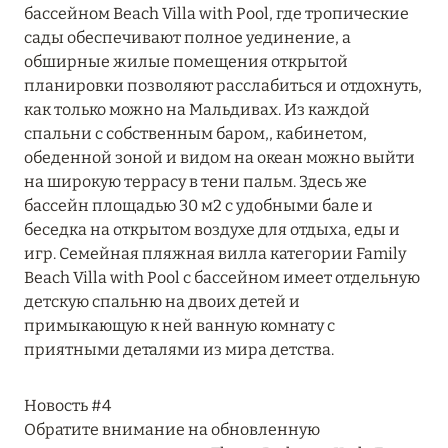
Подробнее
бассейном Beach Villa with Pool, где тропические
сады обеспечивают полное уединение, а
обширные жилые помещения открытой
04 апреля 2025
планировки позволяют расслабиться и отдохнуть,
как только можно на Мальдивах. Из каждой
ATLANTIS THE PALM: НОВЫЙ ПАКЕТ
спальни с собственным баром,, кабинетом,
НАПИТКОВ ДЛЯ HB И FB
обеденной зоной и видом на океан можно выйти
Подробнее
на широкую террасу в тени пальм. Здесь же
бассейн площадью 30 м2 с удобными бале и
беседка на открытом воздухе для отдыха, еды и
13 февраля 2025
игр. Семейная пляжная вилла категории Family
Beach Villa with Pool с бассейном имеет отдельную
MANDARIN ORIENTAL JUMEIRA, DUBAI:
детскую спальню на двоих детей и
СКИДКИ ДО 30 % ОТ СУММЫ КОНТРАКТА НА
примыкающую к ней ванную комнату с
РАЗМЕЩЕНИЕ ВЕСНОЙ
приятными деталями из мира детства.
Подробнее
Новость #4
Обратите внимание на обновленную
11 декабря 2024