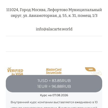
RIXOS PREMIUM SAADIYAT ISLAND ABU DHABI:
111024, Город Москва, Лефортово Муниципальный
КОНЦЕПЦИЯ «ВСЁ ВКЛЮЧЕНО – ВСЁ
округ, ул. Авиамоторная, д. 55, к. 31, помещ. 1/3
ЭКСКЛЮЗИВНО»
Подробнее
info@alacarte.world
20 августа 2024
ВЫГОДНАЯ АРИФМЕТИКА ОТ ULTIMA GSTAAD
И ULTIMA COURCHEVEL
Подробнее
1USD = 83.85RUB
08 августа 2024
1EUR = 96.88RUB
THE NAUTILUS MALDIVES: МАНТЫ, КИТОВЫЕ
Курс на 07.08.2026
АКУЛЫ И ПРЕДЛОЖЕНИЯ ОТ ОТЕЛЯ
Внутренний курс компании выставляется ежедневно в 10
Подробнее
утра по московскому времени. В ситуациях повышенной