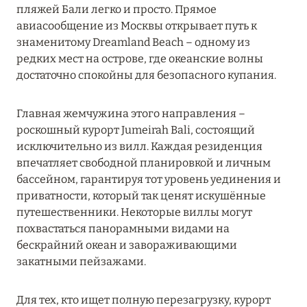
12 ноября 2025
пляжей Бали легко и просто. Прямое
авиасообщение из Москвы открывает путь к
MANDARIN ORIENTAL JUMEIRA — SUITE
знаменитому Dreamland Beach – одному из
NOVEMBER
редких мест на острове, где океанские волны
Подробнее
достаточно спокойны для безопасного купания.
Главная жемчужина этого направления –
13 мая 2025
роскошный курорт Jumeirah Bali, состоящий
ЗАБРОНИРУЙТЕ FOUR SEASONS RESORT
исключительно из вилл. Каждая резиденция
DUBAI AT JUMEIRAH BEACH ПО ЛУЧШИМ
впечатляет свободной планировкой и личным
ЦЕНАМ
бассейном, гарантируя тот уровень уединения и
приватности, который так ценят искушённые
Подробнее
путешественники. Некоторые виллы могут
похвастаться панорамными видами на
бескрайний океан и завораживающими
04 апреля 2025
закатными пейзажами.
ATLANTIS THE PALM: НОВЫЙ ПАКЕТ
НАПИТКОВ ДЛЯ HB И FB
Для тех, кто ищет полную перезагрузку, курорт