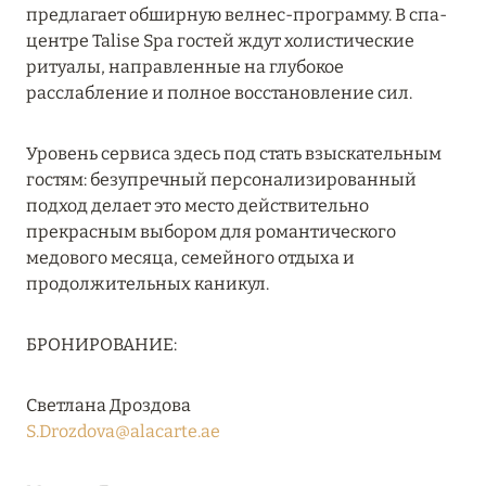
Подробнее
предлагает обширную велнес-программу. В спа-
центре Talise Spa гостей ждут холистические
ритуалы, направленные на глубокое
13 февраля 2025
расслабление и полное восстановление сил.
MANDARIN ORIENTAL JUMEIRA, DUBAI:
СКИДКИ ДО 30 % ОТ СУММЫ КОНТРАКТА НА
Уровень сервиса здесь под стать взыскательным
РАЗМЕЩЕНИЕ ВЕСНОЙ
гостям: безупречный персонализированный
подход делает это место действительно
Подробнее
прекрасным выбором для романтического
медового месяца, семейного отдыха и
продолжительных каникул.
11 декабря 2024
RIXOS PREMIUM SAADIYAT ISLAND ABU DHABI:
БРОНИРОВАНИЕ:
КОНЦЕПЦИЯ «ВСЁ ВКЛЮЧЕНО – ВСЁ
ЭКСКЛЮЗИВНО»
Светлана Дроздова
Подробнее
S.Drozdova@alacarte.ae