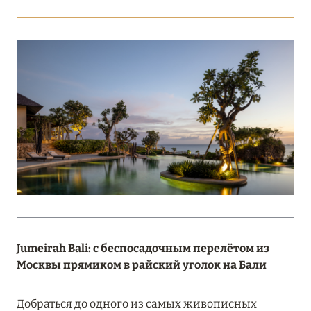
Подробнее
18 мая 2026
THE ST. REGIS MALDIVES VOMMULI:
МАНИФЕСТ ЭСТЕТИКИ В САМОМ СЕРДЦЕ
ОКЕАНА
Подробнее
20 марта 2026
MARCH GRAND ESCAPE: ПРЕДЛОЖЕНИЕ ОТ Á
LA CARTE PREMIUM ПО ОТЕЛЮ WALDORF
ASTORIA MALDIVES ITHAAFUSHI, МАЛЬДИВЫ
Jumeirah Bali: с беспосадочным перелётом из
Москвы прямиком в райский уголок на Бали
Подробнее
Добраться до одного из самых живописных