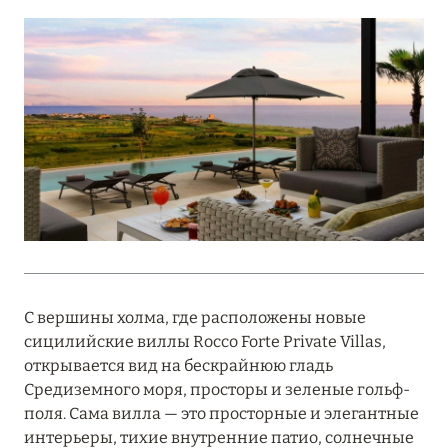
Подробнее
18 мая 2026
THE ST. REGIS MALDIVES VOMMULI:
МАНИФЕСТ ЭСТЕТИКИ В САМОМ СЕРДЦЕ
ОКЕАНА
Подробнее
27 апреля 2026
ПОЛНАЯ ПЕРЕЗАГРУЗКА: JUMEIRAH BALI,
С вершины холма, где расположены новые
ПРЯМОЙ ПЕРЕЛЁТ
сицилийские виллы Rocco Forte Private Villas,
Подробнее
открывается вид на бескрайнюю гладь
Средиземного моря, просторы и зеленые гольф-
поля. Сама вилла — это просторные и элегантные
20 марта 2026
интерьеры, тихие внутренние патио, солнечные