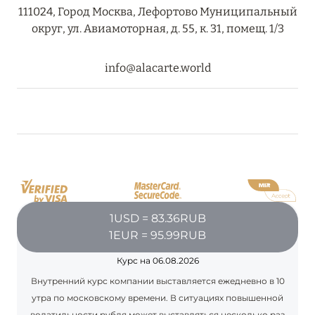
111024, Город Москва, Лефортово Муниципальный
18 июня 2024
округ, ул. Авиамоторная, д. 55, к. 31, помещ. 1/3
FOUR SEASONS RESORT MALDIVES: ЛЕТОМ
ВЫГОДНЕЕ ДО 20%
info@alacarte.world
Подробнее
04 июня 2024
PEACEFUL WEEKEND С ВИКОЙ ГАЗИНСКОЙ В
AMANRUYA С 20-23 ИЮНЯ
Подробнее
1USD = 83.36RUB
1EUR = 95.99RUB
16 мая 2024
Курс на 06.08.2026
VAKKARU MALDIVES: РАННЕЕ
Внутренний курс компании выставляется ежедневно в 10
БРОНИРОВАНИЕ
утра по московскому времени. В ситуациях повышенной
волатильности рубля может выставляться несколько раз