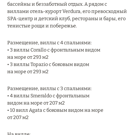
бассейны и беззаботный отдых. А рядом с
MARCH GRAND ESCAPE: ПРЕДЛОЖЕНИЕ ОТ Á
виллами отель-курорт Verdura, его превосходный
LA CARTE PREMIUM ПО ОТЕЛЮ WALDORF
SPA-центр и детский клуб, рестораны и бары, его
ASTORIA MALDIVES ITHAAFUSHI, МАЛЬДИВЫ
тенистые рощи и побережье.
Подробнее
Размещение, виллы с 4 спальнями:
• 3 виллы Corallo с фронтальным видом
12 ноября 2025
на море от 293 м2
MANDARIN ORIENTAL JUMEIRA — SUITE
• 3 виллы Topazio с боковым видом
NOVEMBER
на море от 293 м2
Подробнее
Размещение, виллы с 3 спальнями:
• 4 виллы Smeraldo с фронтальным
13 мая 2025
видом на море от 207 м2
• 10 вилл Agata с боковым видом на море
ЗАБРОНИРУЙТЕ FOUR SEASONS RESORT
от 207 м2
DUBAI AT JUMEIRAH BEACH ПО ЛУЧШИМ
ЦЕНАМ
На вилле: