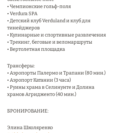
• Чемпионские гольф-поля
• Verdura SPA
08 августа 2024
• Детский клуб Verduland и клуб для
тинейджеров
THE NAUTILUS MALDIVES: МАНТЫ, КИТОВЫЕ
• Кулинарные и спортивные развлечения
АКУЛЫ И ПРЕДЛОЖЕНИЯ ОТ ОТЕЛЯ
• Трекинг, беговые и веломаршруты
Подробнее
• Вертолетная площадка
Трансферы:
30 июля 2024
• Аэропорты Палермо и Трапани (80 мин.)
ONE&ONLY PORTONOVI: В АВГУСТЕ ПО
• Аэропорт Катании (3 часа)
СПЕЦИАЛЬНЫМ ЦЕНАМ
• Руины храма в Селинунте и Долина
храмов Агридженто (40 мин.)
Подробнее
БРОНИРОВАНИЕ:
19 июля 2024
Элина Школяренко
BIJAL: АКТУАЛЬНЫЕ СПЕЦИАЛЬНЫЕ