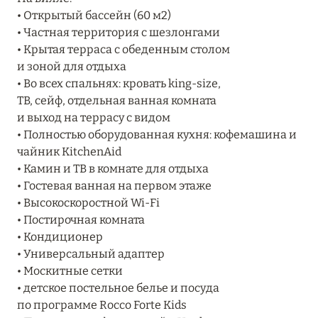
Подробнее
• Открытый бассейн (60 м2)
• Частная территория с шезлонгами
• Крытая терраса с обеденным столом
04 апреля 2025
и зоной для отдыха
ATLANTIS THE PALM: НОВЫЙ ПАКЕТ
• Во всех спальнях: кровать king-size,
НАПИТКОВ ДЛЯ HB И FB
ТВ, сейф, отдельная ванная комната
и выход на террасу с видом
Подробнее
• Полностью оборудованная кухня: кофемашина и
чайник KitchenAid
• Камин и ТВ в комнате для отдыха
13 февраля 2025
• Гостевая ванная на первом этаже
MANDARIN ORIENTAL JUMEIRA, DUBAI:
• Высокоскоростной Wi-Fi
СКИДКИ ДО 30 % ОТ СУММЫ КОНТРАКТА НА
• Постирочная комната
РАЗМЕЩЕНИЕ ВЕСНОЙ
• Кондиционер
• Универсальный адаптер
Подробнее
• Москитные сетки
• детское постельное белье и посуда
по программе Rocco Forte Kids
11 декабря 2024