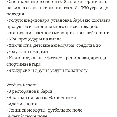
• Специальные ассистенты (батлер и горничная)
27 сентября 2024
на виллах в распоряжении гостей с 7:30 утра и до
HÔTEL BARRIÈRE LES NEIGES
полудня
• Услуги шеф-повара, установка барбекю, доставка
Подробнее
продуктов из специального списка товаров,
организация частного мероприятия и кейтеринг
• SPA-процедуры на вилле
27 сентября 2024
• Химчистка, детские аксессуары, средства по
RIXOS PREMIUM SAADIYAT ISLAND ABU DHABI:
уходу за питомцами
КОНЦЕПЦИЯ «ВСЁ ВКЛЮЧЕНО – ВСЁ
• Индивидуальные фитнес-тренировки, аренда
ЭКСКЛЮЗИВНО»
спортинвентаря
• Экскурсии и другие услуги по запросу
Подробнее
Verdura Resort:
20 августа 2024
• 8 ресторанов и баров
• Частный пляж и клуб с водными
ВЫГОДНАЯ АРИФМЕТИКА ОТ ULTIMA GSTAAD
видами спорта
И ULTIMA COURCHEVEL
• Теннисные корты, футбольное поле,
Подробнее
баскетбольное поле