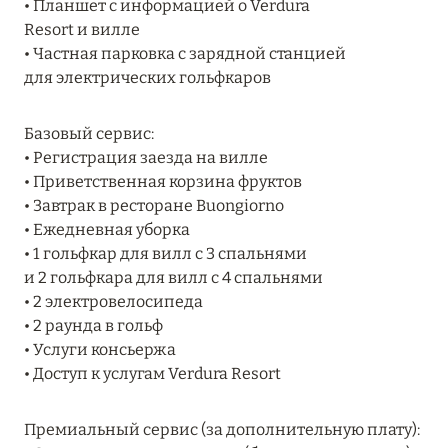
• Планшет с информацией о Verdura
RIXOS PREMIUM SAADIYAT ISLAND ABU DHABI:
Resort и вилле
КОНЦЕПЦИЯ «ВСЁ ВКЛЮЧЕНО – ВСЁ
• Частная парковка с зарядной станцией
ЭКСКЛЮЗИВНО»
для электрических гольфкаров
Подробнее
Базовый сервис:
• Регистрация заезда на вилле
27 сентября 2024
• Приветственная корзина фруктов
• Завтрак в ресторане Buongiorno
HÔTEL BARRIÈRE LES NEIGES
• Ежедневная уборка
Подробнее
• 1 гольфкар для вилл с 3 спальнями
и 2 гольфкара для вилл с 4 спальнями
• 2 электровелосипеда
27 сентября 2024
• 2 раунда в гольф
• Услуги консьержа
HÔTEL BARRIÈRE LES NEIGES
• Доступ к услугам Verdura Resort
Подробнее
Премиальный сервис (за дополнительную плату):