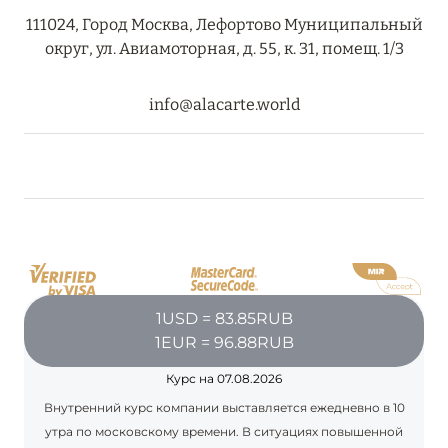
111024, Город Москва, Лефортово Муниципальный
RIXOS PREMIUM SAADIYAT ISLAND ABU DHABI:
округ, ул. Авиамоторная, д. 55, к. 31, помещ. 1/3
КОНЦЕПЦИЯ «ВСЁ ВКЛЮЧЕНО – ВСЁ
ЭКСКЛЮЗИВНО»
info@alacarte.world
Подробнее
27 сентября 2024
HÔTEL BARRIÈRE LES NEIGES
Подробнее
1USD = 83.85RUB
27 сентября 2024
1EUR = 96.88RUB
HÔTEL BARRIÈRE LES NEIGES
Курс на 07.08.2026
Подробнее
Внутренний курс компании выставляется ежедневно в 10
утра по московскому времени. В ситуациях повышенной