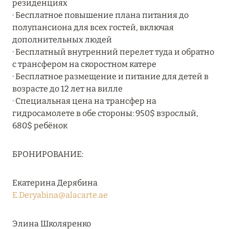
резиденциях
MARCH GRAND ESCAPE: ПРЕДЛОЖЕНИЕ ОТ Á
· Бесплатное повышение плана питания до
LA CARTE PREMIUM ПО ОТЕЛЮ WALDORF
полупансиона для всех гостей, включая
ASTORIA MALDIVES ITHAAFUSHI, МАЛЬДИВЫ
дополнительных людей
· Бесплатный внутренний перелет туда и обратно
Подробнее
с трансфером на скоростном катере
· Бесплатное размещение и питание для детей в
возрасте до 12 лет на вилле
12 ноября 2025
· Специальная цена на трансфер на
MANDARIN ORIENTAL JUMEIRA — SUITE
гидросамолете в обе стороны: 950$ взрослый,
NOVEMBER
680$ ребёнок
Подробнее
БРОНИРОВАНИЕ:
13 мая 2025
Екатерина Дерябина
ЗАБРОНИРУЙТЕ FOUR SEASONS RESORT
E.Deryabina@alacarte.ae
DUBAI AT JUMEIRAH BEACH ПО ЛУЧШИМ
ЦЕНАМ
Элина Школяренко