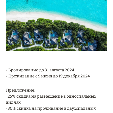
Подробнее
18 мая 2026
THE ST. REGIS MALDIVES VOMMULI:
МАНИФЕСТ ЭСТЕТИКИ В САМОМ СЕРДЦЕ
ОКЕАНА
Подробнее
27 апреля 2026
• Бронирование до 31 августа 2024
ПОЛНАЯ ПЕРЕЗАГРУЗКА: JUMEIRAH BALI,
• Проживание с 9 июня до 19 декабря 2024
ПРЯМОЙ ПЕРЕЛЁТ
Предложение:
Подробнее
· 25% скидка на размещение в односпальных
виллах
· 30% скидка на проживание в двухспальных
20 марта 2026