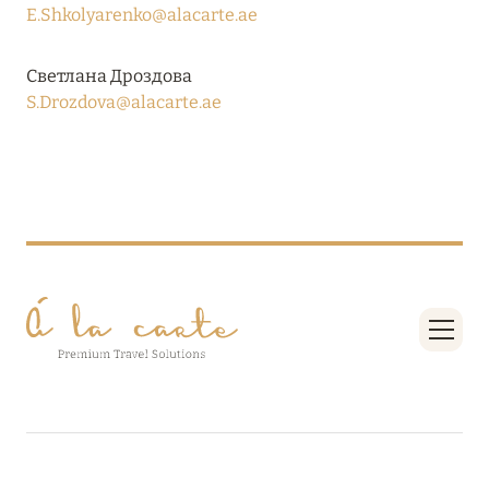
Подробнее
E.Shkolyarenko@alacarte.ae
Светлана Дроздова
04 апреля 2025
S.Drozdova@alacarte.ae
ATLANTIS THE PALM: НОВЫЙ ПАКЕТ
НАПИТКОВ ДЛЯ HB И FB
Подробнее
13 февраля 2025
MANDARIN ORIENTAL JUMEIRA, DUBAI:
СКИДКИ ДО 30 % ОТ СУММЫ КОНТРАКТА НА
РАЗМЕЩЕНИЕ ВЕСНОЙ
Подробнее
11 декабря 2024