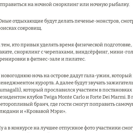
тправиться на ночной снорклинг или ночную рыбалку.
ные отдыхающие будут делать печенье-монстров, смотр
оисках сокровищ.
 тем, кто привык уделять время физической подготовке,
акате, снорклинг с черепахами, виндсёрфинг, мини-гол
ренировки в фитнес-зале и пилатес.
 новогоднюю ночь на острове дадут гала-ужин, который
енеджментом курорта. А далее будут звучать зажигател
umagalli), который прославился участием в постановках
езидентом клубов Twiga Monte Carlo и Forte Dei Marmi. 
еторопливый бранч, где гости смогут поправить самоч
людами и «Кровавой Мэри».
у а в конкурсе на лучшее отпускное фото участники смо