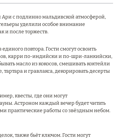
ый Ари с подлинно мальдивской атмосферой,
отельеры уделили особое внимание
к и после торжеств.
 единого повтора. Гости смогут освоить
лов, карри по-индийски и по-шри-ланкийски,
бывать масло из кокосов, смешивать коктейли
е, тартара и гравлакса, декорировать десерты
мер, квесты, где они могут
ауны. Астроном каждый вечер будет читать
ми практические работы со звёздным небом.
лок, также бьёт ключом. Гости могут