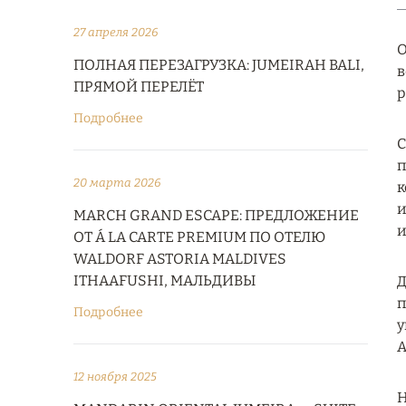
27 апреля 2026
O
ПОЛНАЯ ПЕРЕЗАГРУЗКА: JUMEIRAH BALI,
в
ПРЯМОЙ ПЕРЕЛЁТ
р
Подробнее
С
п
20 марта 2026
к
и
MARCH GRAND ESCAPE: ПРЕДЛОЖЕНИЕ
и
ОТ Á LA CARTE PREMIUM ПО ОТЕЛЮ
WALDORF ASTORIA MALDIVES
ITHAAFUSHI, МАЛЬДИВЫ
Д
п
Подробнее
у
А
12 ноября 2025
Н