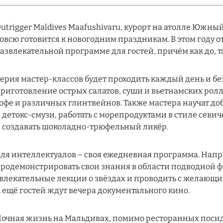
utrigger Maldives Maafushivaru, курорт на атолле Южн
овсю готовится к новогодним праздникам. В этом году 
азвлекательной программе для гостей, причём как до, та
ерия мастер-классов будет проходить каждый день и без
риготовление острых салатов, суши и вьетнамских рол
офе и различных глинтвейнов. Также мастера научат до
 детокс-смузи, работать с морепродуктами в стиле севич
 создавать шоколадно-трюфельный ликёр.
ля интеллектуалов – своя ежедневная программа. Напри
родемонстрировать свои знания в области подводной ф
влекательные лекции о звёздах и проводить с желающи
 ещё гостей ждут вечера документального кино.
очная жизнь на Мальдивах, помимо ресторанных посиде