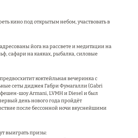
еть кино под открытым небом, участвовать в
 адресованы йога на рассвете и медитации на
ьф, сафари на каяках, рыбалка, силовые
 предвосхитит коктейльная вечеринка с
ьные сеты диджея Габри Фумагалли (Gabri
 фешен-шоу Armani, LVMH и Diesel и был
В первый день нового года пройдёт
увствие после бессонной ночи вкуснейшими
гут выиграть призы: