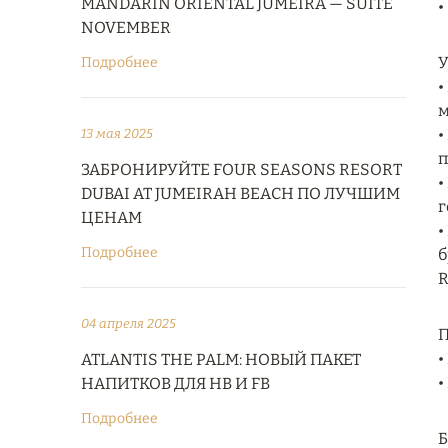
MANDARIN ORIENTAL JUMEIRA — SUITE
•
NOVEMBER
У
Подробнее
•
м
•
13 мая 2025
п
ЗАБРОНИРУЙТЕ FOUR SEASONS RESORT
•
DUBAI AT JUMEIRAH BEACH ПО ЛУЧШИМ
г
ЦЕНАМ
•
Подробнее
б
R
04 апреля 2025
П
•
ATLANTIS THE PALM: НОВЫЙ ПАКЕТ
•
НАПИТКОВ ДЛЯ HB И FB
Подробнее