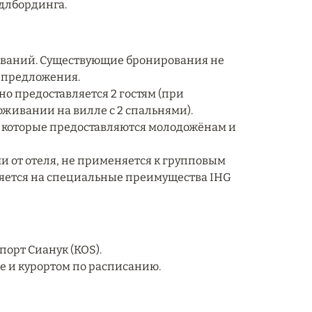
ддлбординга.
ований. Существующие бронирования не
о предложения.
о предоставляется 2 гостям (при
оживании на вилле с 2 спальнями).
 которые предоставляются молодожёнам и
 от отеля, не применяется к групповым
няется на специальные преимущества IHG
орт Сианук (KOS).
e и курортом по расписанию.