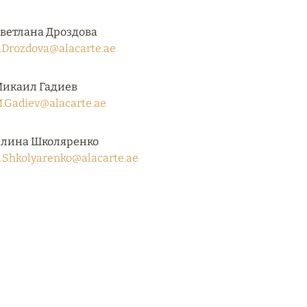
ветлана Дроздова
.Drozdova@alacarte.ae
икаил Гадиев
.Gadiev@alacarte.ae
лина Школяренко
.Shkolyarenko@alacarte.ae