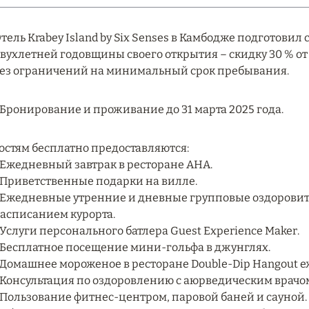
тель Krabey Island by Six Senses в Камбодже подготови
вухлетней годовщины своего открытия – скидку 30 % от
ез ограничений на минимальный срок пребывания.
 Бронирование и проживание до 31 марта 2025 года.
остям бесплатно предоставляются:
 Ежедневный завтрак в ресторане AHA.
 Приветственные подарки на вилле.
 Ежедневные утренние и дневные групповые оздоровите
асписанием курорта.
 Услуги персонального батлера Guest Experience Maker.
 Бесплатное посещение мини-гольфа в джунглях.
 Домашнее мороженое в ресторане Double-Dip Hangout еже
 Консультация по оздоровлению с аюрведическим врачом в
 Пользование фитнес-центром, паровой баней и сауной.