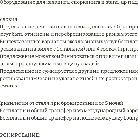
 Оборудование для каякинга, снорклинга и stand-up па
словия:
 Предложение действительно только для новых бронир
огут быть отменены и перебронированы в рамках этог
 Вышеуказанные варианты эксклюзивных услуг бесплатн
роживании на вилле с 1 спальней) или 4 гостям (при пр
 Предложение может комбинироваться с привилегиями,
остям, празднующим годовщину свадьбы.
 Предложение не суммируется с другими предложениями
ронированиям (если не указано иное) и не распростра
ewards.
ривилегии от отеля при бронировании от 5 ночей:
 Бесплатный общий трансфер из/в международный аэроп
 Бесплатный общий трансфер на лодке между Lazy Loung
БРОНИРОВАНИЕ: