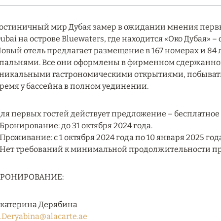
остиничный мир Дубая замер в ожидании мнения первых
ubai на острове Bluewaters, где находится «Око Дубая» –
овый отель предлагает размещение в 167 номерах и 84 
пальнями. Все они оформлены в фирменном сдержанном 
никальными гастрономическими открытиями, побывать в
ремя у бассейна в полном уединении.
ля первых гостей действует предложение – бесплатное
 Бронирование: до 31 октября 2024 года.
 Проживание: с 1 октября 2024 года по 10 января 2025 го
 Нет требований к минимальной продолжительности п
БРОНИРОВАНИЕ:
катерина Дерябина
.Deryabina@alacarte.ae