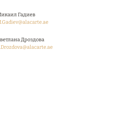
икаил Гадиев
.Gadiev@alacarte.ae
ветлана Дроздова
.Drozdova@alacarte.ae