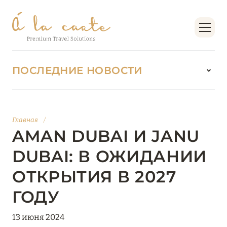
ПОСЛЕДНИЕ НОВОСТИ
18 июня 2026
БУТИК-КУРОРТЫ МАЛЬДИВСКИХ ОСТРОВОВ
Главная
/
ОТ VERSA COLLECTION
AMAN DUBAI И JANU
Подробнее
DUBAI: В ОЖИДАНИИ
ОТКРЫТИЯ В 2027
01 июня 2026
ГОДУ
JUMEIRAH OLHAHALI ISLAND MALDIVES: ВАШ
ОАЗИС ТЕПЛА И ИЗЫСКАННОСТИ
13 июня 2024