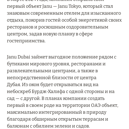
первый объект Janu — Janu Tokyo, который стал
RIXOS PREMIUM SAADIYAT ISLAND ABU DHABI:
знаковым современным отелем для изысканного
КОНЦЕПЦИЯ «ВСЁ ВКЛЮЧЕНО – ВСЁ
отдыха, покорив гостей особой энергетикой своих
ЭКСКЛЮЗИВНО»
ресторанов и роскошным оздоровительным
Подробнее
центром, задав новую планку в сфере
гостеприимства.
27 сентября 2024
Janu Dubai займет выгодное положение рядом с
HÔTEL BARRIÈRE LES NEIGES
бутиками мирового уровня, ресторанами и
развлекательными центрами, а также в
Подробнее
непосредственной близости от центра
Дубая. Из окон будет открываться вид на
небоскреб Бурдж-Халифа с одной стороны и на
27 сентября 2024
сад — с другой. В планах компании создать
HÔTEL BARRIÈRE LES NEIGES
первый в своем роде на территории ОАЭ объект,
максимально интегрированный в природу
Подробнее
благодаря обширным открытым террасам и
балконам с обилием зелени и садов.