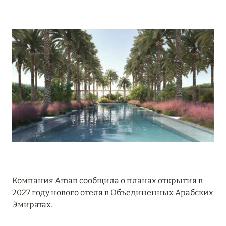
Подробнее
18 мая 2026
THE ST. REGIS MALDIVES VOMMULI:
МАНИФЕСТ ЭСТЕТИКИ В САМОМ СЕРДЦЕ
ОКЕАНА
Подробнее
27 апреля 2026
ПОЛНАЯ ПЕРЕЗАГРУЗКА: JUMEIRAH BALI,
ПРЯМОЙ ПЕРЕЛЁТ
Компания Aman сообщила о планах открытия в
Подробнее
2027 году нового отеля в Объединенных Арабских
Эмиратах.
20 марта 2026