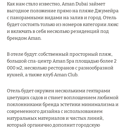
Как нам стало известно, Aman Dubai займет
MARCH GRAND ESCAPE: ПРЕДЛОЖЕНИЕ ОТ Á
выгодное положение прямо на пляже Джумейра
LA CARTE PREMIUM ПО ОТЕЛЮ WALDORF
с панорамными видами на залив и город. Отель
ASTORIA MALDIVES ITHAAFUSHI, МАЛЬДИВЫ
будет состоять только из номеров категории люкс
Подробнее
и включать в себя несколько резиденций под
брендом Aman.
12 ноября 2025
В отеле будут: собственный просторный пляж,
MANDARIN ORIENTAL JUMEIRA — SUITE
большой спа-центр Aman Spa площадью более 2
NOVEMBER
000 м2, несколько ресторанов с разнообразной
кухней, а также клуб Aman Club.
Подробнее
Отель будет окружен несколькими гектарами
13 мая 2025
цветущих садов и станет воплощением любимой
поклонниками бренда эстетики минимализма и
ЗАБРОНИРУЙТЕ FOUR SEASONS RESORT
современного дизайна с использованием
DUBAI AT JUMEIRAH BEACH ПО ЛУЧШИМ
натуральных материалов и чистых линий,
ЦЕНАМ
который органично дополнит городскую