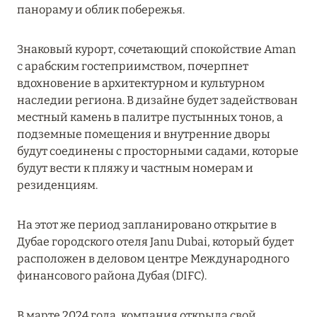
Подробнее
панораму и облик побережья.
Знаковый курорт, сочетающий спокойствие Aman
04 апреля 2025
с арабским гостеприимством, почерпнет
ATLANTIS THE PALM: НОВЫЙ ПАКЕТ
вдохновение в архитектурном и культурном
НАПИТКОВ ДЛЯ HB И FB
наследии региона. В дизайне будет задействован
местный камень в палитре пустынных тонов, а
Подробнее
подземные помещения и внутренние дворы
будут соединены с просторными садами, которые
будут вести к пляжу и частным номерам и
13 февраля 2025
резиденциям.
MANDARIN ORIENTAL JUMEIRA, DUBAI:
СКИДКИ ДО 30 % ОТ СУММЫ КОНТРАКТА НА
На этот же период запланировано открытие в
РАЗМЕЩЕНИЕ ВЕСНОЙ
Дубае городского отеля Janu Dubai, который будет
расположен в деловом центре Международного
Подробнее
финансового района Дубая (DIFC).
11 декабря 2024
В марте 2024 года, компания открыла свой