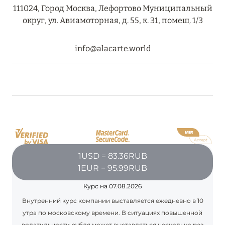
ПРЕДЛОЖЕНИЯ
111024, Город Москва, Лефортово Муниципальный
округ, ул. Авиамоторная, д. 55, к. 31, помещ. 1/3
Подробнее
info@alacarte.world
05 июля 2024
THE ST. REGIS MALDIVES VOMMULI RESORT:
НОВОГОДНИЕ ДАТЫ СО СКИДКОЙ 25%
Подробнее
26 июня 2024
1USD = 83.36RUB
SIX SENSES HOTELS RESORTS SPAS: ОАЗИС
1EUR = 95.99RUB
КОМФОРТА, ЗДОРОВЬЯ И ГАРМОНИЧНОГО
ОТДЫХА
Курс на 07.08.2026
Подробнее
Внутренний курс компании выставляется ежедневно в 10
утра по московскому времени. В ситуациях повышенной
волатильности рубля может выставляться несколько раз