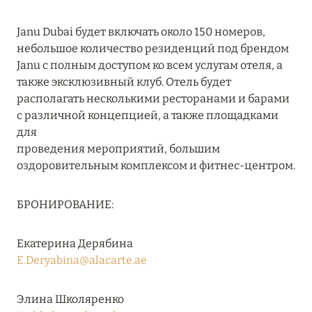
27 сентября 2024
Janu Dubai будет включать около 150 номеров,
HÔTEL BARRIÈRE LES NEIGES
небольшое количество резиденций под брендом
Подробнее
Janu с полным доступом ко всем услугам отеля, а
также эксклюзивный клуб. Отель будет
располагать несколькими ресторанами и барами
27 сентября 2024
с различной концепцией, а также площадками
для
RIXOS PREMIUM SAADIYAT ISLAND ABU DHABI:
проведения мероприятий, большим
КОНЦЕПЦИЯ «ВСЁ ВКЛЮЧЕНО – ВСЁ
оздоровительным комплексом и фитнес-центром.
ЭКСКЛЮЗИВНО»
Подробнее
БРОНИРОВАНИЕ:
20 августа 2024
Екатерина Дерябина
E.Deryabina@alacarte.ae
ВЫГОДНАЯ АРИФМЕТИКА ОТ ULTIMA GSTAAD
И ULTIMA COURCHEVEL
Элина Школяренко
Подробнее