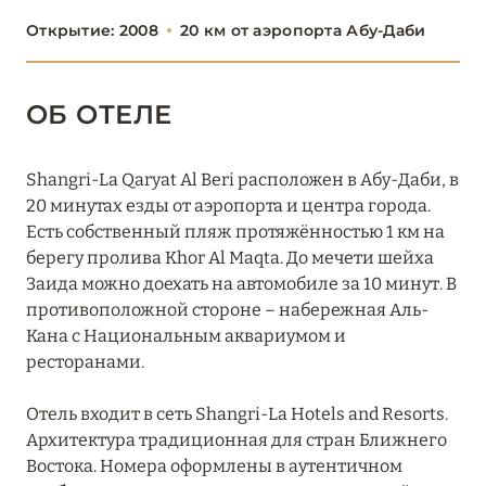
Открытие: 2008
20 км от аэропорта Абу-Даби
The Ritz-Carlton Abu Dhabi, Grand Canal
The St. Regis Abu Dhabi
ОБ ОТЕЛЕ
The St. Regis Saadiyat Island Resort
Traders Hotel, Qaryat Al Beri, Abu Dhabi
Shangri-La Qaryat Al Beri расположен в Абу-Даби, в
20 минутах езды от аэропорта и центра города.
W Abu-Dhabi - Yas Island
Есть собственный пляж протяжённостью 1 км на
берегу пролива Khor Al Maqta. До мечети шейха
АДЖМАН
2
Заида можно доехать на автомобиле за 10 минут. В
противоположной стороне – набережная Аль-
ДУБАЙ
64
Кана с Национальным аквариумом и
ресторанами.
ОМАН
1
Отель входит в сеть Shangri-La Hotels and Resorts.
Архитектура традиционная для стран Ближнего
РАС-ЭЛЬ-ХАЙМА
7
Востока. Номера оформлены в аутентичном