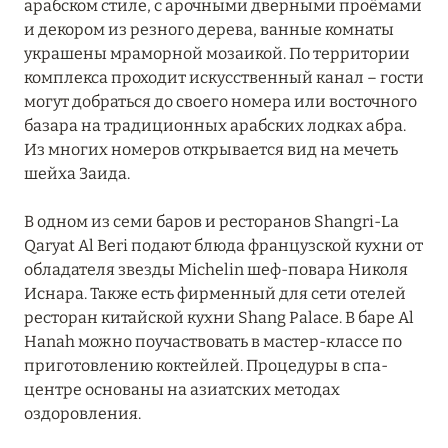
арабском стиле, с арочными дверными проёмами
УММ-АЛЬ-КУВЕЙН
1
и декором из резного дерева, ванные комнаты
украшены мраморной мозаикой. По территории
комплекса проходит искусственный канал – гости
ШАРДЖА
1
могут добраться до своего номера или восточного
базара на традиционных арабских лодках абра.
ЭЛЬ-ФУДЖАЙРА
4
Из многих номеров открывается вид на мечеть
шейха Заида.
В одном из семи баров и ресторанов Shangri-La
Qaryat Al Beri подают блюда французской кухни от
обладателя звезды Michelin шеф-повара Николя
Иснара. Также есть фирменный для сети отелей
ресторан китайской кухни Shang Palace. В баре Al
Hanah можно поучаствовать в мастер-классе по
приготовлению коктейлей. Процедуры в спа-
центре основаны на азиатских методах
оздоровления.