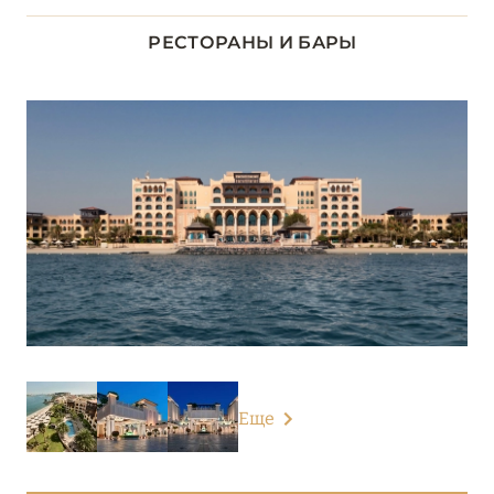
Desert Islands Resort & Spa by Anantara
РЕСТОРАНЫ И БАРЫ
Emirates Palace Mandarin Oriental, Abu Dhabi
Fairmont Bab Al Bahr
Jumeirah Saadiyat Island
Park Hyatt Abu Dhabi Hotel and Villas
Qasr Al Sarab Desert Resort by Anantara
Rixos Marina Abu Dhabi
Rixos Premium Saadiyat Island
Rosewood Abu Dhabi
Еще
Saadiyat Rotana Resort & Villas
Shangri-La Qaryat Al Beri