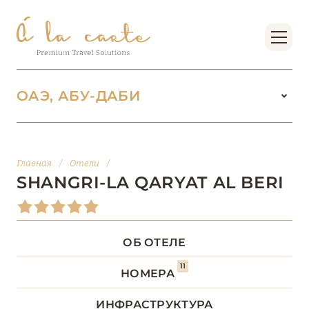
ОАЭ, АБУ-ДАБИ
ОАЭ
100
Главная
/
Отели
/
АБУ-ДАБИ
20
SHANGRI-LA QARYAT AL BERI
Al Wathba, a Luxury Collection Desert Resort & Spa
ОБ ОТЕЛЕ
Anantara Santorini Abu Dhabi Retreat
11
Anantara Sir Bani Yas Island Al Sahel Villa Resort
НОМЕРА
Anantara Sir Bani Yas Island Al Yamm Villa Resort
ИНФРАСТРУКТУРА