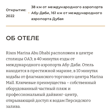
38 км от международного аэропорта
The Ritz-Carlton Abu Dhabi, Grand Canal
Открытие:
Абу-Даби, 161 км от международного
2022
The St. Regis Abu Dhabi
аэропорта Дубая
The St. Regis Saadiyat Island Resort
ОБ ОТЕЛЕ
Traders Hotel, Qaryat Al Beri, Abu Dhabi
W Abu-Dhabi - Yas Island
Rixos Marina Abu Dhabi расположен в центре
столицы ОАЭ, в 40 минутах езды от
АДЖМАН
2
международного аэропорта Абу-Даби. Отель
находится в престижной марине, в 10 минутах
ДУБАЙ
64
ходьбы от флагманского торгового центра Marina
Mall. Ключевые преимущества – собственный
оборудованный частный пляж и
ОМАН
1
профессиональный дайвинг-центр,
открывающий доступ к водам Персидского
РАС-ЭЛЬ-ХАЙМА
7
залива.