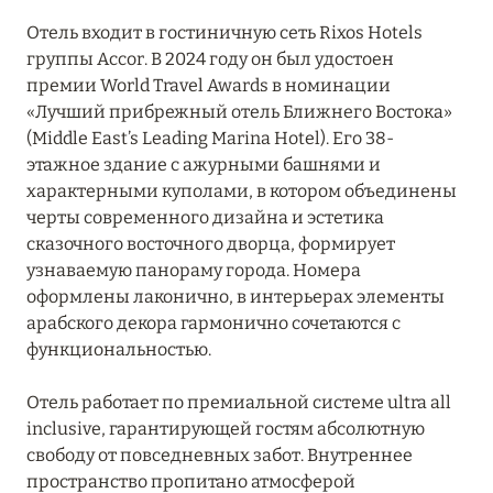
УММ-АЛЬ-КУВЕЙН
1
Отель входит в гостиничную сеть Rixos Hotels
группы Accor. В 2024 году он был удостоен
премии World Travel Awards в номинации
ШАРДЖА
1
«Лучший прибрежный отель Ближнего Востока»
(Middle East’s Leading Marina Hotel). Его 38-
ЭЛЬ-ФУДЖАЙРА
4
этажное здание с ажурными башнями и
характерными куполами, в котором объединены
черты современного дизайна и эстетика
сказочного восточного дворца, формирует
узнаваемую панораму города. Номера
оформлены лаконично, в интерьерах элементы
арабского декора гармонично сочетаются с
функциональностью.
Отель работает по премиальной системе ultra all
inclusive, гарантирующей гостям абсолютную
свободу от повседневных забот. Внутреннее
пространство пропитано атмосферой