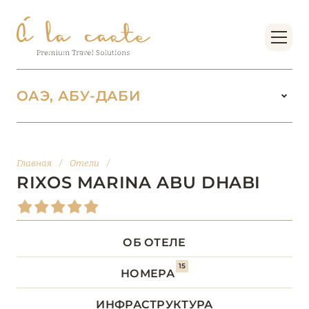
ОАЭ, АБУ-ДАБИ
ОАЭ
100
Главная
/
Отели
/
АБУ-ДАБИ
20
RIXOS MARINA ABU DHABI
Al Wathba, a Luxury Collection Desert Resort & Spa
ОБ ОТЕЛЕ
Anantara Santorini Abu Dhabi Retreat
15
Anantara Sir Bani Yas Island Al Sahel Villa Resort
НОМЕРА
Anantara Sir Bani Yas Island Al Yamm Villa Resort
ИНФРАСТРУКТУРА