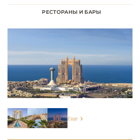
Desert Islands Resort & Spa by Anantara
РЕСТОРАНЫ И БАРЫ
Emirates Palace Mandarin Oriental, Abu Dhabi
Fairmont Bab Al Bahr
Jumeirah Saadiyat Island
Park Hyatt Abu Dhabi Hotel and Villas
Qasr Al Sarab Desert Resort by Anantara
Rixos Marina Abu Dhabi
Rixos Premium Saadiyat Island
Rosewood Abu Dhabi
Еще
Saadiyat Rotana Resort & Villas
Shangri-La Qaryat Al Beri