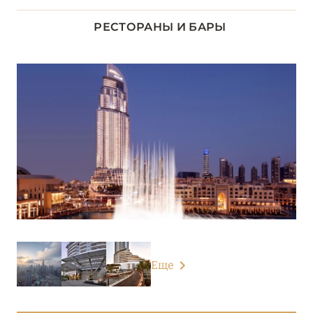
Address Downtown
РЕСТОРАНЫ И БАРЫ
Address Dubai Mall
Address Sky View
Anantara The Palm Dubai Resort
Anantara World Islands Dubai Resort
Andaz Dubai The Palm
Armani Hotel Dubai
Atlantis The Palm
Atlantis The Royal
Еще
Bab Al Shams
Banyan Tree Dubai