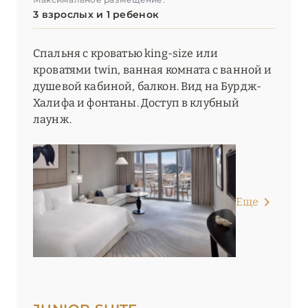
3 взрослых и 1 ребенок
УММ-АЛЬ-КУВЕЙН
1
Спальня с кроватью king-size или
ШАРДЖА
1
кроватями twin, ванная комната с ванной и
душевой кабиной, балкон. Вид на Бурдж-
ЭЛЬ-ФУДЖАЙРА
Халифа и фонтаны. Доступ в клубный
4
лаунж.
Еще