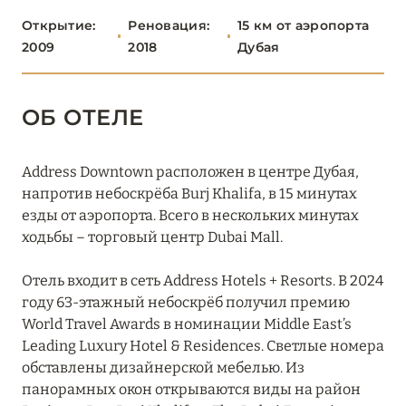
Boulevard, Autograph Collection
Открытие:
Реновация:
15 км от аэропорта
2009
2018
Дубая
Burj Al Arab Jumeirah
Bvlgari Resort Dubai
ОБ ОТЕЛЕ
Delano Dubai
Fairmont The Palm
Address Downtown расположен в центре Дубая,
напротив небоскрёба Burj Khalifa, в 15 минутах
Four Seasons Resort Dubai at Jumeirah Beach
езды от аэропорта. Всего в нескольких минутах
ходьбы – торговый центр Dubai Mall.
Grosvenor House Dubai
Habtoor Grand Resort
Отель входит в сеть Address Hotels + Resorts. В 2024
году 63-этажный небоскрёб получил премию
JA Beach Hotel
World Travel Awards в номинации Middle East’s
Leading Luxury Hotel & Residences. Светлые номера
JA Lake View Hotel
обставлены дизайнерской мебелью. Из
панорамных окон открываются виды на район
JA Ocean View Hotel