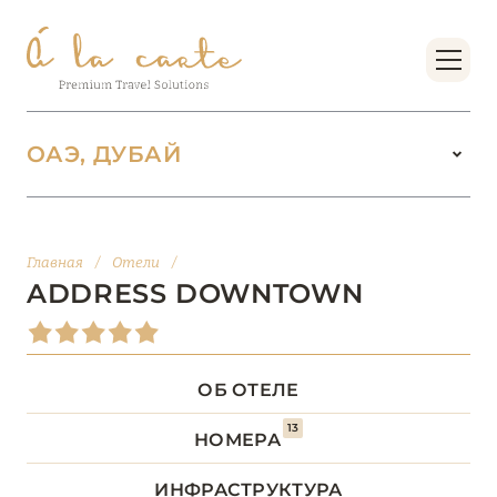
ОАЭ, ДУБАЙ
ОАЭ
100
Главная
/
Отели
/
АБУ-ДАБИ
20
ADDRESS DOWNTOWN
АДЖМАН
2
ОБ ОТЕЛЕ
ДУБАЙ
64
13
НОМЕРА
Address Beach Resort
ИНФРАСТРУКТУРА