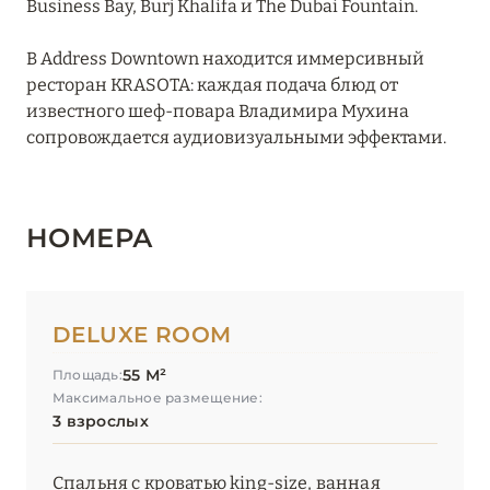
Business Bay, Burj Khalifa и The Dubai Fountain.
JA Palm Tree Court
В Address Downtown находится иммерсивный
Jumeirah Beach Hotel
ресторан KRASOTA: каждая подача блюд от
известного шеф-повара Владимира Мухина
Jumeirah Creekside Hotel
сопровождается аудиовизуальными эффектами.
Jumeirah Emirates Towers
Jumeirah Living Marina Gate
НОМЕРА
Jumeirah Marsa Al Arab
Jumeirah Zabeel Saray
DELUXE ROOM
Kempinski Hotel Mall of the Emirates
55 М²
Площадь:
Kempinski The Boulevard Dubai
Максимальное размещение:
3 взрослых
Le Meridien Mina Seyahi Beach Resort & Waterpark
Le Royal Mеridien Beach Resort & Spa
Спальня с кроватью king-size, ванная