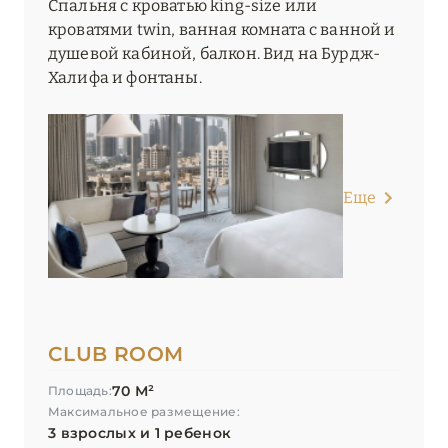
Спальня с кроватью king-size или
Palazzo Versace Dubai
кроватями twin, ванная комната с ванной и
душевой кабиной, балкон. Вид на Бурдж-
Park Hyatt Dubai
Халифа и фонтаны.
Raffles Dubai
Raffles The Palm Dubai
Shangri-La Dubai
Еще
SIRO One Za’abeel
Sofitel Dubai Downtown
Sofitel Dubai Jumeirah Beach
CLUB ROOM
Sofitel Dubai The Palm Resort & Spa
70 М²
Площадь:
Taj Exotica Resort & Spa, The Palm, Dubai
Максимальное размещение:
3 взрослых и 1 ребенок
The Lana, Dorchester Collection