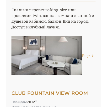
The Ritz-Carlton, Dubai
Спальня с кроватью king-size или
кроватями twin, ванная комната с ванной и
The St. Regis Dubai, The Palm
душевой кабиной, балкон. Вид на город.
Доступ в клубный лаунж.
The Westin Dubai Mina Seyahi Beach Resort & Marina
Vida Creek Harbour
Vida Emirates Hills
Еще
W Dubai – Mina Seyahi
W Dubai – The Palm
Waldorf Astoria Dubai Palm Jumeirah
ОМАН
1
CLUB FOUNTAIN VIEW ROOM
70 М²
РАС-ЭЛЬ-ХАЙМА
Площадь:
7
Максимальное размещение: