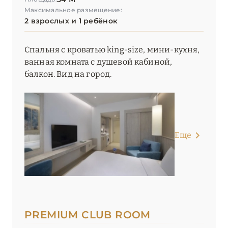
Максимальное размещение:
The Ritz-Carlton, Dubai
2 взрослых и 1 ребёнок
The St. Regis Dubai, The Palm
Спальня с кроватью king-size, мини-кухня,
The Westin Dubai Mina Seyahi Beach Resort & Marina
ванная комната с душевой кабиной,
балкон. Вид на город.
Vida Creek Harbour
Vida Emirates Hills
W Dubai – Mina Seyahi
Еще
W Dubai – The Palm
Waldorf Astoria Dubai Palm Jumeirah
ОМАН
1
PREMIUM CLUB ROOM
РАС-ЭЛЬ-ХАЙМА
7