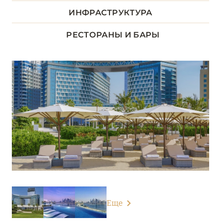
Address Downtown
ИНФРАСТРУКТУРА
Address Dubai Mall
РЕСТОРАНЫ И БАРЫ
Address Sky View
Anantara The Palm Dubai Resort
Anantara World Islands Dubai Resort
Andaz Dubai The Palm
Armani Hotel Dubai
Atlantis The Palm
Atlantis The Royal
Bab Al Shams
Еще
Banyan Tree Dubai