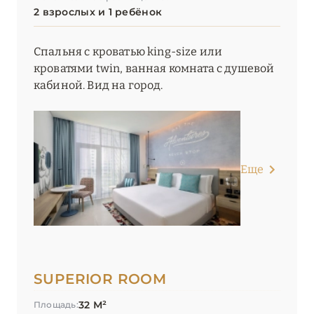
2 взрослых и 1 ребёнок
Madinat – Jumeirah Al Naseem
Madinat – Jumeirah Al Qasr
Спальня с кроватью king-size или
кроватями twin, ванная комната с душевой
Madinat – Jumeirah Dar Al Masyaf
кабиной. Вид на город.
Madinat – Jumeirah Mina Al Salam
Mandarin Oriental Jumeira, Dubai
NH Collection Dubai The Palm
Еще
Nikki Beach Resort & Spa Dubai
One&Only One Za'abeel
One&Only Royal Mirage
One&Only The Palm
SUPERIOR ROOM
32 М²
Palace Downtown
Площадь: