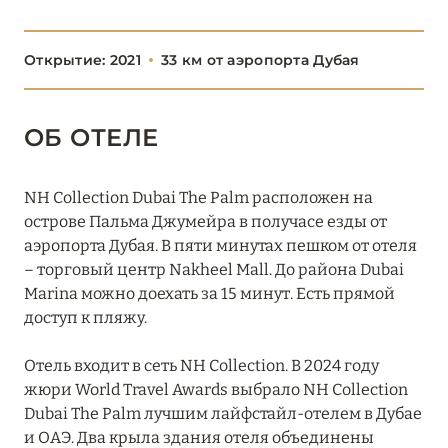
Boulevard, Autograph Collection
Открытие: 2021
33 км от аэропорта Дубая
Burj Al Arab Jumeirah
Bvlgari Resort Dubai
ОБ ОТЕЛЕ
Delano Dubai
Fairmont The Palm
NH Collection Dubai The Palm расположен на
острове Пальма Джумейра в получасе езды от
Four Seasons Resort Dubai at Jumeirah Beach
аэропорта Дубая. В пяти минутах пешком от отеля
Grosvenor House Dubai
– торговый центр Nakheel Mall. До района Dubai
Marina можно доехать за 15 минут. Есть прямой
Habtoor Grand Resort
доступ к пляжу.
JA Beach Hotel
Отель входит в сеть NH Collection. В 2024 году
JA Lake View Hotel
жюри World Travel Awards выбрало NH Collection
Dubai The Palm лучшим лайфстайл-отелем в Дубае
JA Ocean View Hotel
и ОАЭ. Два крыла здания отеля объединены