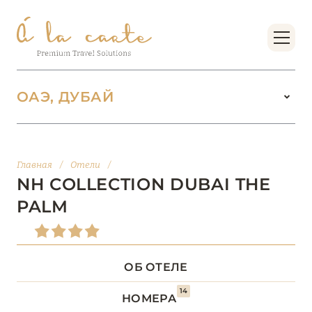
ОАЭ, ДУБАЙ
ОАЭ
100
Главная
/
Отели
/
АБУ-ДАБИ
20
NH COLLECTION DUBAI THE
PALM
АДЖМАН
2
ДУБАЙ
64
ОБ ОТЕЛЕ
14
Address Beach Resort
НОМЕРА