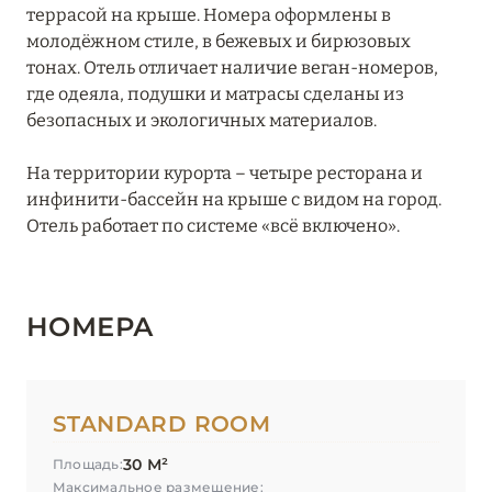
террасой на крыше. Номера оформлены в
JA Palm Tree Court
молодёжном стиле, в бежевых и бирюзовых
тонах. Отель отличает наличие веган-номеров,
Jumeirah Beach Hotel
где одеяла, подушки и матрасы сделаны из
Jumeirah Creekside Hotel
безопасных и экологичных материалов.
Jumeirah Emirates Towers
На территории курорта – четыре ресторана и
инфинити-бассейн на крыше с видом на город.
Jumeirah Living Marina Gate
Отель работает по системе «всё включено».
Jumeirah Marsa Al Arab
Jumeirah Zabeel Saray
НОМЕРА
Kempinski Hotel Mall of the Emirates
Kempinski The Boulevard Dubai
STANDARD ROOM
Le Meridien Mina Seyahi Beach Resort & Waterpark
30 М²
Площадь:
Le Royal Mеridien Beach Resort & Spa
Максимальное размещение: