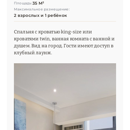
35 М²
Площадь:
Максимальное размещение:
УММ-АЛЬ-КУВЕЙН
1
2 взрослых и 1 ребёнок
ШАРДЖА
1
Спальня с кроватью king-size или
кроватями twin, ванная комната с ванной и
ЭЛЬ-ФУДЖАЙРА
4
душем. Вид на город. Гости имеют доступ в
клубный лаунж.