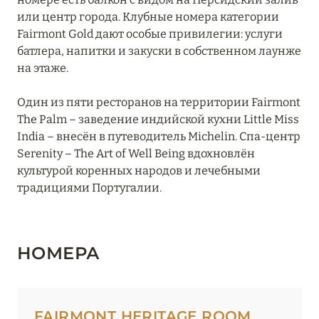
JA Palm Tree Court
или центр города. Клубные номера категории
Fairmont Gold дают особые привилегии: услуги
Jumeirah Beach Hotel
батлера, напитки и закуски в собственном лаунже
на этаже.
Jumeirah Creekside Hotel
Один из пяти ресторанов на территории Fairmont
Jumeirah Emirates Towers
The Palm – заведение индийской кухни Little Miss
Jumeirah Living Marina Gate
India – внесён в путеводитель Michelin. Спа-центр
Serenity – The Art of Well Being вдохновлён
Jumeirah Marsa Al Arab
культурой коренных народов и лечебными
традициями Португалии.
Jumeirah Zabeel Saray
Kempinski Hotel Mall of the Emirates
НОМЕРА
Kempinski The Boulevard Dubai
Le Meridien Mina Seyahi Beach Resort & Waterpark
Le Royal Mеridien Beach Resort & Spa
FAIRMONT HERITAGE ROOM