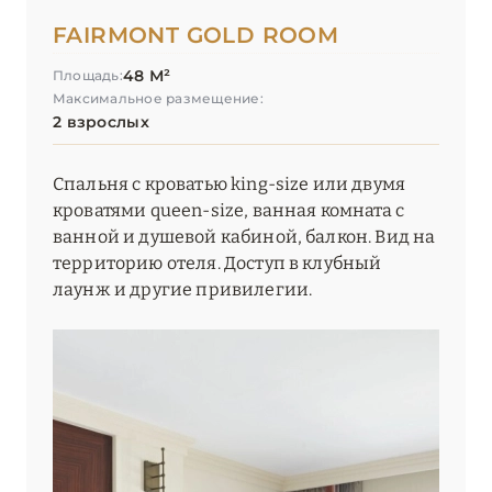
Palazzo Versace Dubai
FAIRMONT GOLD ROOM
48 М²
Park Hyatt Dubai
Площадь:
Максимальное размещение:
Raffles Dubai
2 взрослых
Raffles The Palm Dubai
Спальня с кроватью king-size или двумя
кроватями queen-size, ванная комната с
Shangri-La Dubai
ванной и душевой кабиной, балкон. Вид на
SIRO One Za’abeel
территорию отеля. Доступ в клубный
лаунж и другие привилегии.
Sofitel Dubai Downtown
Sofitel Dubai Jumeirah Beach
Sofitel Dubai The Palm Resort & Spa
Taj Exotica Resort & Spa, The Palm, Dubai
The Lana, Dorchester Collection