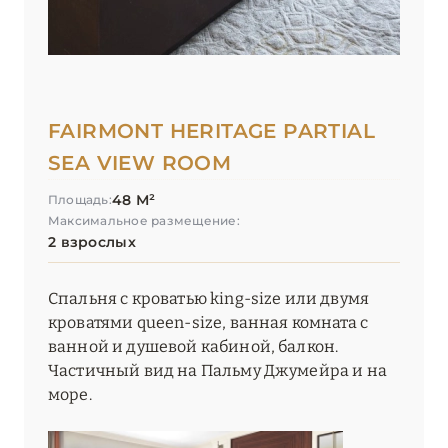
УММ-АЛЬ-КУВЕЙН
1
ШАРДЖА
1
FAIRMONT HERITAGE PARTIAL
ЭЛЬ-ФУДЖАЙРА
4
SEA VIEW ROOM
48 М²
Площадь:
Максимальное размещение:
2 взрослых
Спальня с кроватью king-size или двумя
кроватями queen-size, ванная комната с
ванной и душевой кабиной, балкон.
Частичный вид на Пальму Джумейра и на
море.