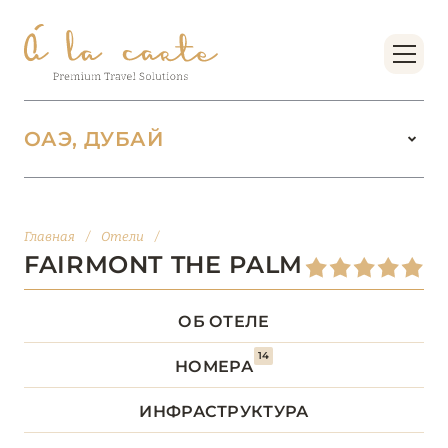
ОАЭ, ДУБАЙ
ОАЭ
100
Главная
/
Отели
/
АБУ-ДАБИ
20
FAIRMONT THE PALM
АДЖМАН
2
ОБ ОТЕЛЕ
14
ДУБАЙ
64
НОМЕРА
ИНФРАСТРУКТУРА
Address Beach Resort