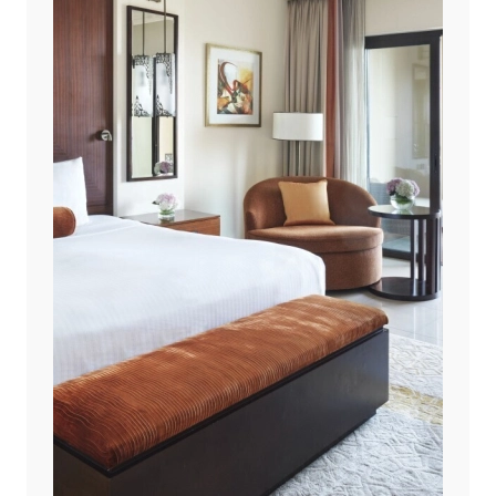
The Ritz-Carlton, Dubai
The St. Regis Dubai, The Palm
The Westin Dubai Mina Seyahi Beach Resort & Marina
Vida Creek Harbour
Vida Emirates Hills
W Dubai – Mina Seyahi
W Dubai – The Palm
Waldorf Astoria Dubai Palm Jumeirah
ОМАН
1
РАС-ЭЛЬ-ХАЙМА
7