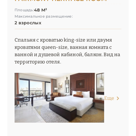
Madinat – Jumeirah Al Naseem
48 М²
Площадь:
Максимальное размещение:
Madinat – Jumeirah Al Qasr
2 взрослых
Madinat – Jumeirah Dar Al Masyaf
Спальня с кроватью king-size или двумя
Madinat – Jumeirah Mina Al Salam
кроватями queen-size, ванная комната с
ванной и душевой кабиной, балкон. Вид на
Mandarin Oriental Jumeira, Dubai
территорию отеля.
NH Collection Dubai The Palm
Nikki Beach Resort & Spa Dubai
One&Only One Za'abeel
Еще
One&Only Royal Mirage
One&Only The Palm
Palace Downtown